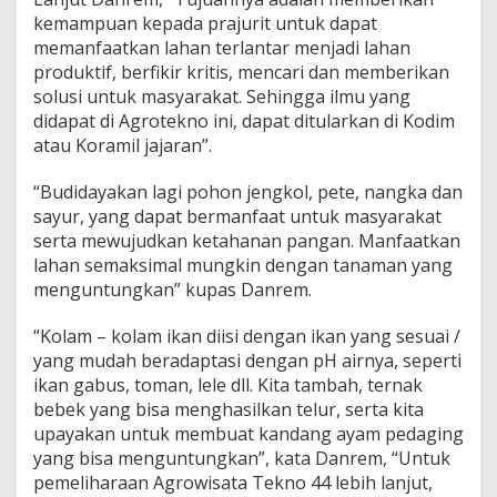
U
kemampuan kepada prajurit untuk dapat
n
memanfaatkan lahan terlantar menjadi lahan
t
produktif, berfikir kritis, mencari dan memberikan
u
k
solusi untuk masyarakat. Sehingga ilmu yang
N
didapat di Agrotekno ini, dapat ditularkan di Kodim
K
atau Koramil jajaran”.
R
I
“Budidayakan lagi pohon jengkol, pete, nangka dan
sayur, yang dapat bermanfaat untuk masyarakat
serta mewujudkan ketahanan pangan. Manfaatkan
lahan semaksimal mungkin dengan tanaman yang
menguntungkan” kupas Danrem.
“Kolam – kolam ikan diisi dengan ikan yang sesuai /
yang mudah beradaptasi dengan pH airnya, seperti
ikan gabus, toman, lele dll. Kita tambah, ternak
bebek yang bisa menghasilkan telur, serta kita
upayakan untuk membuat kandang ayam pedaging
yang bisa menguntungkan”, kata Danrem, “Untuk
pemeliharaan Agrowisata Tekno 44 lebih lanjut,