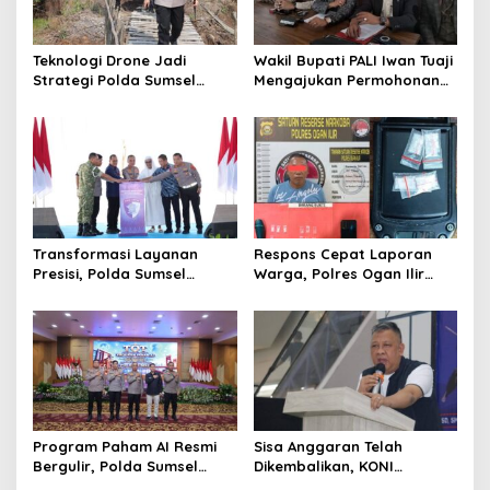
Teknologi Drone Jadi
Wakil Bupati PALI Iwan Tuaji
Strategi Polda Sumsel
Mengajukan Permohonan
Deteksi Dini Karhutla di
Praperadilan !
Wilayah Rawan Ogan Ilir
Transformasi Layanan
Respons Cepat Laporan
Presisi, Polda Sumsel
Warga, Polres Ogan Ilir
Bangun Gedung BPKB
Ungkap Peredaran Sabu di
Standar Baru Bebas Pungli
Pemulutan Selatan
Program Paham AI Resmi
Sisa Anggaran Telah
Bergulir, Polda Sumsel
Dikembalikan, KONI
Bangun Edukator Digital
Palembang Jawab