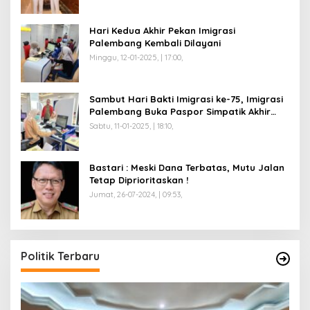
Hari Kedua Akhir Pekan Imigrasi
Palembang Kembali Dilayani
Minggu, 12-01-2025, | 17:00,
Sambut Hari Bakti Imigrasi ke-75, Imigrasi
Palembang Buka Paspor Simpatik Akhir
Pekan
Sabtu, 11-01-2025, | 18:10,
Bastari : Meski Dana Terbatas, Mutu Jalan
Tetap Diprioritaskan !
Jumat, 26-07-2024, | 09:53,
Politik Terbaru