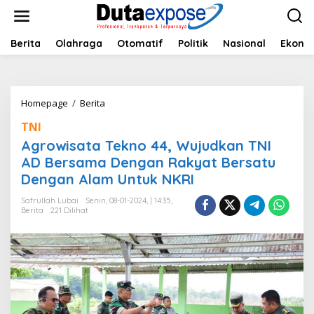
L
e
w
a
Berita
Olahraga
Otomatif
Politik
Nasional
Ekono
t
i
k
e
Homepage
/
Berita
A
k
g
o
TNI
r
n
o
Agrowisata Tekno 44, Wujudkan TNI
t
w
e
AD Bersama Dengan Rakyat Bersatu
i
n
Dengan Alam Untuk NKRI
s
a
Safrullah Lubai
Senin, 08-01-2024, | 14:35,
t
Berita
221 Dilihat
a
T
e
k
n
o
4
4