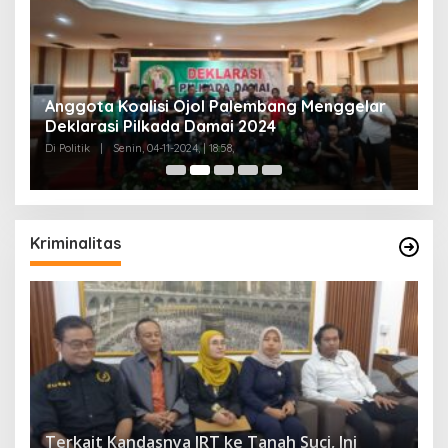
Anggota Koalisi Ojol Palembang Menggelar
T
Deklarasi Pilkada Damai 2024
C
Di Politik
|
Senin, 04-11-2024, | 18:58,
Di 
Kriminalitas
Terkait Kandasnya IRT ke Tanah Suci, Ini