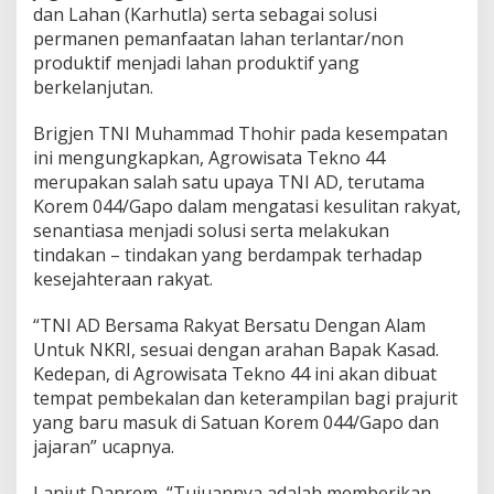
a
dan Lahan (Karhutla) serta sebagai solusi
n
permanen pemanfaatan lahan terlantar/non
R
produktif menjadi lahan produktif yang
a
berkelanjutan.
k
y
a
Brigjen TNI Muhammad Thohir pada kesempatan
t
ini mengungkapkan, Agrowisata Tekno 44
B
merupakan salah satu upaya TNI AD, terutama
e
Korem 044/Gapo dalam mengatasi kesulitan rakyat,
r
s
senantiasa menjadi solusi serta melakukan
a
tindakan – tindakan yang berdampak terhadap
t
kesejahteraan rakyat.
u
D
“TNI AD Bersama Rakyat Bersatu Dengan Alam
e
n
Untuk NKRI, sesuai dengan arahan Bapak Kasad.
g
Kedepan, di Agrowisata Tekno 44 ini akan dibuat
a
tempat pembekalan dan keterampilan bagi prajurit
n
yang baru masuk di Satuan Korem 044/Gapo dan
A
jajaran” ucapnya.
l
a
m
Lanjut Danrem, “Tujuannya adalah memberikan