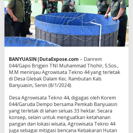
,
W
u
j
u
d
k
a
n
T
N
BANYUASIN|DutaExpose.com
– Danrem
I
044/Gapo Brigjen TNI Muhammad Thohir, S.Sos.,
A
D
M.M meninjau Agrowisata Tekno 44 yang terletak
B
di Desa Glebak Dalam Kec. Rambutan Kab.
e
Banyuasin, Senin (8/1/2024).
r
s
Desa Agrowisata Tekno 44, digagas oleh Korem
a
m
044/Garuda Dempo bersama Pemkab Banyuasin
a
yang terletak di lahan seluas 33 hektar. Secara
D
konsep, selain untuk menguatkan ketahanan
e
pangan dan lokasi wisata, Agrowisata Tekno 44
n
juga sebagai mitigasi bencana Kebakaran Hutan
g