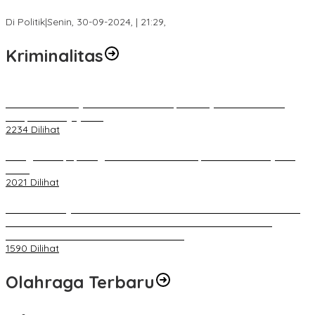
Berjuang di DPRD Palembang
Di Politik
|
Senin, 30-09-2024, | 21:29,
Kriminalitas
Terkait Kandasnya IRT ke Tanah Suci, Ini Penjelasan Pihat PT
Selapan Tour Jayanto
2234 Dilihat
Diduga Menipu, Warga Rusun Blok 34 Dilaporkan Korbannya ke
Polisi
2021 Dilihat
BELUM 1X24 JAM 2 PELAKU PEMBUNUHAN DIKOLAM RETENSI
BELAKANG DPRD KOTA PALEMBANG TELAH DIRINGKUS
ANGGOTA POLSEK SU 1 PALEMBANG.
1590 Dilihat
Olahraga Terbaru