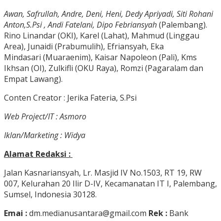
Awan, Safrullah, Andre, Deni, Heni, Dedy
Apriyadi, Siti Rohani
Anton,S.Psi , Andi Fatelani, Dipo Febriansyah
(Palembang).
Rino Linandar (OKI), Karel (Lahat), Mahmud (Linggau
Area), Junaidi (Prabumulih), Efriansyah, Eka
Mindasari (Muaraenim), Kaisar Napoleon (Pali), Kms
Ikhsan (OI), Zulkifli (OKU Raya), Romzi (Pagaralam dan
Empat Lawang).
Conten Creator : Jerika Fateria, S.Psi
Web Project/IT : Asmoro
Iklan/Marketing : Widya
Alamat Redaksi :
Jalan Kasnariansyah, Lr. Masjid IV No.1503, RT 19, RW
007, Kelurahan 20 Ilir D-IV, Kecamanatan IT I, Palembang,
Sumsel, Indonesia 30128.
Emai :
dm.medianusantara@gmail.com
Rek :
Bank