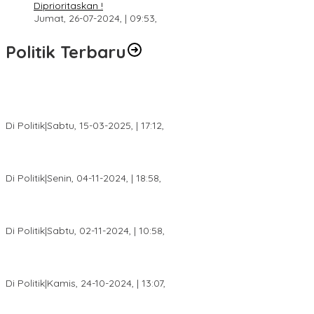
Diprioritaskan !
Jumat, 26-07-2024, | 09:53,
Politik Terbaru
DPW PAN Sumsel Segera Laksanakan Musyawarah Wilayah
2025
Di Politik
|
Sabtu, 15-03-2025, | 17:12,
Anggota Koalisi Ojol Palembang Menggelar Deklarasi Pilkada
Damai 2024
Di Politik
|
Senin, 04-11-2024, | 18:58,
Tim Relawan SBB Prabumulih Dikukuhkan Calon Gubernur
Sumsel H. Mawardi Yahya
Di Politik
|
Sabtu, 02-11-2024, | 10:58,
Calon Bupati Dua Periode Joncik Muhammad: Kemenangan
Besar Matahati di Empat Lawang Capai 70 Persen
Di Politik
|
Kamis, 24-10-2024, | 13:07,
Fokus Infrastruktur dan Pelayanan Publik, Feby Anggi Siap