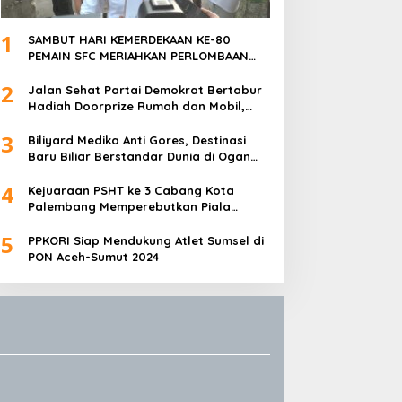
1
SAMBUT HARI KEMERDEKAAN KE-80
PEMAIN SFC MERIAHKAN PERLOMBAAN
MAKAN KERUPUK DAN BILIAR
2
Jalan Sehat Partai Demokrat Bertabur
Hadiah Doorprize Rumah dan Mobil,
Dukungan Akbar HDCU
3
Biliyard Medika Anti Gores, Destinasi
Baru Biliar Berstandar Dunia di Ogan
Ilir, Sumatra Selatan
4
Kejuaraan PSHT ke 3 Cabang Kota
Palembang Memperebutkan Piala
Walikota Palembang Resmi Ditutup
5
PPKORI Siap Mendukung Atlet Sumsel di
PON Aceh-Sumut 2024