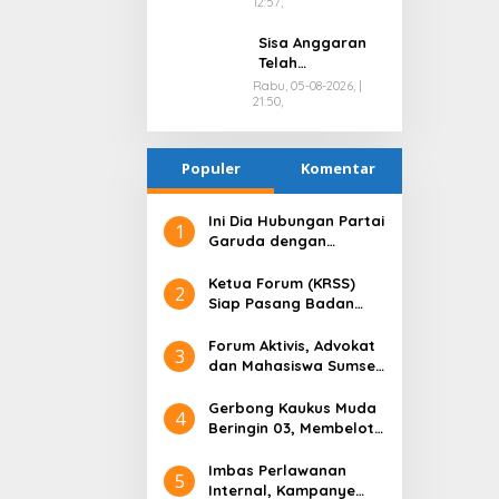
12:57,
Sumsel Bangun
Edukator Digital
Sisa Anggaran
Hingga Polres
Telah
Dikembalikan,
Rabu, 05-08-2026, |
21:50,
KONI Palembang
Jawab Tuntutan
LSM GRANSI
Populer
Komentar
Ini Dia Hubungan Partai
1
Garuda dengan
Gerindra
Ketua Forum (KRSS)
2
Siap Pasang Badan
Membela H.Toha Tohet
Terkait Fitnah Keji
Forum Aktivis, Advokat
3
Pembunuhan Karakter
dan Mahasiswa Sumsel
Terhadap H.Toha Tohet
Gelar Diskusi di Hari
Anti Korupsi Sedunia,
Gerbong Kaukus Muda
4
Ini yang Dibahas!
Beringin 03, Membelot
ke Paslon Presiden
Nomor Urut 3 Ganjar
Imbas Perlawanan
5
Pranowo dan Mahfud
Internal, Kampanye