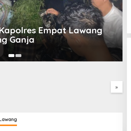
 Joncik Muhammad Fokus di
ng
Ju
s Cepat Laporan
Program Paham AI Resmi
S
Polres Ogan Ilir
Bergulir, Polda Sumsel
D
 Peredaran Sabu di
Bangun Edukator Digital
P
tan Selatan
Hingga Polres
T
»
 Lawang