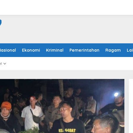
Nasional
Ekonomi
Kriminal
Pemerintahan
Ragam
La
l