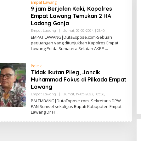
Empat Lawang
9 jam Berjalan Kaki, Kapolres
Empat Lawang Temukan 2 HA
Ladang Ganja
Empat Lawang
|
Jumat, 02-02-2024, | 21:40,
O
L
EMPAT LAWANG|DutaExpose.com-Sebuah
E
perjuangan yang ditunjukkan Kapolres Empat
H
Lawang Polda Sumatera Selatan AKBP
S
A
F
R
Politik
U
L
Tidak Ikutan Pileg, Joncik
L
Muhammad Fokus di Pilkada Empat
A
H
Lawang
L
U
Empat Lawang
|
Jumat, 19-05-2023, | 05:38,
O
B
L
PALEMBANG|DutaExpose.com- Sekretaris DPW
A
E
I
PAN Sumsel sekaligus Bupati Kabupaten Empat
H
Lawang Dr H
S
A
F
R
U
L
L