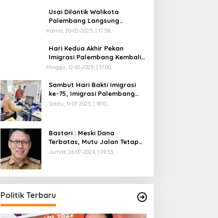
Usai Dilantik Walikota
Palembang Langsung
Mengikuti Retreat di
Kamis, 20-02-2025, | 17:58,
Magelang
Hari Kedua Akhir Pekan
Imigrasi Palembang Kembali
Dilayani
Minggu, 12-01-2025, | 17:00,
Sambut Hari Bakti Imigrasi
ke-75, Imigrasi Palembang
Buka Paspor Simpatik Akhir
Sabtu, 11-01-2025, | 18:10,
Pekan
Bastari : Meski Dana
Terbatas, Mutu Jalan Tetap
Diprioritaskan !
Jumat, 26-07-2024, | 09:53,
Politik Terbaru