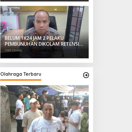
BELUM 1X24 JAM 2 PELAKU
PEMBUNUHAN DIKOLAM RETENSI
BELAKANG DPRD KOTA
1589 Dilihat
PALEMBANG TELAH DIRINGKUS
ANGGOTA POLSEK SU 1
PALEMBANG.
Olahraga Terbaru