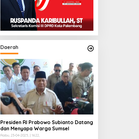
Empat Lawang
9 jam Berjalan Kaki, Kapolres
Temukan 2 HA Ladang Ganja
Daerah
mat, 02-02-2024, | 21:40,
isa Anggaran Telah
ikembalikan, KONI
alembang Jawab
untutan LSM GRANSI
Wakil Bupati PALI Iwan Tuaji
Mengajukan Permohonan
Praperadilan !
Presiden RI Prabowo Subianto Datang
dan Menyapa Warga Sumsel
Rabu, 23-04-2025, | 16:22,