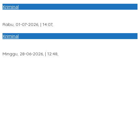
Kriminal
Sinergi Polda Sumsel dan Bulog Hadirkan Bantuan Pangan bagi
Ratusan Warga di Hari Bhayangkara ke-80
Rabu, 01-07-2026, | 14:07,
Kriminal
Tim Badminton Polda Sumsel Sukses Raih Juara 1 di Ajang
Kapolda Sumbar Open 2026
Minggu, 28-06-2026, | 12:48,
Teknologi Drone Jadi Strategi Polda Sumsel Deteksi Dini Karhutla
di Wilayah Rawan Ogan Ilir
Wakil Bupati PALI Iwan Tuaji Mengajukan Permohonan
Praperadilan !
Transformasi Layanan Presisi, Polda Sumsel Bangun Gedung
BPKB Standar Baru Bebas Pungli
Respons Cepat Laporan Warga, Polres Ogan Ilir Ungkap
Peredaran Sabu di Pemulutan Selatan
Program Paham AI Resmi Bergulir, Polda Sumsel Bangun