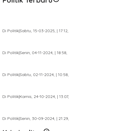
Politik Terbaru
DPW PAN Sumsel Segera Laksanakan Musyawarah Wilayah
2025
Di Politik
|
Sabtu, 15-03-2025, | 17:12,
Anggota Koalisi Ojol Palembang Menggelar Deklarasi Pilkada
Damai 2024
Di Politik
|
Senin, 04-11-2024, | 18:58,
Tim Relawan SBB Prabumulih Dikukuhkan Calon Gubernur
Sumsel H. Mawardi Yahya
Di Politik
|
Sabtu, 02-11-2024, | 10:58,
Calon Bupati Dua Periode Joncik Muhammad: Kemenangan
Besar Matahati di Empat Lawang Capai 70 Persen
Di Politik
|
Kamis, 24-10-2024, | 13:07,
Fokus Infrastruktur dan Pelayanan Publik, Feby Anggi Siap
Berjuang di DPRD Palembang
Di Politik
|
Senin, 30-09-2024, | 21:29,