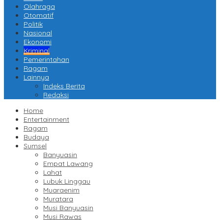
Olahraga
Otomatif
Politik
Nasional
Ekonomi
Kriminal
Pemerintahan
Ragam
Lainnya
Indeks Berita
Redaksi
Home
Entertainment
Ragam
Budaya
Sumsel
Banyuasin
Empat Lawang
Lahat
Lubuk Linggau
Muaraenim
Muratara
Musi Banyuasin
Musi Rawas