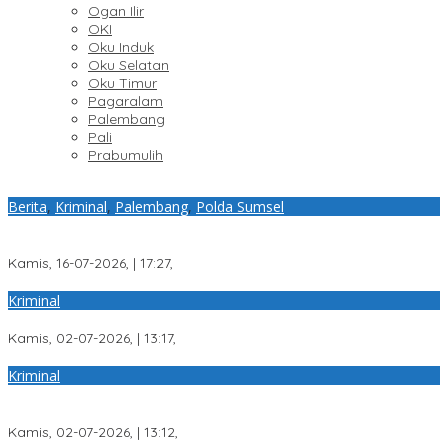
Ogan Ilir
OKI
Oku Induk
Oku Selatan
Oku Timur
Pagaralam
Palembang
Pali
Prabumulih
Berita
,
Kriminal
,
Palembang
,
Polda Sumsel
Subdit Siber Polda Sumsel Bekuk Pembuat Situs Pendaftaran
Fiktif Bhayangkara Run 2026
Kamis, 16-07-2026, | 17:27,
Kriminal
Pelaku Pencurian Rumah di Kawasan 5 Ilir Akhirnya Ditangkap
Kamis, 02-07-2026, | 13:17,
Kriminal
Diduga Ancam Korban Dengan Senpi, Pria Ini Diamankan
Anggota Satreskrim Polrestabes Palembang
Kamis, 02-07-2026, | 13:12,