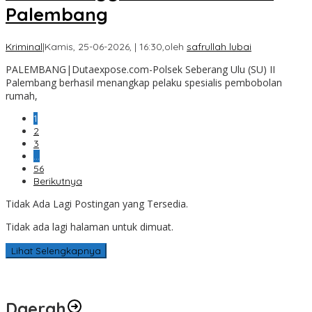
Palembang
Kriminal
|
Kamis, 25-06-2026, | 16:30,
oleh
safrullah lubai
PALEMBANG|Dutaexpose.com-Polsek Seberang Ulu (SU) II
Palembang berhasil menangkap pelaku spesialis pembobolan
rumah,
1
2
3
…
56
Berikutnya
Tidak Ada Lagi Postingan yang Tersedia.
Tidak ada lagi halaman untuk dimuat.
Lihat Selengkapnya
Daerah