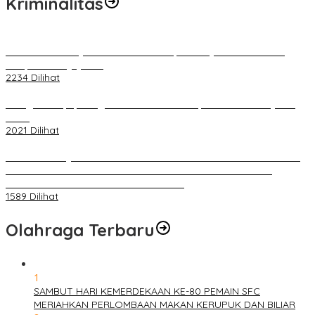
Kriminalitas
Terkait Kandasnya IRT ke Tanah Suci, Ini Penjelasan Pihat PT
Selapan Tour Jayanto
2234 Dilihat
Diduga Menipu, Warga Rusun Blok 34 Dilaporkan Korbannya ke
Polisi
2021 Dilihat
BELUM 1X24 JAM 2 PELAKU PEMBUNUHAN DIKOLAM RETENSI
BELAKANG DPRD KOTA PALEMBANG TELAH DIRINGKUS
ANGGOTA POLSEK SU 1 PALEMBANG.
1589 Dilihat
Olahraga Terbaru
1
SAMBUT HARI KEMERDEKAAN KE-80 PEMAIN SFC
MERIAHKAN PERLOMBAAN MAKAN KERUPUK DAN BILIAR