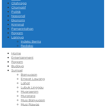
Olahraga
Otomatif
Politik
Nasional
Ekonomi
Kriminal
Pemerintahan
Ragam
Lainnya
Indeks Berita
Redaksi
Home
Entertainment
Ragam
Budaya
Sumsel
Banyuasin
Empat Lawang
Lahat
Lubuk Linggau
Muaraenim
Muratara
Musi Banyuasin
Musi Rawas