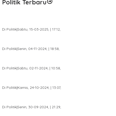
Politik Terbaru
DPW PAN Sumsel Segera Laksanakan Musyawarah Wilayah
2025
Di Politik
|
Sabtu, 15-03-2025, | 17:12,
Anggota Koalisi Ojol Palembang Menggelar Deklarasi Pilkada
Damai 2024
Di Politik
|
Senin, 04-11-2024, | 18:58,
Tim Relawan SBB Prabumulih Dikukuhkan Calon Gubernur
Sumsel H. Mawardi Yahya
Di Politik
|
Sabtu, 02-11-2024, | 10:58,
Calon Bupati Dua Periode Joncik Muhammad: Kemenangan
Besar Matahati di Empat Lawang Capai 70 Persen
Di Politik
|
Kamis, 24-10-2024, | 13:07,
Fokus Infrastruktur dan Pelayanan Publik, Feby Anggi Siap
Berjuang di DPRD Palembang
Di Politik
|
Senin, 30-09-2024, | 21:29,