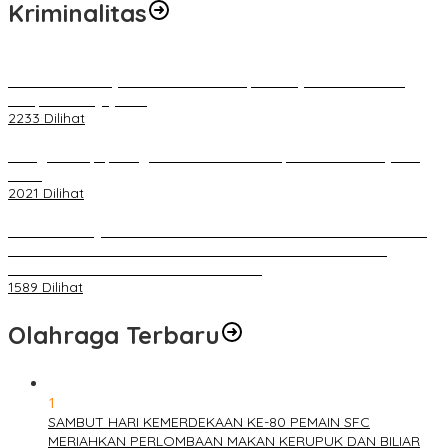
Kriminalitas
Terkait Kandasnya IRT ke Tanah Suci, Ini Penjelasan Pihat PT
Selapan Tour Jayanto
2233 Dilihat
Diduga Menipu, Warga Rusun Blok 34 Dilaporkan Korbannya ke
Polisi
2021 Dilihat
BELUM 1X24 JAM 2 PELAKU PEMBUNUHAN DIKOLAM RETENSI
BELAKANG DPRD KOTA PALEMBANG TELAH DIRINGKUS
ANGGOTA POLSEK SU 1 PALEMBANG.
1589 Dilihat
Olahraga Terbaru
1
SAMBUT HARI KEMERDEKAAN KE-80 PEMAIN SFC
MERIAHKAN PERLOMBAAN MAKAN KERUPUK DAN BILIAR