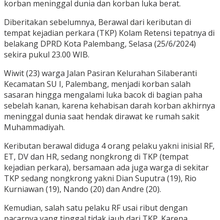
korban meninggal dunia dan korban luka berat.
Diberitakan sebelumnya, Berawal dari keributan di
tempat kejadian perkara (TKP) Kolam Retensi tepatnya di
belakang DPRD Kota Palembang, Selasa (25/6/2024)
sekira pukul 23.00 WIB.
Wiwit (23) warga Jalan Pasiran Kelurahan Silaberanti
Kecamatan SU I, Palembang, menjadi korban salah
sasaran hingga mengalami luka bacok di bagian paha
sebelah kanan, karena kehabisan darah korban akhirnya
meninggal dunia saat hendak dirawat ke rumah sakit
Muhammadiyah.
Keributan berawal diduga 4 orang pelaku yakni inisial RF,
ET, DV dan HR, sedang nongkrong di TKP (tempat
kejadian perkara), bersamaan ada juga warga di sekitar
TKP sedang nongkrong yakni Dian Suputra (19), Rio
Kurniawan (19), Nando (20) dan Andre (20).
Kemudian, salah satu pelaku RF usai ribut dengan
pacarnya yang tinggal tidak jauh dari TKP. Karena