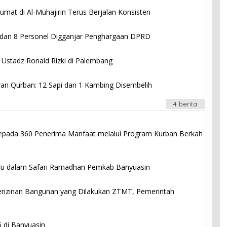
O
mat di Al-Muhajirin Terus Berjalan Konsisten
H
D
 dan 8 Personel Digganjar Penghargaan DPRD
A
H
H
Ustadz Ronald Rizki di Palembang
A
N
Y
an Qurban: 12 Sapi dan 1 Kambing Disembelih
4 berita
epada 360 Penerima Manfaat melalui Program Kurban Berkah
O
ru dalam Safari Ramadhan Pemkab Banyuasin
H
D
rizinan Bangunan yang Dilakukan ZTMT, Pemerintah
A
H
H
A
5 di Banyuasin