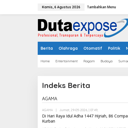
L
Tambahkan Menu
e
Kamis, 6 Agustus 2026
w
a
t
i
k
e
k
Berita
Olahraga
Otomatif
Politik
o
n
t
Home
Entertainment
Ragam
Budaya
Sumse
e
n
Indeks Berita
AGAMA
|
S
E
AGAMA
|
Jumat, 29-05-2026, | 07:49,
O
N
L
Di Hari Raya Idul Adha 1447 Hijriah, 86 C
I
E
N
Kurban
H
,
S
1