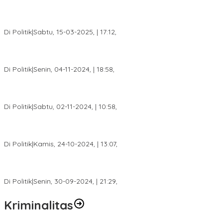
DPW PAN Sumsel Segera Laksanakan Musyawarah Wilayah
2025
Di Politik
|
Sabtu, 15-03-2025, | 17:12,
Anggota Koalisi Ojol Palembang Menggelar Deklarasi Pilkada
Damai 2024
Di Politik
|
Senin, 04-11-2024, | 18:58,
Tim Relawan SBB Prabumulih Dikukuhkan Calon Gubernur
Sumsel H. Mawardi Yahya
Di Politik
|
Sabtu, 02-11-2024, | 10:58,
Calon Bupati Dua Periode Joncik Muhammad: Kemenangan
Besar Matahati di Empat Lawang Capai 70 Persen
Di Politik
|
Kamis, 24-10-2024, | 13:07,
Fokus Infrastruktur dan Pelayanan Publik, Feby Anggi Siap
Berjuang di DPRD Palembang
Di Politik
|
Senin, 30-09-2024, | 21:29,
Kriminalitas