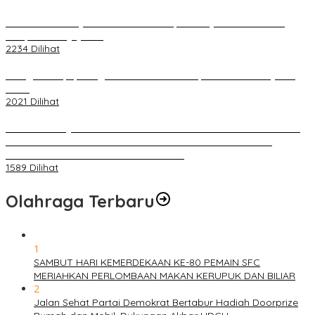
Terkait Kandasnya IRT ke Tanah Suci, Ini Penjelasan Pihat PT
Selapan Tour Jayanto
2234 Dilihat
Diduga Menipu, Warga Rusun Blok 34 Dilaporkan Korbannya ke
Polisi
2021 Dilihat
BELUM 1X24 JAM 2 PELAKU PEMBUNUHAN DIKOLAM RETENSI
BELAKANG DPRD KOTA PALEMBANG TELAH DIRINGKUS
ANGGOTA POLSEK SU 1 PALEMBANG.
1589 Dilihat
Olahraga Terbaru
1
SAMBUT HARI KEMERDEKAAN KE-80 PEMAIN SFC
MERIAHKAN PERLOMBAAN MAKAN KERUPUK DAN BILIAR
2
Jalan Sehat Partai Demokrat Bertabur Hadiah Doorprize