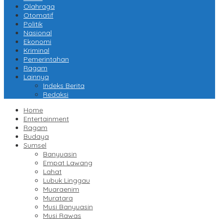
Olahraga
Otomatif
Politik
Nasional
Ekonomi
Kriminal
Pemerintahan
Ragam
Lainnya
Indeks Berita
Redaksi
Home
Entertainment
Ragam
Budaya
Sumsel
Banyuasin
Empat Lawang
Lahat
Lubuk Linggau
Muaraenim
Muratara
Musi Banyuasin
Musi Rawas