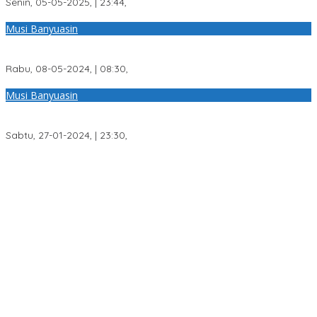
Senin, 05-05-2025, | 23:44,
Musi Banyuasin
Pj Bupati Sandi Fahlepi Tandatangani NPHD Pengamanan
Pelaksanaan Pilkada 2024
Rabu, 08-05-2024, | 08:30,
Musi Banyuasin
Danrem 044/Gapo Beri Pembekalan Kepada Mahasiswa Unpal,
Partisipasi Pemuda Dalam Pemilu 2024 Aman dan Damai
Sabtu, 27-01-2024, | 23:30,
Teknologi Drone Jadi Strategi Polda Sumsel Deteksi Dini Karhutla
di Wilayah Rawan Ogan Ilir
Wakil Bupati PALI Iwan Tuaji Mengajukan Permohonan
Praperadilan !
Transformasi Layanan Presisi, Polda Sumsel Bangun Gedung
BPKB Standar Baru Bebas Pungli
Respons Cepat Laporan Warga, Polres Ogan Ilir Ungkap
Peredaran Sabu di Pemulutan Selatan