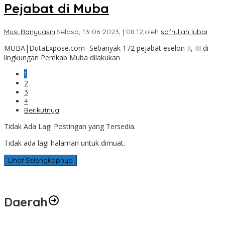
Pejabat di Muba
Musi Banyuasin
|
Selasa, 13-06-2023, | 08:12,
oleh
safrullah lubai
MUBA|DutaExpose.com- Sebanyak 172 pejabat eselon II, III di
lingkungan Pemkab Muba dilakukan
1
2
3
4
Berikutnya
Tidak Ada Lagi Postingan yang Tersedia.
Tidak ada lagi halaman untuk dimuat.
Lihat Selengkapnya
Daerah