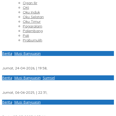
Ogan Ilir
OKI
Oku Induk
Oku Selatan
Oku Timur
Pagaralam
Palembang
Pali
Prabumulih
Berita
,
Musi Banyuasin
DPC Laskar Prabowo 08 Muba Kunjungi SPPG Desa Petaling,
Apresiasi Program Pemenuhan Gizi
Jumat, 24-04-2026, | 19:58,
Berita
,
Musi Banyuasin
,
Sumsel
Prestasi Luat Biasa, Camat Sanga Desa Apresiasi Kinerja IPTU
Joharmen dalam Ungkap Kasus Perampokan
Jumat, 06-06-2025, | 22:31,
Berita
,
Musi Banyuasin
Terkesan Pembiaran Aktivitas Minyak Ilegal, Kapolres Muba
Diminta Copot Kapolsek Sungai Lilin