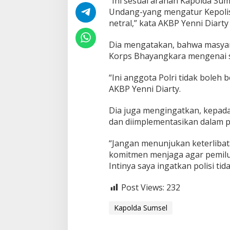
“Ini sesuai arahan Kapolda Su
l
Undang-yang mengatur Kepolisia
u
netral,” kata AKBP Yenni Diarty
a
r
g
Dia mengatakan, bahwa masyar
a
Korps Bhayangkara mengenai s
n
y
“Ini anggota Polri tidak boleh 
a
D
AKBP Yenni Diarty.
i
p
Dia juga mengingatkan, kepada p
e
dan diimplementasikan dalam p
r
b
“Jangan menunjukan keterlibata
o
l
komitmen menjaga agar pemilu 
e
Intinya saya ingatkan polisi ti
h
k
Post Views:
232
a
n
Kapolda Sumsel
!