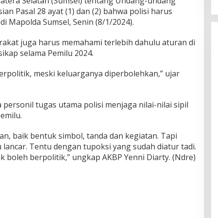
matera Selatan (Sumsel) tentang Undang-undang
n Pasal 28 ayat (1) dan (2) bahwa polisi harus
 di Mapolda Sumsel, Senin (8/1/2024).
akat juga harus memahami terlebih dahulu aturan di
ikap selama Pemilu 2024.
berpolitik, meski keluarganya diperbolehkan,” ujar
ersonil tugas utama polisi menjaga nilai-nilai sipil
emilu.
n, baik bentuk simbol, tanda dan kegiatan. Tapi
lancar. Tentu dengan tupoksi yang sudah diatur tadi.
dak boleh berpolitik,” ungkap AKBP Yenni Diarty. (Ndre)