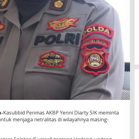
m-
Kasubbid Penmas AKBP Yenni Diarty SIK meminta
DPW PAN Sumsel Segera
ntuk menjaga netralitas di wilayahnya masing-
Laksanakan Musyawarah Wilayah
2025
Di Politik
|
Sabtu, 15-03-2025, | 17:12,