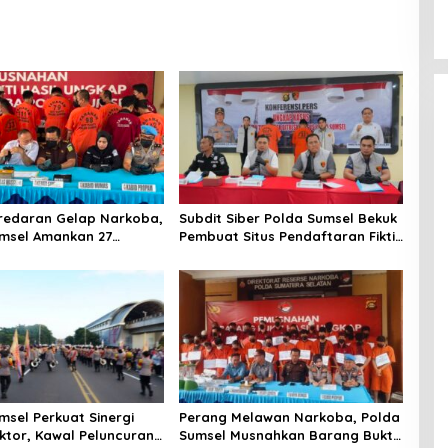
redaran Gelap Narkoba,
Subdit Siber Polda Sumsel Bekuk
msel Amankan 27
Pembuat Situs Pendaftaran Fiktif
a dari 20 Kasus Selama
Bhayangkara Run 2026
msel Perkuat Sinergi
Perang Melawan Narkoba, Polda
ektor, Kawal Peluncuran
Sumsel Musnahkan Barang Bukti