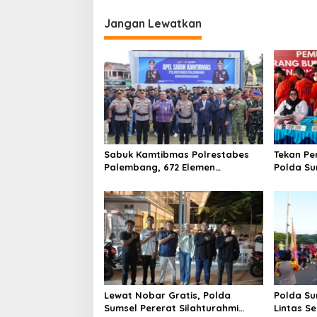
Jangan Lewatkan
Sabuk Kamtibmas Polrestabes
Tekan Pe
Palembang, 672 Elemen
Polda Su
Masyarakat Satukan Tekad Jaga
Tersangk
Kamtibmas
Juli 2026
Lewat Nobar Gratis, Polda
Polda Su
Sumsel Pererat Silahturahmi
Lintas S