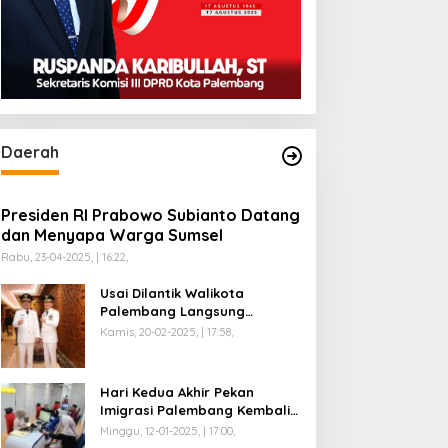
Daerah
Presiden RI Prabowo Subianto Datang
dan Menyapa Warga Sumsel
Rabu, 23-04-2025, | 16:22,
Usai Dilantik Walikota
Palembang Langsung
Mengikuti Retreat di
Kamis, 20-02-2025, | 17:58,
Magelang
Hari Kedua Akhir Pekan
Imigrasi Palembang Kembali
Dilayani
Minggu, 12-01-2025, | 17:00,