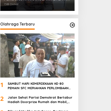
BELAKANG DPRD KOTA
1588 Dilihat
PALEMBANG TELAH DIRINGKUS
ANGGOTA POLSEK SU 1
PALEMBANG.
Olahraga Terbaru
1
SAMBUT HARI KEMERDEKAAN KE-80
PEMAIN SFC MERIAHKAN PERLOMBAAN
MAKAN KERUPUK DAN BILIAR
2
Jalan Sehat Partai Demokrat Bertabur
Hadiah Doorprize Rumah dan Mobil,
Dukungan Akbar HDCU