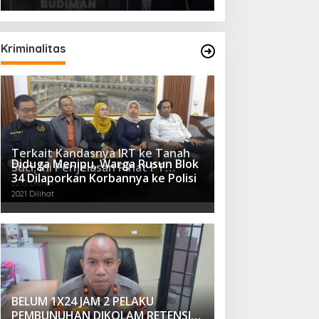
Kriminalitas
Terkait Kandasnya IRT ke Tanah
Diduga Menipu, Warga Rusun Blok
Suci, Ini Penjelasan Pihat PT
34 Dilaporkan Korbannya ke Polisi
Selapan Tour Jayanto
2233 Dilihat
2021 Dilihat
BELUM 1X24 JAM 2 PELAKU
PEMBUNUHAN DIKOLAM RETENSI