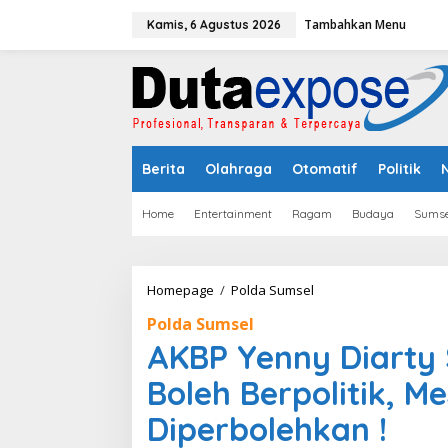
L
Tambahkan Menu
e
Kamis, 6 Agustus 2026
w
a
t
i
k
e
k
Berita
Olahraga
Otomatif
Politik
o
n
t
Home
Entertainment
Ragam
Budaya
Sumse
e
n
Homepage
/
Polda Sumsel
A
K
Polda Sumsel
B
P
AKBP Yenny Diarty 
Y
e
Boleh Berpolitik, M
n
n
Diperbolehkan !
y