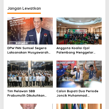
Jangan Lewatkan
DPW PAN Sumsel Segera
Anggota Koalisi Ojol
Laksanakan Musyawarah
Palembang Menggelar
Wilayah 2025
Deklarasi Pilkada Damai
2024
Tim Relawan SBB
Calon Bupati Dua Periode
Prabumulih Dikukuhkan
Joncik Muhammad:
Calon Gubernur Sumsel H.
Kemenangan Besar
Mawardi Yahya
Matahati di Empat Lawang
Capai 70 Persen