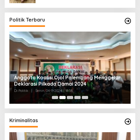
Politik Terbaru
Anggota Koalisi Ojol Palembang Menggelar
T
Deklarasi Pilkada Damai 2024
C
Di Politik
|
Senin, 04-11-2024, | 18:58,
Di 
Kriminalitas