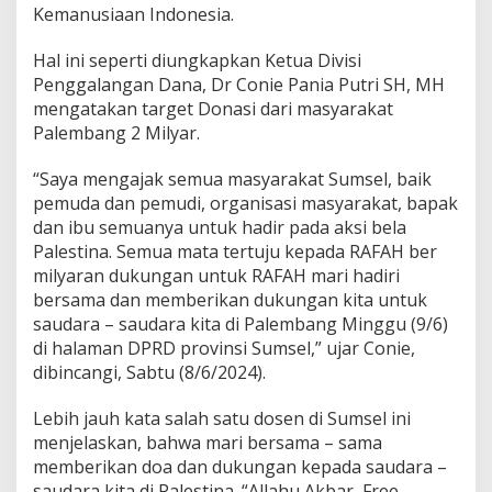
e
Kemanusiaan Indonesia.
l
A
Hal ini seperti diungkapkan Ketua Divisi
k
Penggalangan Dana, Dr Conie Pania Putri SH, MH
a
mengatakan target Donasi dari masyarakat
n
T
Palembang 2 Milyar.
u
r
“Saya mengajak semua masyarakat Sumsel, baik
u
pemuda dan pemudi, organisasi masyarakat, bapak
n
dan ibu semuanya untuk hadir pada aksi bela
k
e
Palestina. Semua mata tertuju kepada RAFAH ber
J
milyaran dukungan untuk RAFAH mari hadiri
a
bersama dan memberikan dukungan kita untuk
l
saudara – saudara kita di Palembang Minggu (9/6)
a
n
di halaman DPRD provinsi Sumsel,” ujar Conie,
dibincangi, Sabtu (8/6/2024).
Lebih jauh kata salah satu dosen di Sumsel ini
menjelaskan, bahwa mari bersama – sama
memberikan doa dan dukungan kepada saudara –
saudara kita di Palestina. “Allahu Akbar, Free