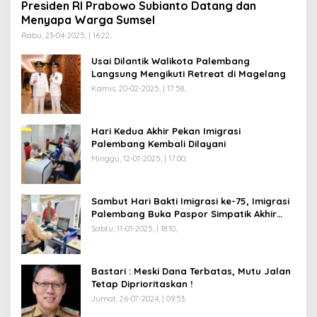
Presiden RI Prabowo Subianto Datang dan
Menyapa Warga Sumsel
Rabu, 23-04-2025, | 16:22,
Usai Dilantik Walikota Palembang
Langsung Mengikuti Retreat di Magelang
Kamis, 20-02-2025, | 17:58,
Hari Kedua Akhir Pekan Imigrasi
Palembang Kembali Dilayani
Minggu, 12-01-2025, | 17:00,
Sambut Hari Bakti Imigrasi ke-75, Imigrasi
Palembang Buka Paspor Simpatik Akhir
Pekan
Sabtu, 11-01-2025, | 18:10,
Bastari : Meski Dana Terbatas, Mutu Jalan
Tetap Diprioritaskan !
Jumat, 26-07-2024, | 09:53,