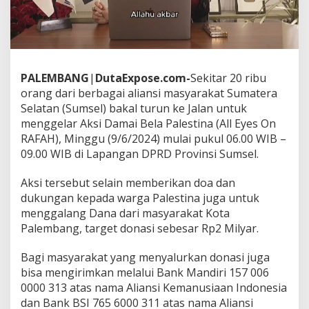
s
t
i
n
a
,
PALEMBANG
|
DutaExpose.com-
Sekitar 20 ribu
B
e
orang dari berbagai aliansi masyarakat Sumatera
r
Selatan (Sumsel) bakal turun ke Jalan untuk
b
menggelar Aksi Damai Bela Palestina (All Eyes On
a
RAFAH), Minggu (9/6/2024) mulai pukul 06.00 WIB –
g
09.00 WIB di Lapangan DPRD Provinsi Sumsel.
a
i
O
Aksi tersebut selain memberikan doa dan
r
dukungan kepada warga Palestina juga untuk
m
menggalang Dana dari masyarakat Kota
a
Palembang, target donasi sebesar Rp2 Milyar.
s
d
i
Bagi masyarakat yang menyalurkan donasi juga
S
bisa mengirimkan melalui Bank Mandiri 157 006
u
0000 313 atas nama Aliansi Kemanusiaan Indonesia
m
dan Bank BSI 765 6000 311 atas nama Aliansi
s