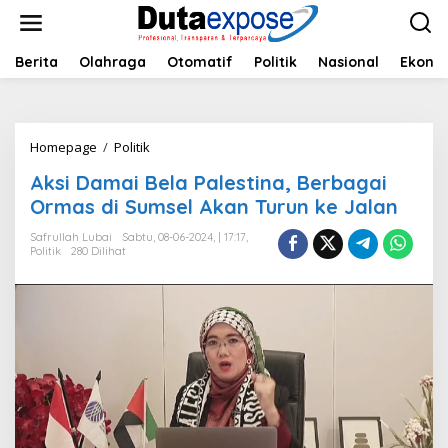
L
e
w
a
Berita
Olahraga
Otomatif
Politik
Nasional
Ekono
t
i
k
e
Homepage
/
Politik
A
k
k
o
Aksi Damai Bela Palestina, Berbagai
s
n
i
Ormas di Sumsel Akan Turun ke Jalan
t
D
e
a
Safrullah Lubai
Sabtu, 08-06-2024, | 17:17,
n
Politik
280 Dilihat
m
a
i
B
e
l
a
P
a
l
e