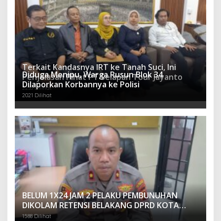
Terkait Kandasnya IRT ke Tanah Suci, Ini
Diduga Menipu, Warga Rusun Blok 34
Penjelasan Pihat PT Selapan Tour Jayanto
Dilaporkan Korbannya ke Polisi
2233 Dilihat
2021 Dilihat
BELUM 1X24 JAM 2 PELAKU PEMBUNUHAN
DIKOLAM RETENSI BELAKANG DPRD KOTA
PALEMBANG TELAH DIRINGKUS ANGGOTA
1588 Dilihat