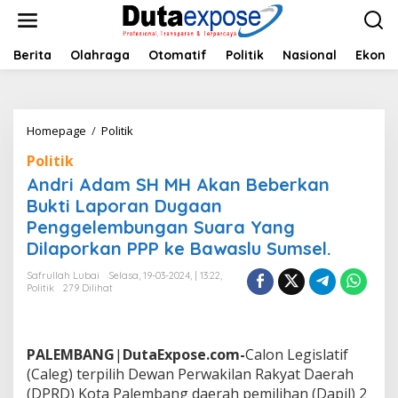
L
e
w
a
Berita
Olahraga
Otomatif
Politik
Nasional
Ekono
t
i
k
e
Homepage
/
Politik
A
k
n
o
Politik
d
n
r
Andri Adam SH MH Akan Beberkan
t
i
e
Bukti Laporan Dugaan
A
n
Penggelembungan Suara Yang
d
a
Dilaporkan PPP ke Bawaslu Sumsel.
m
S
Safrullah Lubai
Selasa, 19-03-2024, | 13:22,
Politik
279 Dilihat
H
M
H
A
PALEMBANG
|
DutaExpose.com-
Calon Legislatif
k
a
(Caleg) terpilih Dewan Perwakilan Rakyat Daerah
n
(DPRD) Kota Palembang daerah pemilihan (Dapil) 2