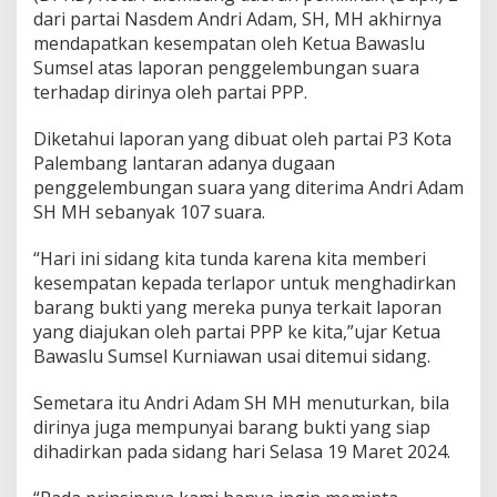
B
dari partai Nasdem Andri Adam, SH, MH akhirnya
e
mendapatkan kesempatan oleh Ketua Bawaslu
b
Sumsel atas laporan penggelembungan suara
e
r
terhadap dirinya oleh partai PPP.
k
a
Diketahui laporan yang dibuat oleh partai P3 Kota
n
Palembang lantaran adanya dugaan
B
penggelembungan suara yang diterima Andri Adam
u
k
SH MH sebanyak 107 suara.
t
i
“Hari ini sidang kita tunda karena kita memberi
L
kesempatan kepada terlapor untuk menghadirkan
a
barang bukti yang mereka punya terkait laporan
p
o
yang diajukan oleh partai PPP ke kita,”ujar Ketua
r
Bawaslu Sumsel Kurniawan usai ditemui sidang.
a
n
Semetara itu Andri Adam SH MH menuturkan, bila
D
dirinya juga mempunyai barang bukti yang siap
u
g
dihadirkan pada sidang hari Selasa 19 Maret 2024.
a
a