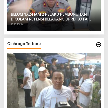
BELUM 1X24 JAM 2 PELAKU PEMBUNUHAN
DIKOLAM RETENSI BELAKANG DPRD KOTA
PALEMBANG TELAH DIRINGKUS ANGGOTA
1590 Dilihat
POLSEK SU 1 PALEMBANG.
Olahraga Terbaru