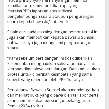
“Pada prinsipnya kami hanya ingin meminta
n
keadilan untuk membuktikan apa yang
P
mereka(PPP) laporkan atas indikasi
e
n
pengelembungan suara ataupun pengurangan
g
suara kepada bawaslu,”kata Andri
g
e
Selain dari pada itu caleg dengan nomor urut 4 ini
l
juga akan membutikan kepada Bawaslu Sumsel
e
m
bahwa dirinya juga mengalami penguarangan
b
suara.
u
n
“Kami sebelum persidangan ini tidak diberikan
g
kesempatan menghadikan saksi atau hanya satu
a
n
jam saat dimulainya persidangan. Dan kami ajukan
S
protes untuk diberikan kesmpatan yang sama
u
seperti yang diberikan oleh PPP,”katanya
a
r
Rencananya Bawaslu Sumsel akan mendengarkan
a
Y
dan melihat bukti yang dibawa oleh terlapor serta
a
akan memutusakan persiangan pelanggaran
n
Pemilu 2024. (Ndre)
g