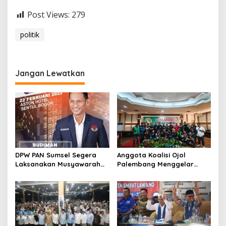
D
Post Views:
279
i
l
a
politik
p
o
r
k
Jangan Lewatkan
a
n
P
P
P
k
e
B
a
DPW PAN Sumsel Segera
Anggota Koalisi Ojol
w
Laksanakan Musyawarah
Palembang Menggelar
a
Wilayah 2025
Deklarasi Pilkada Damai
s
2024
l
u
S
u
m