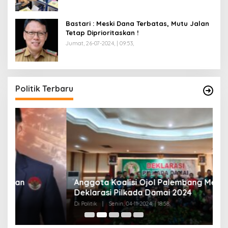
Bastari : Meski Dana Terbatas, Mutu Jalan
Tetap Diprioritaskan !
Jumat, 26-07-2024, | 09:53,
Politik Terbaru
Anggota Koalisi Ojol Palembang Menggelar
T
Deklarasi Pilkada Damai 2024
C
Di Politik
|
Senin, 04-11-2024, | 18:58,
Di 