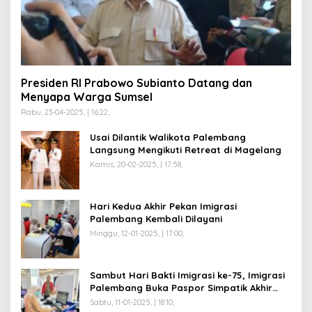
Presiden RI Prabowo Subianto Datang dan
Menyapa Warga Sumsel
Rabu, 23-04-2025, | 16:22,
Usai Dilantik Walikota Palembang
Langsung Mengikuti Retreat di Magelang
Kamis, 20-02-2025, | 17:58,
Hari Kedua Akhir Pekan Imigrasi
Palembang Kembali Dilayani
Minggu, 12-01-2025, | 17:00,
Sambut Hari Bakti Imigrasi ke-75, Imigrasi
Palembang Buka Paspor Simpatik Akhir
Pekan
Sabtu, 11-01-2025, | 18:10,