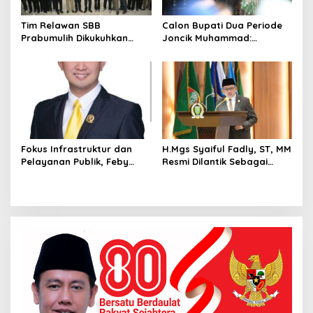
s
e
Tim Relawan SBB
Calon Bupati Dua Periode
l
Prabumulih Dikukuhkan
Joncik Muhammad:
.
Calon Gubernur Sumsel H.
Kemenangan Besar
Mawardi Yahya
Matahati di Empat Lawang
Capai 70 Persen
Fokus Infrastruktur dan
H.Mgs Syaiful Fadly, ST, MM
Pelayanan Publik, Feby
Resmi Dilantik Sebagai
Anggi Siap Berjuang di
Anggota DPRD Palembang
DPRD Palembang