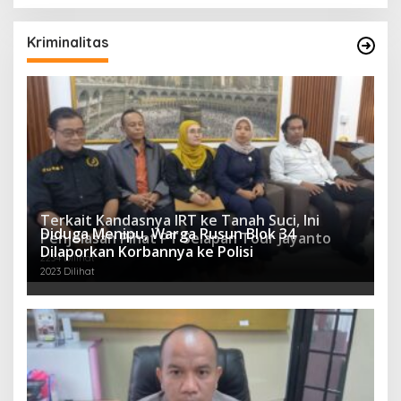
Kriminalitas
Terkait Kandasnya IRT ke Tanah Suci, Ini
Diduga Menipu, Warga Rusun Blok 34
Penjelasan Pihat PT Selapan Tour Jayanto
Dilaporkan Korbannya ke Polisi
2234 Dilihat
2023 Dilihat