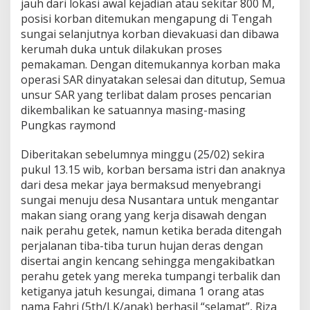
jauh dari lokasi awal kejadian atau sekitar 800 M,
posisi korban ditemukan mengapung di Tengah
sungai selanjutnya korban dievakuasi dan dibawa
kerumah duka untuk dilakukan proses
pemakaman. Dengan ditemukannya korban maka
operasi SAR dinyatakan selesai dan ditutup, Semua
unsur SAR yang terlibat dalam proses pencarian
dikembalikan ke satuannya masing-masing
Pungkas raymond
Diberitakan sebelumnya minggu (25/02) sekira
pukul 13.15 wib, korban bersama istri dan anaknya
dari desa mekar jaya bermaksud menyebrangi
sungai menuju desa Nusantara untuk mengantar
makan siang orang yang kerja disawah dengan
naik perahu getek, namun ketika berada ditengah
perjalanan tiba-tiba turun hujan deras dengan
disertai angin kencang sehingga mengakibatkan
perahu getek yang mereka tumpangi terbalik dan
ketiganya jatuh kesungai, dimana 1 orang atas
nama Fahri (5th/LK/anak) berhasil “selamat”, Riza