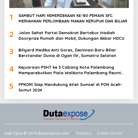
1
SAMBUT HARI KEMERDEKAAN KE-80 PEMAIN SFC
MERIAHKAN PERLOMBAAN MAKAN KERUPUK DAN BILIAR
2
Jalan Sehat Partai Demokrat Bertabur Hadiah
Doorprize Rumah dan Mobil, Dukungan Akbar HDCU
3
Biliyard Medika Anti Gores, Destinasi Baru Biliar
Berstandar Dunia di Ogan Ilir, Sumatra Selatan
4
Kejuaraan PSHT ke 3 Cabang Kota Palembang
Memperebutkan Piala Walikota Palembang Resmi
Ditutup
5
PPKORI Siap Mendukung Atlet Sumsel di PON Aceh-
Sumut 2024
Hak Cipta © 2019 dutaexpose.com
Redaksi
Indeks Berita