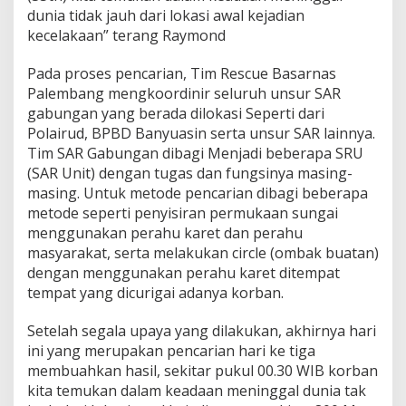
M
dunia tidak jauh dari lokasi awal kejadian
S
kecelakaan” terang Raymond
A
R
Pada proses pencarian, Tim Rescue Basarnas
G
A
Palembang mengkoordinir seluruh unsur SAR
B
gabungan yang berada dilokasi Seperti dari
U
Polairud, BPBD Banyuasin serta unsur SAR lainnya.
N
Tim SAR Gabungan dibagi Menjadi beberapa SRU
G
A
(SAR Unit) dengan tugas dan fungsinya masing-
N
masing. Untuk metode pencarian dibagi beberapa
metode seperti penyisiran permukaan sungai
menggunakan perahu karet dan perahu
masyarakat, serta melakukan circle (ombak buatan)
dengan menggunakan perahu karet ditempat
tempat yang dicurigai adanya korban.
Setelah segala upaya yang dilakukan, akhirnya hari
ini yang merupakan pencarian hari ke tiga
membuahkan hasil, sekitar pukul 00.30 WIB korban
kita temukan dalam keadaan meninggal dunia tak