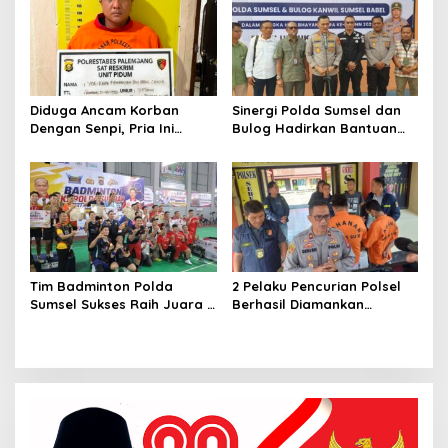
Diduga Ancam Korban
Sinergi Polda Sumsel dan
Dengan Senpi, Pria Ini
Bulog Hadirkan Bantuan
Diamankan Anggota
Pangan bagi Ratusan
Satreskrim Polrestabes
Warga di Hari
Palembang
Bhayangkara ke-80
Tim Badminton Polda
2 Pelaku Pencurian Polsel
Sumsel Sukses Raih Juara 1
Berhasil Diamankan
di Ajang Kapolda Sumbar
Anggota Polsekta SU I
Open 2026
Palembang