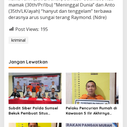
mamak (30th/Pr/Ibu) “Meninggal Dunia” dan Anto
(35th/LK/ayah) “hanyut dan tenggelam” terbawa
derasnya arus sungai terang Raymond. (Ndre)
Post Views:
195
kriminal
Jangan Lewatkan
Subdit Siber Polda Sumsel
Pelaku Pencurian Rumah di
Bekuk Pembuat Situs
Kawasan 5 Ilir Akhirnya
Pendaftaran Fiktif
Ditangkap
Bhayangkara Run 2026