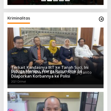
Kriminalitas
Terkait Kandasnya IRT ke Tanah Suci, Ini
Diduga Menipu, Warga Rusun Blok 34
Penjelasan Pihat PT Selapan Tour Jayanto
Dilaporkan Korbannya ke Polisi
2233 Dilihat
2021 Dilihat