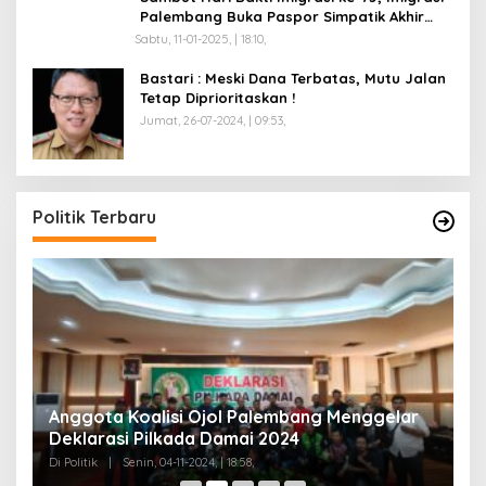
Palembang Buka Paspor Simpatik Akhir
Pekan
Sabtu, 11-01-2025, | 18:10,
Bastari : Meski Dana Terbatas, Mutu Jalan
Tetap Diprioritaskan !
Jumat, 26-07-2024, | 09:53,
Politik Terbaru
Anggota Koalisi Ojol Palembang Menggelar
T
Deklarasi Pilkada Damai 2024
C
Di Politik
|
Senin, 04-11-2024, | 18:58,
Di 