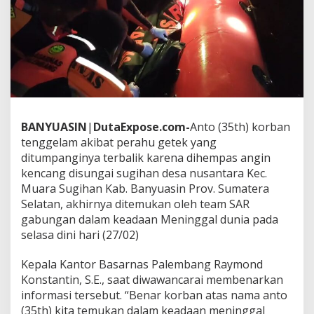
E
T
E
K
T
E
R
B
A
L
BANYUASIN
|
DutaExpose.com-
Anto (35th) korban
I
tenggelam akibat perahu getek yang
K
,
ditumpanginya terbalik karena dihempas angin
D
kencang disungai sugihan desa nusantara Kec.
I
Muara Sugihan Kab. Banyuasin Prov. Sumatera
T
Selatan, akhirnya ditemukan oleh team SAR
E
gabungan dalam keadaan Meninggal dunia pada
M
U
selasa dini hari (27/02)
K
A
Kepala Kantor Basarnas Palembang Raymond
N
Konstantin, S.E., saat diwawancarai membenarkan
T
informasi tersebut. “Benar korban atas nama anto
E
A
(35th) kita temukan dalam keadaan meninggal