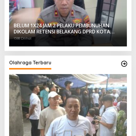
BELUM 1X24 JAM 2 PELAKU PEMBUNUHAN
DIKOLAM RETENSI BELAKANG DPRD KOTA
PALEMBANG TELAH DIRINGKUS ANGGOTA
1588 Dilihat
POLSEK SU 1 PALEMBANG.
Olahraga Terbaru