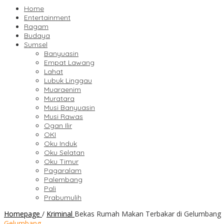
Home
Entertainment
Ragam
Budaya
Sumsel
Banyuasin
Empat Lawang
Lahat
Lubuk Linggau
Muaraenim
Muratara
Musi Banyuasin
Musi Rawas
Ogan Ilir
OKI
Oku Induk
Oku Selatan
Oku Timur
Pagaralam
Palembang
Pali
Prabumulih
Homepage
/
Kriminal
Bekas Rumah Makan Terbakar di Gelumbang
Gelumbang