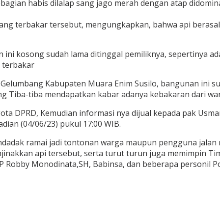
agian habis dilalap sang jago merah dengan atap didomin
ng terbakar tersebut, mengungkapkan, bahwa api berasal 
 ini kosong sudah lama ditinggal pemiliknya, sepertinya ad
 terbakar
Gelumbang Kabupaten Muara Enim Susilo, bangunan ini s
ong Tiba-tiba mendapatkan kabar adanya kebakaran dari war
gota DPRD, Kemudian informasi nya dijual kepada pak Usman
adian (04/06/23) pukul 17:00 WIB.
dadak ramai jadi tontonan warga maupun pengguna jalan r
nakkan api tersebut, serta turut turun juga memimpin 
 Robby Monodinata,SH, Babinsa, dan beberapa personil Pol