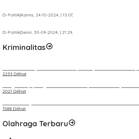
Calon Bupati Dua Periode Joncik Muhammad: Kemenangan Besar 
Di Politik
|
Kamis, 24-10-2024, | 13:07,
Fokus Infrastruktur dan Pelayanan Publik, Feby Anggi Siap Berj
Di Politik
|
Senin, 30-09-2024, | 21:29,
Kriminalitas
Terkait Kandasnya IRT ke Tanah Suci, Ini Penjelasan Pihat PT Selap
2233 Dilihat
Diduga Menipu, Warga Rusun Blok 34 Dilaporkan Korbannya ke Poli
2021 Dilihat
BELUM 1X24 JAM 2 PELAKU PEMBUNUHAN DIKOLAM RETENSI B
1588 Dilihat
Olahraga Terbaru