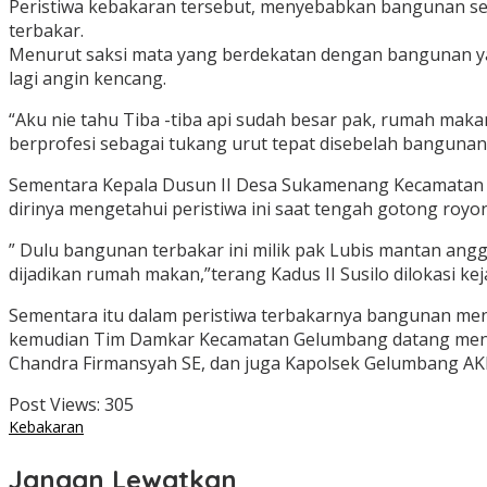
Peristiwa kebakaran tersebut, menyebabkan bangunan seb
terbakar.
Menurut saksi mata yang berdekatan dengan bangunan ya
lagi angin kencang.
“Aku nie tahu Tiba -tiba api sudah besar pak, rumah makan
berprofesi sebagai tukang urut tepat disebelah bangunan
Sementara Kepala Dusun II Desa Sukamenang Kecamatan 
dirinya mengetahui peristiwa ini saat tengah gotong roy
” Dulu bangunan terbakar ini milik pak Lubis mantan ang
dijadikan rumah makan,”terang Kadus II Susilo dilokasi kej
Sementara itu dalam peristiwa terbakarnya bangunan men
kemudian Tim Damkar Kecamatan Gelumbang datang menji
Chandra Firmansyah SE, dan juga Kapolsek Gelumbang AKP
Post Views:
305
Kebakaran
Jangan Lewatkan