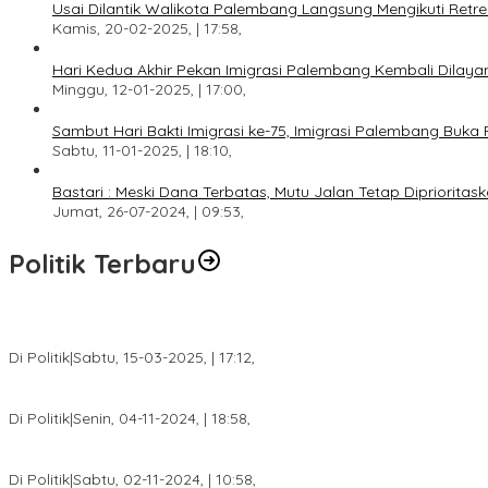
Usai Dilantik Walikota Palembang Langsung Mengikuti Retr
Kamis, 20-02-2025, | 17:58,
Hari Kedua Akhir Pekan Imigrasi Palembang Kembali Dilayan
Minggu, 12-01-2025, | 17:00,
Sambut Hari Bakti Imigrasi ke-75, Imigrasi Palembang Buka 
Sabtu, 11-01-2025, | 18:10,
Bastari : Meski Dana Terbatas, Mutu Jalan Tetap Diprioritask
Jumat, 26-07-2024, | 09:53,
Politik Terbaru
DPW PAN Sumsel Segera Laksanakan Musyawarah Wilayah 2025
Di Politik
|
Sabtu, 15-03-2025, | 17:12,
Anggota Koalisi Ojol Palembang Menggelar Deklarasi Pilkada Da
Di Politik
|
Senin, 04-11-2024, | 18:58,
Tim Relawan SBB Prabumulih Dikukuhkan Calon Gubernur Sumsel 
Di Politik
|
Sabtu, 02-11-2024, | 10:58,