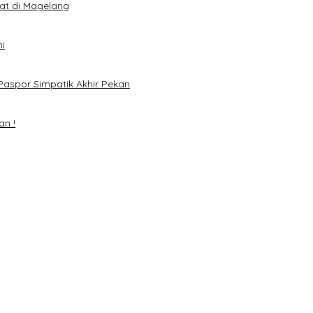
eat di Magelang
i
Paspor Simpatik Akhir Pekan
an !
mai 2024
H. Mawardi Yahya