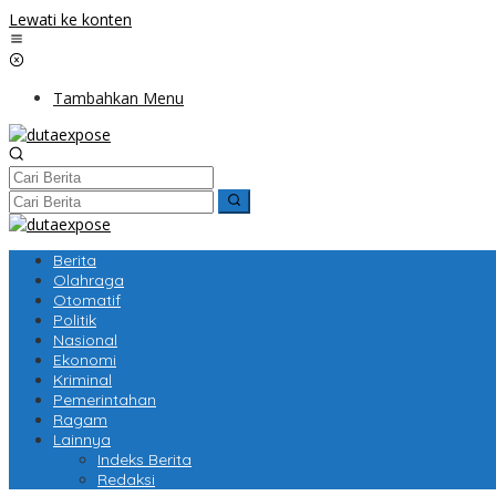
Lewati ke konten
Tambahkan Menu
Berita
Olahraga
Otomatif
Politik
Nasional
Ekonomi
Kriminal
Pemerintahan
Ragam
Lainnya
Indeks Berita
Redaksi