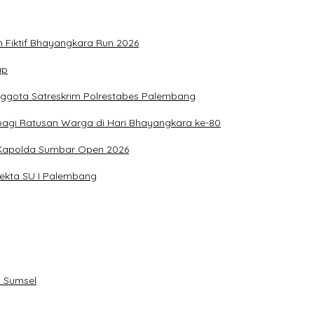
n Fiktif Bhayangkara Run 2026
ap
nggota Satreskrim Polrestabes Palembang
bagi Ratusan Warga di Hari Bhayangkara ke-80
g Kapolda Sumbar Open 2026
sekta SU I Palembang
 Sumsel