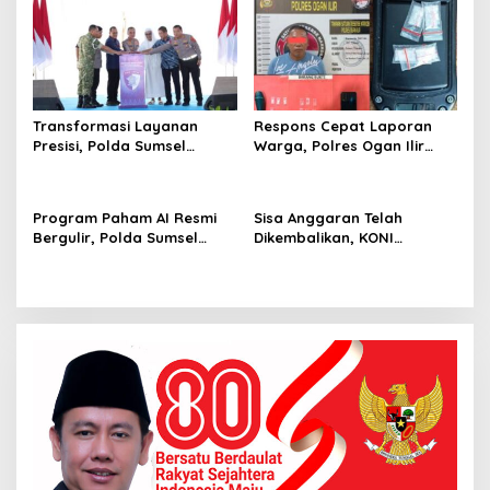
Transformasi Layanan
Respons Cepat Laporan
Presisi, Polda Sumsel
Warga, Polres Ogan Ilir
Bangun Gedung BPKB
Ungkap Peredaran Sabu di
Standar Baru Bebas Pungli
Pemulutan Selatan
Program Paham AI Resmi
Sisa Anggaran Telah
Bergulir, Polda Sumsel
Dikembalikan, KONI
Bangun Edukator Digital
Palembang Jawab
Hingga Polres
Tuntutan LSM GRANSI