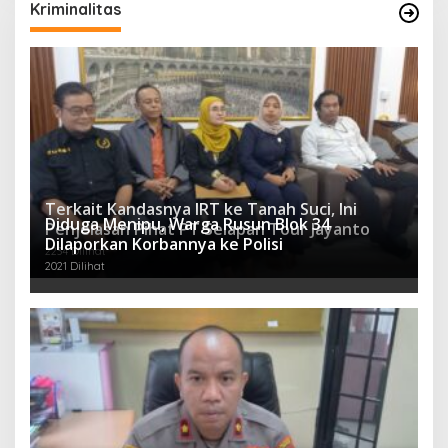
Kriminalitas
Terkait Kandasnya IRT ke Tanah Suci, Ini
Diduga Menipu, Warga Rusun Blok 34
Penjelasan Pihat PT Selapan Tour Jayanto
Dilaporkan Korbannya ke Polisi
2234 Dilihat
2021 Dilihat