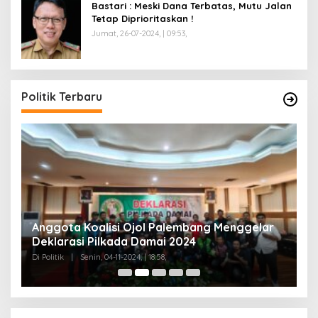
Bastari : Meski Dana Terbatas, Mutu Jalan
Tetap Diprioritaskan !
Jumat, 26-07-2024, | 09:53,
Politik Terbaru
Anggota Koalisi Ojol Palembang Menggelar
T
Deklarasi Pilkada Damai 2024
C
Di Politik
|
Senin, 04-11-2024, | 18:58,
Di 