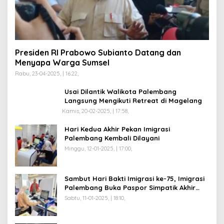
Presiden RI Prabowo Subianto Datang dan
Menyapa Warga Sumsel
Rabu, 23-04-2025, | 16:22,
Usai Dilantik Walikota Palembang
Langsung Mengikuti Retreat di Magelang
Kamis, 20-02-2025, | 17:58,
Hari Kedua Akhir Pekan Imigrasi
Palembang Kembali Dilayani
Minggu, 12-01-2025, | 17:00,
Sambut Hari Bakti Imigrasi ke-75, Imigrasi
Palembang Buka Paspor Simpatik Akhir
Pekan
Sabtu, 11-01-2025, | 18:10,