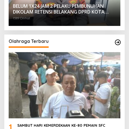
BELUM 1X24 JAM 2 PELAKU PEMBUNUHAN
DIKOLAM RETENSI BELAKANG DPRD KOTA
PALEMBANG TELAH DIRINGKUS ANGGOTA
1589 Dilihat
POLSEK SU 1 PALEMBANG.
Olahraga Terbaru
1
SAMBUT HARI KEMERDEKAAN KE-80 PEMAIN SFC