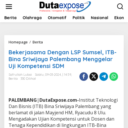
L
e
w
a
Berita
Olahraga
Otomatif
Politik
Nasional
Ekono
t
i
k
e
Homepage
/
Berita
B
k
e
o
Bekerjasama Dengan LSP Sumsel, ITB-
k
n
e
Bina Sriwijaya Palembang Menggelar
t
r
e
Uji Kompetensi SDM
j
n
a
Safrullah Lubai
Sabtu, 09-03-2024, | 14:59,
s
Berita
330 Dilihat
a
m
a
D
PALEMBANG
|
DutaExpose.com-
Institut Teknologi
e
Dan Bisnis (ITB) Bina Sriwijaya Palembang yang
n
berlamat di jalan Mayjend HM, Ryacudu 8 Ulu.
g
Mengadakan Ujian Kompetensi untuk Dosen dan
a
n
Tenaga Kependidikan di lingkungan ITB-Bina