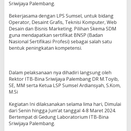
L
Sriwijaya Palembang.
S
P
Bekerjasama dengan LPS Sumsel, untuk bidang
S
Operator, Desaint Grafis, Teknisi Komputer, Web
u
m
Desain dan Bisnis Marketing. Pilihan Skema SDM
s
guna mendapatkan sertifikat BNSP (Badan
e
Nasional Sertifikasi Profesi) sebagai salah satu
l
bentuk peningkatan kompetensi.
,
I
T
B
-
Dalam pelaksanaan nya dihadiri langsung oleh
B
Rektor ITB-Bina Sriwijaya Palembang DR M.Toyib,
i
SE, MM serta Ketua LSP Sumsel Ardiansyah, S.Kom,
n
a
M.Si
S
r
Kegiatan Ini dilaksanakan selama lima hari, Dimulai
i
dari Senin hingga Jum’at tanggal 4-8 Maret 2024.
w
Bertempat di Gedung Laboratorium ITB-Bina
i
j
Sriwijaya Palembang.
a