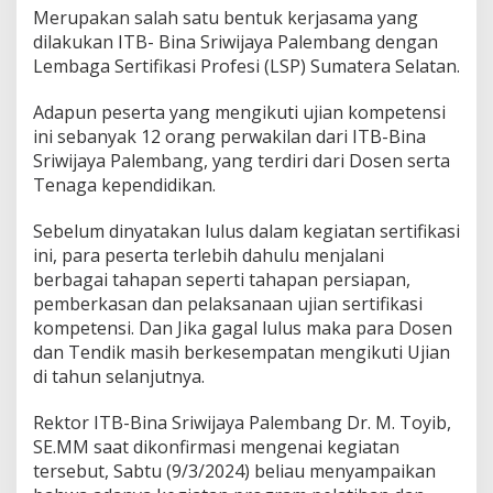
y
Merupakan salah satu bentuk kerjasama yang
a
dilakukan ITB- Bina Sriwijaya Palembang dengan
P
Lembaga Sertifikasi Profesi (LSP) Sumatera Selatan.
a
l
e
Adapun peserta yang mengikuti ujian kompetensi
m
ini sebanyak 12 orang perwakilan dari ITB-Bina
b
Sriwijaya Palembang, yang terdiri dari Dosen serta
a
Tenaga kependidikan.
n
g
M
Sebelum dinyatakan lulus dalam kegiatan sertifikasi
e
ini, para peserta terlebih dahulu menjalani
n
berbagai tahapan seperti tahapan persiapan,
g
pemberkasan dan pelaksanaan ujian sertifikasi
g
e
kompetensi. Dan Jika gagal lulus maka para Dosen
l
dan Tendik masih berkesempatan mengikuti Ujian
a
di tahun selanjutnya.
r
U
Rektor ITB-Bina Sriwijaya Palembang Dr. M. Toyib,
j
i
SE.MM saat dikonfirmasi mengenai kegiatan
K
tersebut, Sabtu (9/3/2024) beliau menyampaikan
o