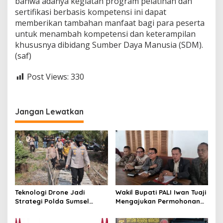
bahwa adanya kegiatan program pelatihan dan
m
sertifikasi berbasis kompetensi ini dapat
p
memberikan tambahan manfaat bagi para peserta
e
t
untuk menambah kompetensi dan keterampilan
e
khususnya dibidang Sumber Daya Manusia (SDM).
n
(saf)
s
i
Post Views:
330
S
D
M
Jangan Lewatkan
Teknologi Drone Jadi
Wakil Bupati PALI Iwan Tuaji
Strategi Polda Sumsel
Mengajukan Permohonan
Deteksi Dini Karhutla di
Praperadilan !
Wilayah Rawan Ogan Ilir