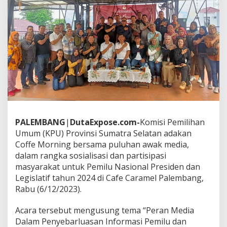
e
m
i
l
u
,
K
P
U
S
u
m
s
PALEMBANG
|
DutaExpose.com-
Komisi Pemilihan
e
l
Umum (KPU) Provinsi Sumatra Selatan adakan
B
Coffe Morning bersama puluhan awak media,
e
dalam rangka sosialisasi dan partisipasi
r
masyarakat untuk Pemilu Nasional Presiden dan
s
a
Legislatif tahun 2024 di Cafe Caramel Palembang,
m
Rabu (6/12/2023).
a
W
Acara tersebut mengusung tema “Peran Media
a
Dalam Penyebarluasan Informasi Pemilu dan
r