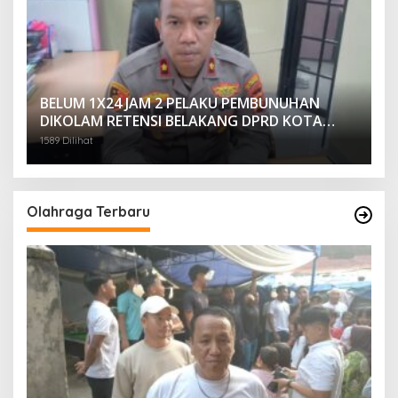
BELUM 1X24 JAM 2 PELAKU PEMBUNUHAN
DIKOLAM RETENSI BELAKANG DPRD KOTA
PALEMBANG TELAH DIRINGKUS ANGGOTA
1589 Dilihat
POLSEK SU 1 PALEMBANG.
Olahraga Terbaru