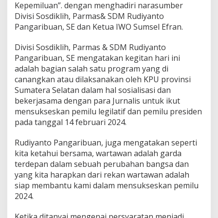
t
Kepemiluan”. dengan menghadiri narasumber
a
Divisi Sosdiklih, Parmas& SDM Rudiyanto
w
Pangaribuan, SE dan Ketua IWO Sumsel Efran.
a
n
Divisi Sosdiklih, Parmas & SDM Rudiyanto
G
e
Pangaribuan, SE mengatakan kegitan hari ini
l
adalah bagian salah satu program yang di
a
canangkan atau dilaksanakan oleh KPU provinsi
r
Sumatera Selatan dalam hal sosialisasi dan
C
bekerjasama dengan para Jurnalis untuk ikut
o
f
mensukseskan pemilu legilatif dan pemilu presiden
f
pada tanggal 14 februari 2024.
e
M
Rudiyanto Pangaribuan, juga mengatakan seperti
o
kita ketahui bersama, wartawan adalah garda
r
n
terdepan dalam sebuah perubahan bangsa dan
i
yang kita harapkan dari rekan wartawan adalah
n
siap membantu kami dalam mensukseskan pemilu
g
2024.
d
i
C
Ketika ditanyai mengenai persyaratan menjadi