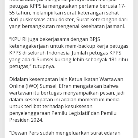
a
petugas KPPS ia mengatakan pertama berusia 17-
f
55 tahun, melampirkan surat keterangan sehat
e
dari puskesmas atau dokter, Surat keterangan dari
C
a
yang bersangkutan mengenai kesehatan jasmani.
r
a
“KPU RI juga bekerjasama dengan BPJS
m
ketenagakerjaan untuk mem-backup kerja petugas
e
KPPS di seluruh Indonesia. Jumlah petugas KPPS
l
P
yang ada di Sumsel kurang lebih sebanyak 181 ribu
a
petugas,” tutupnya.
l
e
Didalam kesempatan lain Ketua Ikatan Wartawan
m
Online (IWO) Sumsel, Efran mengatakan bahwa
b
a
wartawan itu bertugas menyampaikan pesan, jadi
n
dalam kesempatan ini adalah momentum media
g
untuk terlibat terhadap kesuksesan
penyelenggaraan Pemilu Legislatif dan Pemilu
Presiden 2024.
“Dewan Pers sudah mengeluarkan surat edaran