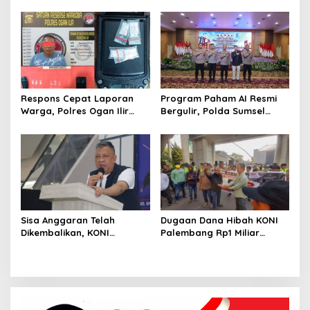
Praperadilan !
Bangun Gedung BPKB
Standar Baru Bebas Pungli
Respons Cepat Laporan
Program Paham AI Resmi
Warga, Polres Ogan Ilir
Bergulir, Polda Sumsel
Ungkap Peredaran Sabu di
Bangun Edukator Digital
Pemulutan Selatan
Hingga Polres
Sisa Anggaran Telah
Dugaan Dana Hibah KONI
Dikembalikan, KONI
Palembang Rp1 Miliar
Palembang Jawab
Belum Jelas, LSM GRANSI
Tuntutan LSM GRANSI
Datangi Kejari Tuntut
Pemeriksaan Menyeluruh