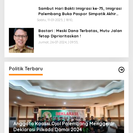
Sambut Hari Bakti Imigrasi ke-75, Imigrasi
Palembang Buka Paspor Simpatik Akhir
Pekan
Sabtu, 11-01-2025, | 18:10,
Bastari : Meski Dana Terbatas, Mutu Jalan
Tetap Diprioritaskan !
Jumat, 26-07-2024, | 09:53,
Politik Terbaru
Anggota Koalisi Ojol Palembang Menggelar
T
Deklarasi Pilkada Damai 2024
C