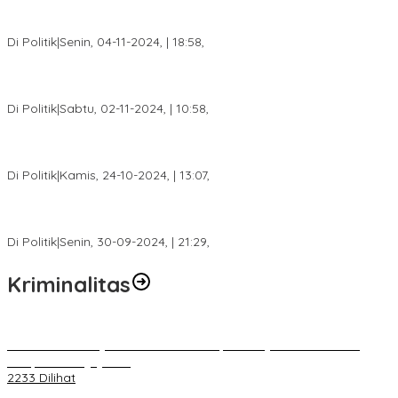
Anggota Koalisi Ojol Palembang Menggelar Deklarasi Pilkada
Damai 2024
Di Politik
|
Senin, 04-11-2024, | 18:58,
Tim Relawan SBB Prabumulih Dikukuhkan Calon Gubernur
Sumsel H. Mawardi Yahya
Di Politik
|
Sabtu, 02-11-2024, | 10:58,
Calon Bupati Dua Periode Joncik Muhammad: Kemenangan
Besar Matahati di Empat Lawang Capai 70 Persen
Di Politik
|
Kamis, 24-10-2024, | 13:07,
Fokus Infrastruktur dan Pelayanan Publik, Feby Anggi Siap
Berjuang di DPRD Palembang
Di Politik
|
Senin, 30-09-2024, | 21:29,
Kriminalitas
Terkait Kandasnya IRT ke Tanah Suci, Ini Penjelasan Pihat PT
Selapan Tour Jayanto
2233 Dilihat