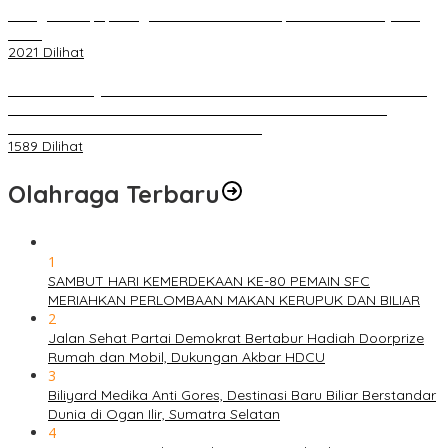
Diduga Menipu, Warga Rusun Blok 34 Dilaporkan Korbannya ke
Polisi
2021 Dilihat
BELUM 1X24 JAM 2 PELAKU PEMBUNUHAN DIKOLAM RETENSI
BELAKANG DPRD KOTA PALEMBANG TELAH DIRINGKUS
ANGGOTA POLSEK SU 1 PALEMBANG.
1589 Dilihat
Olahraga Terbaru
1
SAMBUT HARI KEMERDEKAAN KE-80 PEMAIN SFC
MERIAHKAN PERLOMBAAN MAKAN KERUPUK DAN BILIAR
2
Jalan Sehat Partai Demokrat Bertabur Hadiah Doorprize
Rumah dan Mobil, Dukungan Akbar HDCU
3
Biliyard Medika Anti Gores, Destinasi Baru Biliar Berstandar
Dunia di Ogan Ilir, Sumatra Selatan
4