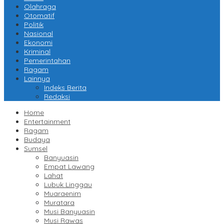
Olahraga
Otomatif
Politik
Nasional
Ekonomi
Kriminal
Pemerintahan
Ragam
Lainnya
Indeks Berita
Redaksi
Home
Entertainment
Ragam
Budaya
Sumsel
Banyuasin
Empat Lawang
Lahat
Lubuk Linggau
Muaraenim
Muratara
Musi Banyuasin
Musi Rawas