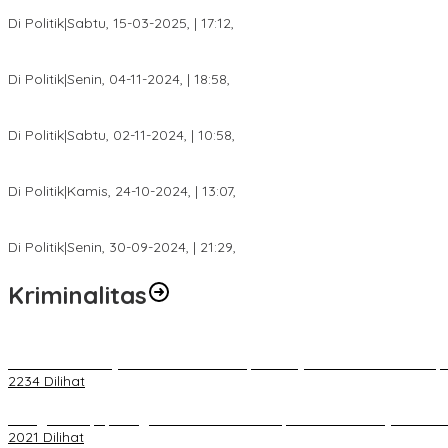
DPW PAN Sumsel Segera Laksanakan Musyawarah Wilayah 2025
Di Politik
|
Sabtu, 15-03-2025, | 17:12,
Anggota Koalisi Ojol Palembang Menggelar Deklarasi Pilkada Da
Di Politik
|
Senin, 04-11-2024, | 18:58,
Tim Relawan SBB Prabumulih Dikukuhkan Calon Gubernur Sumsel 
Di Politik
|
Sabtu, 02-11-2024, | 10:58,
Calon Bupati Dua Periode Joncik Muhammad: Kemenangan Besar 
Di Politik
|
Kamis, 24-10-2024, | 13:07,
Fokus Infrastruktur dan Pelayanan Publik, Feby Anggi Siap Berj
Di Politik
|
Senin, 30-09-2024, | 21:29,
Kriminalitas
Terkait Kandasnya IRT ke Tanah Suci, Ini Penjelasan Pihat PT Selap
2234 Dilihat
Diduga Menipu, Warga Rusun Blok 34 Dilaporkan Korbannya ke Poli
2021 Dilihat