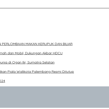
ELAKANG DPRD KOTA PALEMBANG TELAH DIRINGKUS ANGGOTA P
N PERLOMBAAN MAKAN KERUPUK DAN BILIAR
Rumah dan Mobil, Dukungan Akbar HDCU
Dunia di Ogan Ilir, Sumatra Selatan
an Piala Walikota Palembang Resmi Ditutup
024