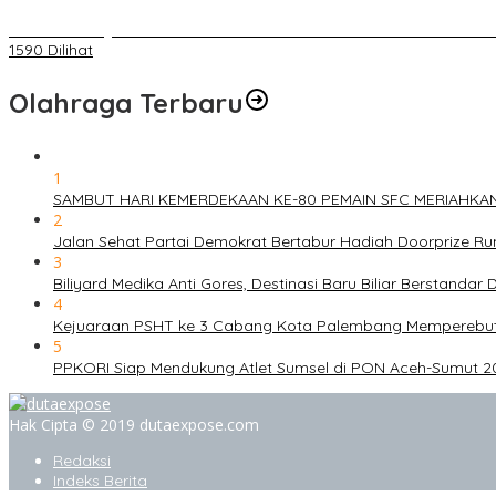
BELUM 1X24 JAM 2 PELAKU PEMBUNUHAN DIKOLAM RETENSI B
1590 Dilihat
Olahraga Terbaru
1
SAMBUT HARI KEMERDEKAAN KE-80 PEMAIN SFC MERIAHKA
2
Jalan Sehat Partai Demokrat Bertabur Hadiah Doorprize 
3
Biliyard Medika Anti Gores, Destinasi Baru Biliar Berstandar 
4
Kejuaraan PSHT ke 3 Cabang Kota Palembang Memperebutk
5
PPKORI Siap Mendukung Atlet Sumsel di PON Aceh-Sumut 2
Hak Cipta © 2019 dutaexpose.com
Redaksi
Indeks Berita