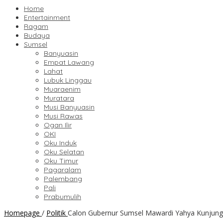
Home
Entertainment
Ragam
Budaya
Sumsel
Banyuasin
Empat Lawang
Lahat
Lubuk Linggau
Muaraenim
Muratara
Musi Banyuasin
Musi Rawas
Ogan Ilir
OKI
Oku Induk
Oku Selatan
Oku Timur
Pagaralam
Palembang
Pali
Prabumulih
Homepage
/
Politik
Calon Gubernur Sumsel Mawardi Yahya Kunjung