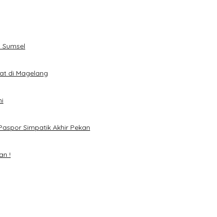
 Sumsel
eat di Magelang
i
Paspor Simpatik Akhir Pekan
an !