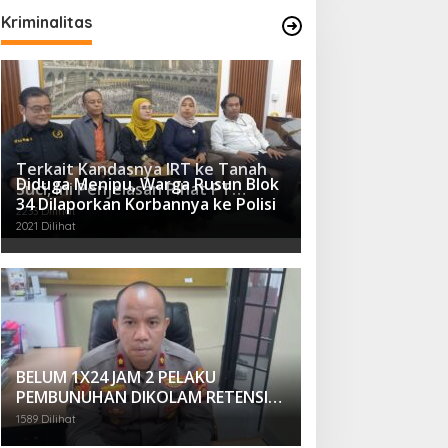
Kriminalitas
Terkait Kandasnya IRT ke Tanah
Diduga Menipu, Warga Rusun Blok
Suci, Ini Penjelasan Pihat PT
34 Dilaporkan Korbannya ke Polisi
Selapan Tour Jayanto
2233 Dilihat
2021 Dilihat
BELUM 1X24 JAM 2 PELAKU
PEMBUNUHAN DIKOLAM RETENSI
BELAKANG DPRD KOTA
1589 Dilihat
PALEMBANG TELAH DIRINGKUS