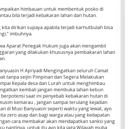
mpaikan himbauan untuk membentuk posko di
tau bila terjadi kebakaran lahan dan hutan.
kita dirikan supaya apabila terjadi karhutbulah bisa
ngi,” imbuhnya.
ahwa Aparat Penegak Hukum juga akan mengambil
nggaran yang dilakukan khususnya pembakaran lahan
an.
Banyuasin H Apriyadi Mengingatkan seluruh Camat
at tanpa seijin Pimpinan dan Segera Melakukan
 sampai Kepala desa dan Lurah untuk menghimbau
ingatkan kembali jangan membuka lahan kebun
erpotensi saat ini penyebab kebakaran hutan di
usim kemarau , jangan sampai terulang kejadian
n di Musi Banyuasin seperti waktu yang lewat, ayo
ita zero asap dan bagi warga atau yang kedapatan
ngan cara membakar akan mendapatkan sanksi yang
ku nantinya, untuk itu ayo kita jaga Wilayah muba