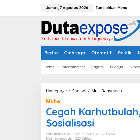
L
Tambahkan Menu
e
Jumat, 7 Agustus 2026
w
a
t
i
k
e
k
Berita
Olahraga
Otomatif
Politik
o
n
t
Home
Entertainment
Ragam
Budaya
Sumse
e
n
Homepage
/
Sumsel
/
Musi Banyuasin
C
e
Muba
g
a
Cegah Karhutbulah
h
K
Sosialisasi
a
r
Safrullah Lubai
Senin, 29-05-2023, | 09:56,
h
Musi Banyuasin
223 Dilihat