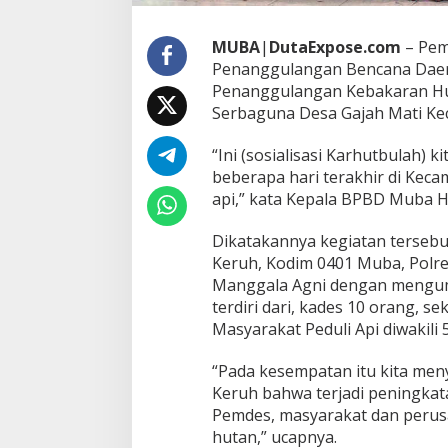
a
l
i
MUBA
|
DutaExpose.com
– Pem
s
Penanggulangan Bencana Daera
a
Penanggulangan Kebakaran Hu
s
Serbaguna Desa Gajah Mati Kec
i
“Ini (sosialisasi Karhutbulah) 
beberapa hari terakhir di Keca
api,” kata Kepala BPBD Muba 
Dikatakannya kegiatan terseb
Keruh, Kodim 0401 Muba, Polre
Manggala Agni dengan mengum
terdiri dari, kades 10 orang, s
Masyarakat Peduli Api diwakili 
“Pada kesempatan itu kita me
Keruh bahwa terjadi peningkata
Pemdes, masyarakat dan perus
hutan,” ucapnya.