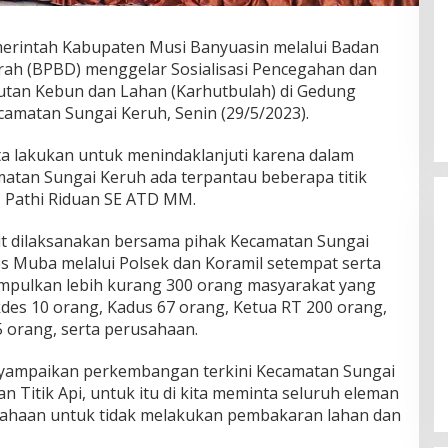
erintah Kabupaten Musi Banyuasin melalui Badan
h (BPBD) menggelar Sosialisasi Pencegahan dan
tan Kebun dan Lahan (Karhutbulah) di Gedung
amatan Sungai Keruh, Senin (29/5/2023).
kita lakukan untuk menindaklanjuti karena dalam
matan Sungai Keruh ada terpantau beberapa titik
H Pathi Riduan SE ATD MM.
ut dilaksanakan bersama pihak Kecamatan Sungai
s Muba melalui Polsek dan Koramil setempat serta
pulkan lebih kurang 300 orang masyarakat yang
ekdes 10 orang, Kadus 67 orang, Ketua RT 200 orang,
5 orang, serta perusahaan.
DPW PAN Sumsel Segera
Laksanakan Musyawarah Wilayah
nyampaikan perkembangan terkini Kecamatan Sungai
2025
Di Politik
|
Sabtu, 15-03-2025, | 17:12,
n Titik Api, untuk itu di kita meminta seluruh eleman
ahaan untuk tidak melakukan pembakaran lahan dan