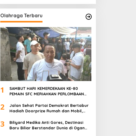
ANGGOTA POLSEK SU 1
PALEMBANG.
Olahraga Terbaru
1
SAMBUT HARI KEMERDEKAAN KE-80
PEMAIN SFC MERIAHKAN PERLOMBAAN
MAKAN KERUPUK DAN BILIAR
2
Jalan Sehat Partai Demokrat Bertabur
Hadiah Doorprize Rumah dan Mobil,
Dukungan Akbar HDCU
3
Biliyard Medika Anti Gores, Destinasi
Baru Biliar Berstandar Dunia di Ogan
Ilir, Sumatra Selatan