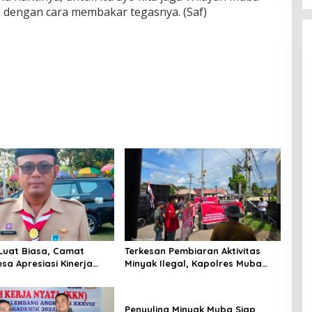
dengan cara membakar tegasnya. (Saf)
 Luat Biasa, Camat
Terkesan Pembiaran Aktivitas
sa Apresiasi Kinerja
Minyak Ilegal, Kapolres Muba
harmen dalam Ungkap
Diminta Copot Kapolsek Sungai
erampokan
Lilin
Penyuling Minyak Muba Siap