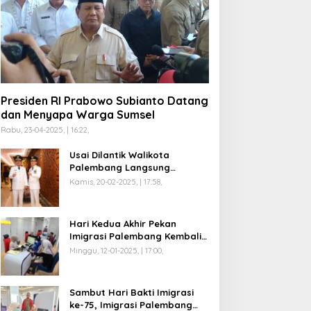
Presiden RI Prabowo Subianto Datang
dan Menyapa Warga Sumsel
Rabu, 23-04-2025, | 16:22,
Usai Dilantik Walikota
Palembang Langsung
Mengikuti Retreat di
Kamis, 20-02-2025, | 17:58,
Magelang
Hari Kedua Akhir Pekan
Imigrasi Palembang Kembali
Dilayani
Minggu, 12-01-2025, | 17:00,
Sambut Hari Bakti Imigrasi
ke-75, Imigrasi Palembang