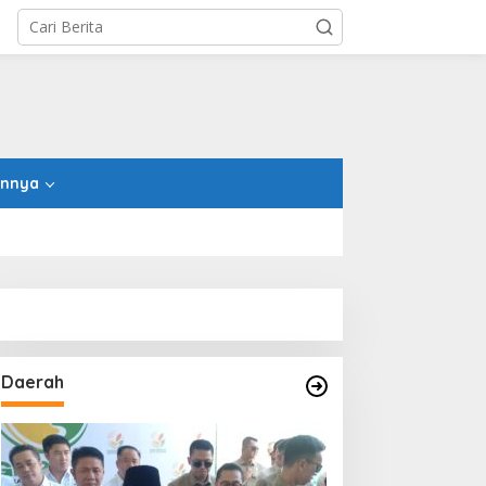
innya
Daerah