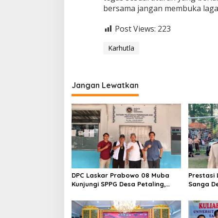
bersama jangan membuka laga 
Post Views:
223
Karhutla
Jangan Lewatkan
DPC Laskar Prabowo 08 Muba
Prestasi
Kunjungi SPPG Desa Petaling,
Sanga De
Apresiasi Program Pemenuhan
IPTU Jo
Gizi
Kasus P