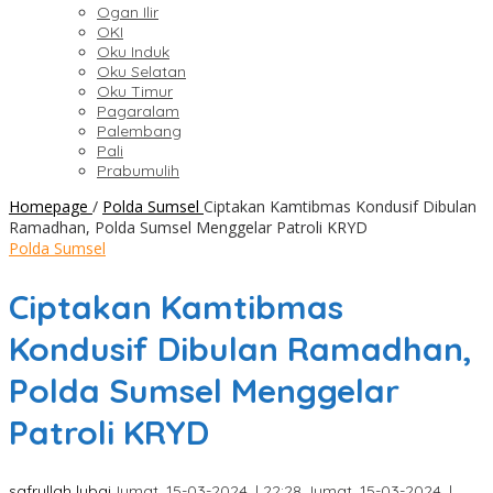
Ogan Ilir
OKI
Oku Induk
Oku Selatan
Oku Timur
Pagaralam
Palembang
Pali
Prabumulih
Homepage
/
Polda Sumsel
Ciptakan Kamtibmas Kondusif Dibulan
Ramadhan, Polda Sumsel Menggelar Patroli KRYD
Polda Sumsel
Ciptakan Kamtibmas
Kondusif Dibulan Ramadhan,
Polda Sumsel Menggelar
Patroli KRYD
safrullah lubai
Jumat, 15-03-2024, | 22:28,
Jumat, 15-03-2024, |