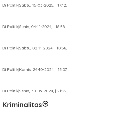
2025
Di Politik
|
Sabtu, 15-03-2025, | 17:12,
Anggota Koalisi Ojol Palembang Menggelar Deklarasi Pilkada
Damai 2024
Di Politik
|
Senin, 04-11-2024, | 18:58,
Tim Relawan SBB Prabumulih Dikukuhkan Calon Gubernur
Sumsel H. Mawardi Yahya
Di Politik
|
Sabtu, 02-11-2024, | 10:58,
Calon Bupati Dua Periode Joncik Muhammad: Kemenangan
Besar Matahati di Empat Lawang Capai 70 Persen
Di Politik
|
Kamis, 24-10-2024, | 13:07,
Fokus Infrastruktur dan Pelayanan Publik, Feby Anggi Siap
Berjuang di DPRD Palembang
Di Politik
|
Senin, 30-09-2024, | 21:29,
Kriminalitas
Terkait Kandasnya IRT ke Tanah Suci, Ini Penjelasan Pihat PT