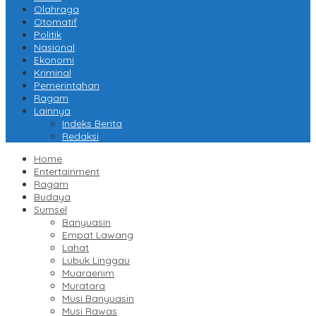
Olahraga
Otomatif
Politik
Nasional
Ekonomi
Kriminal
Pemerintahan
Ragam
Lainnya
Indeks Berita
Redaksi
Home
Entertainment
Ragam
Budaya
Sumsel
Banyuasin
Empat Lawang
Lahat
Lubuk Linggau
Muaraenim
Muratara
Musi Banyuasin
Musi Rawas