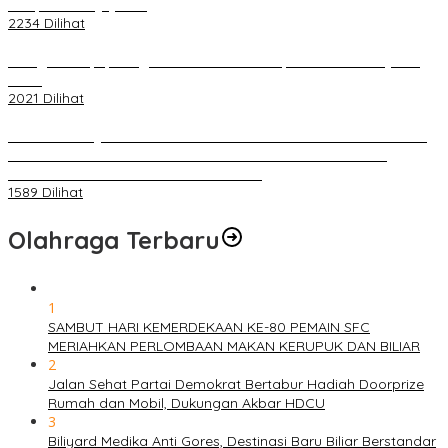
Selapan Tour Jayanto
2234 Dilihat
Diduga Menipu, Warga Rusun Blok 34 Dilaporkan Korbannya ke
Polisi
2021 Dilihat
BELUM 1X24 JAM 2 PELAKU PEMBUNUHAN DIKOLAM RETENSI
BELAKANG DPRD KOTA PALEMBANG TELAH DIRINGKUS
ANGGOTA POLSEK SU 1 PALEMBANG.
1589 Dilihat
Olahraga Terbaru
1
SAMBUT HARI KEMERDEKAAN KE-80 PEMAIN SFC
MERIAHKAN PERLOMBAAN MAKAN KERUPUK DAN BILIAR
2
Jalan Sehat Partai Demokrat Bertabur Hadiah Doorprize
Rumah dan Mobil, Dukungan Akbar HDCU
3
Biliyard Medika Anti Gores, Destinasi Baru Biliar Berstandar