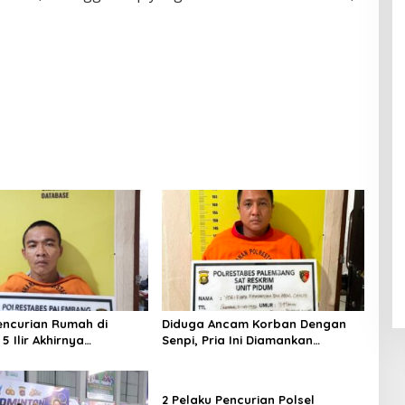
encurian Rumah di
Diduga Ancam Korban Dengan
 Ilir Akhirnya
Senpi, Pria Ini Diamankan
ap
Anggota Satreskrim Polrestabes
Palembang
2 Pelaku Pencurian Polsel