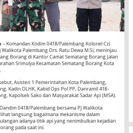
m
– Komandan Kodim 0418/Palembang Kolonel Czi
j Walikota Palembang Drs. Ratu Dewa M.Si, meninjau
ang Borang di Kantor Camat Sematang Borang Jalan
urahan Srimulya Kecamatan Sematang Borang Kota
.
rsebut, Asisten 1 Pemerintahan Kota Palembang,
g, Kadin DLHK, Kabid Ops Pol PP, Danramil 418-
g, Kapolsek Sako dan Masyarakat Sadar Api (MSA).
 Dandim 0418/Palembang bersama Pj Walikota
elihat langsung bagaimana mekanisme dalam
ngan adanya titik api yang nenimbulkan kejadian
orang pada saat ini.