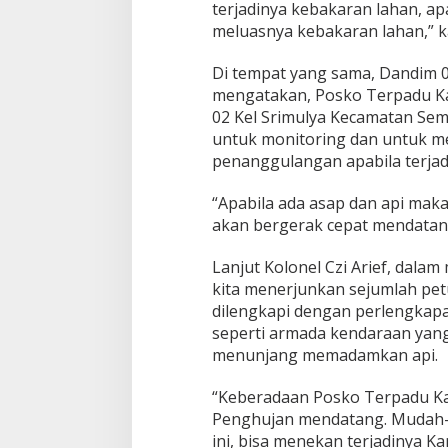
terjadinya kebakaran lahan, ap
t
a
meluasnya kebakaran lahan,” ka
n
g
Di tempat yang sama, Dandim 0
B
mengatakan, Posko Terpadu Ka
o
02 Kel Srimulya Kecamatan Se
r
a
untuk monitoring dan untuk m
n
penanggulangan apabila terja
g
“Apabila ada asap dan api mak
akan bergerak cepat mendatangi
Lanjut Kolonel Czi Arief, dala
kita menerjunkan sejumlah petu
dilengkapi dengan perlengkap
seperti armada kendaraan yang
menunjang memadamkan api.
“Keberadaan Posko Terpadu Ka
Penghujan mendatang. Mudah-
ini, bisa menekan terjadinya Kar