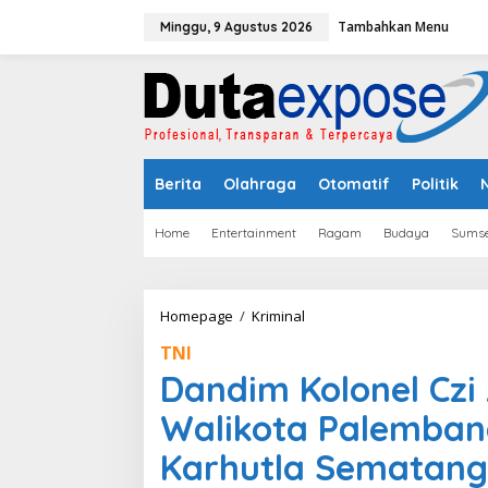
L
Tambahkan Menu
e
Minggu, 9 Agustus 2026
w
a
t
i
k
e
k
Berita
Olahraga
Otomatif
Politik
o
n
t
Home
Entertainment
Ragam
Budaya
Sumse
e
n
Homepage
/
Kriminal
D
a
TNI
n
d
Dandim Kolonel Czi
i
m
Walikota Palemban
K
o
Karhutla Sematang
l