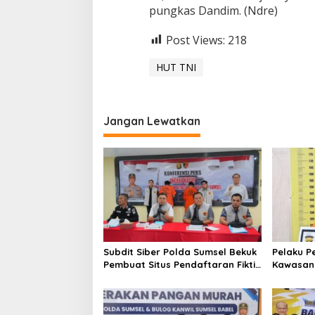
pungkas Dandim. (Ndre)
Post Views:
218
HUT TNI
Jangan Lewatkan
Subdit Siber Polda Sumsel Bekuk
Pelaku P
Pembuat Situs Pendaftaran Fiktif
Kawasan 5
Bhayangkara Run 2026
Ditangk