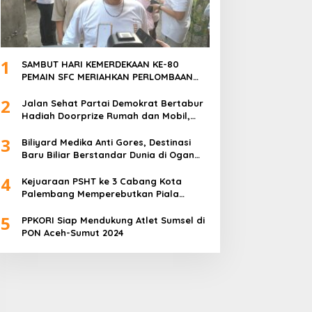
1
SAMBUT HARI KEMERDEKAAN KE-80
PEMAIN SFC MERIAHKAN PERLOMBAAN
MAKAN KERUPUK DAN BILIAR
2
Jalan Sehat Partai Demokrat Bertabur
Hadiah Doorprize Rumah dan Mobil,
Dukungan Akbar HDCU
3
Biliyard Medika Anti Gores, Destinasi
Baru Biliar Berstandar Dunia di Ogan
Ilir, Sumatra Selatan
4
Kejuaraan PSHT ke 3 Cabang Kota
Palembang Memperebutkan Piala
Walikota Palembang Resmi Ditutup
5
PPKORI Siap Mendukung Atlet Sumsel di
PON Aceh-Sumut 2024