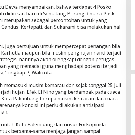
Ratu Dewa menyampaikan, bahwa terdapat 4 Posko
ah didirikan baru di Sematang Borang dimana Posko
ni merupakan sebagai percontohan untuk yang
ya Gandus, Kertapati, dan Sukarami bisa melakukan hal
DPW PAN Sumsel Segera
i, juga bertujuan untuk mempercepat penangan bila
Laksanakan Musyawarah Wilayah
2025
ik Karhutla maupun bila musim penghujan nanti terjadi
Di Politik
|
Sabtu, 15-03-2025, | 17:12,
i strategis, nantinya akan dilengkapi dengan petugas
pan yang memadai guna menghadapi potensi terjadi
,” ungkap Pj Walikota.
ah memasuki musim kemarau dan sejak tanggal 25 Juli
rjadi hujan. Efek El Nino yang berdampak pada cuaca
a Kota Palembang berupa musim kemarau dan cuaca
renanya kondisi ini perlu dilakukan antisipasi
han.
merintah Kota Palembang dan unsur Forkopimda
untuk bersama-sama menjaga jangan sampai