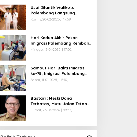
Usai Dilantik Walikota
Palembang Langsung
Mengikuti Retreat di
Kamis, 20-02-2025, | 17:58,
Magelang
Hari Kedua Akhir Pekan
Imigrasi Palembang Kembali
Dilayani
Minggu, 12-01-2025, | 17:00,
Sambut Hari Bakti Imigrasi
ke-75, Imigrasi Palembang
Buka Paspor Simpatik Akhir
Sabtu, 11-01-2025, | 18:10,
Pekan
Bastari : Meski Dana
Terbatas, Mutu Jalan Tetap
Diprioritaskan !
Jumat, 26-07-2024, | 09:53,
Anggota Koalisi Ojol Palembang
Menggelar Deklarasi Pilkada
Damai 2024
Di Politik
|
Senin, 04-11-2024, | 18:58,