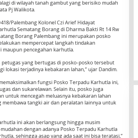
alagi di wilayah tanah gambut yang berisiko mudah
ta Pj Walikota.
418/Palembang Kolonel Czi Arief Hidayat
rhutla Sematang Borang di Dharma Bakti Rt 14 Rw
matang Borang Palembang ini merupakan posko
elakukan mempercepat langkah tindakan
di maupun pencegahan karhutla.
a petugas yang bertugas di posko-posko tersebut
 lokasi terjadinya kebakaran lahan,” ujar Dandim.
m memaksimalkan fungsi Posko Terpadu Karhutla ini,
gas dan sukarelawan. Selain itu, posko juga
an untuk mencegah meluasnya kebakaran lahan
 membawa tangki air dan peralatan lainnya untuk
rhutla ini akan berlangsung hingga musim
mudahan dengan adanya Posko Terpadu Karhutla
hutla, sehingga asap yang ada saat ini bisa teratasi,”