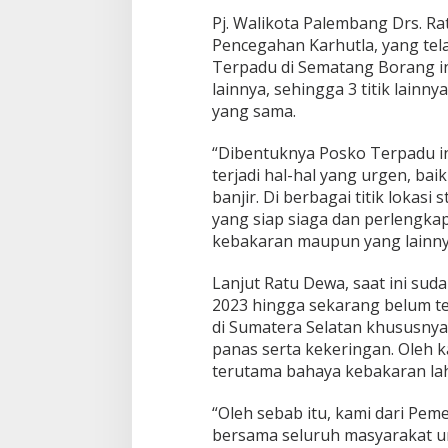
u
Pj. Walikota Palembang Drs. 
P
Pencegahan Karhutla, yang tel
o
s
Terpadu di Sematang Borang i
k
lainnya, sehingga 3 titik lainn
o
yang sama.
T
e
“Dibentuknya Posko Terpadu in
r
p
terjadi hal-hal yang urgen, ba
a
banjir. Di berbagai titik lokas
d
yang siap siaga dan perlengka
u
kebakaran maupun yang lainnya
K
a
r
Lanjut Ratu Dewa, saat ini sud
h
2023 hingga sekarang belum te
u
di Sumatera Selatan khususny
t
panas serta kekeringan. Oleh ka
l
a
terutama bahaya kebakaran la
S
e
“Oleh sebab itu, kami dari Pe
m
bersama seluruh masyarakat 
a