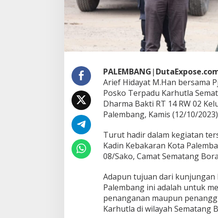
a
P
j
W
a
l
i
k
PALEMBANG
|
DutaExpose.co
o
Arief Hidayat M.Han bersama P
t
a
Posko Terpadu Karhutla Semat
P
Dharma Bakti RT 14 RW 02 Kel
a
Palembang, Kamis (12/10/2023)
l
e
Turut hadir dalam kegiatan te
m
b
Kadin Kebakaran Kota Palemban
a
08/Sako, Camat Sematang Boran
n
g
Adapun tujuan dari kunjungan
T
Palembang ini adalah untuk m
i
n
penanganan maupun penanggula
j
Karhutla di wilayah Sematang B
a