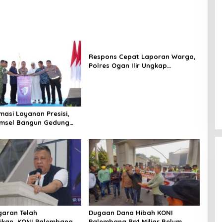
Respons Cepat Laporan Warga,
Polres Ogan Ilir Ungkap
Peredaran Sabu di Pemulutan
Selatan
masi Layanan Presisi,
umsel Bangun Gedung
ndar Baru Bebas Pungli
garan Telah
Dugaan Dana Hibah KONI
ikan, KONI Palembang
Palembang Rp1 Miliar Belum