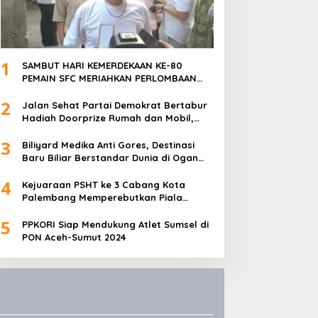
1
SAMBUT HARI KEMERDEKAAN KE-80
PEMAIN SFC MERIAHKAN PERLOMBAAN
MAKAN KERUPUK DAN BILIAR
2
Jalan Sehat Partai Demokrat Bertabur
Hadiah Doorprize Rumah dan Mobil,
Dukungan Akbar HDCU
3
Biliyard Medika Anti Gores, Destinasi
Baru Biliar Berstandar Dunia di Ogan
Ilir, Sumatra Selatan
4
Kejuaraan PSHT ke 3 Cabang Kota
Palembang Memperebutkan Piala
Walikota Palembang Resmi Ditutup
5
PPKORI Siap Mendukung Atlet Sumsel di
PON Aceh-Sumut 2024