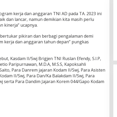
gram kerja dan anggaran TNI AD pada TA. 2023 ini
ik dan lancar, namun demikian kita masih perlu
n kinerja” ucapnya.
DPW PAN Sumsel Segera
g bertukar pikiran dan berbagi pengalaman demi
Laksanakan Musyawarah Wilayah
m kerja dan anggaran tahun depan” pungkas
2025
Di Politik
|
Sabtu, 15-03-2025, | 17:12,
but, Kasdam II/Swj Brigjen TNI Ruslan Efendy, S.I.P,
Setio Paripurnawan, M.D.A, M.S.S, Kapoksahli
ito, Para Danrem jajaran Kodam II/Swj, Para Asisten
Kodam II/Swj, Para Dan/Ka Balakdam II/Swj, Para
j serta Para Dandim Jajaran Korem 044/Gapo Kodam