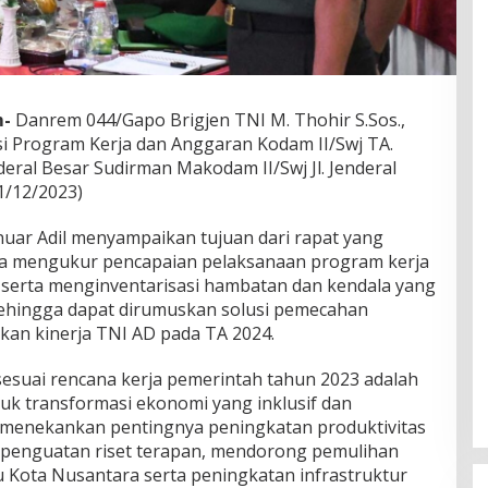
m-
Danrem 044/Gapo Brigjen TNI M. Thohir S.Sos.,
si Program Kerja dan Anggaran Kodam II/Swj TA.
eral Besar Sudirman Makodam II/Swj Jl. Jenderal
1/12/2023)
uar Adil menyampaikan tujuan dari rapat yang
erta mengukur pencapaian pelaksanaan program kerja
 serta menginventarisasi hambatan dan kendala yang
 sehingga dapat dirumuskan solusi pemecahan
an kinerja TNI AD pada TA 2024.
suai rencana kerja pemerintah tahun 2023 adalah
uk transformasi ekonomi yang inklusif dan
 menekankan pentingnya peningkatan produktivitas
dan penguatan riset terapan, mendorong pemulihan
Kota Nusantara serta peningkatan infrastruktur