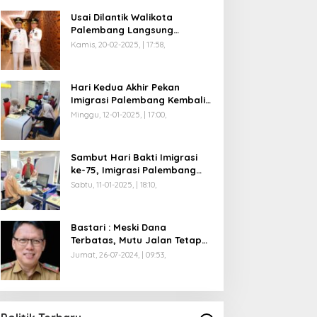
Usai Dilantik Walikota
Palembang Langsung
Mengikuti Retreat di
Kamis, 20-02-2025, | 17:58,
Magelang
Hari Kedua Akhir Pekan
Imigrasi Palembang Kembali
Dilayani
Minggu, 12-01-2025, | 17:00,
Sambut Hari Bakti Imigrasi
ke-75, Imigrasi Palembang
Buka Paspor Simpatik Akhir
Sabtu, 11-01-2025, | 18:10,
Pekan
Bastari : Meski Dana
Terbatas, Mutu Jalan Tetap
Diprioritaskan !
Jumat, 26-07-2024, | 09:53,