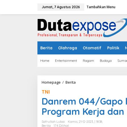
L
Tambahkan Menu
e
Jumat, 7 Agustus 2026
w
a
t
i
k
e
k
Berita
Olahraga
Otomatif
Politik
o
n
t
Home
Entertainment
Ragam
Budaya
Sumse
e
n
Homepage
/
Berita
D
a
TNI
n
r
Danrem 044/Gapo h
e
m
Program Kerja dan
0
4
Safrullah Lubai
Kamis, 21-12-2023, | 18:38,
4
Berita
174 Dilihat