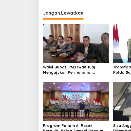
Jangan Lewatkan
Wakil Bupati PALI Iwan Tuaji
Transfor
Mengajukan Permohonan
Polda S
Praperadilan !
BPKB Sta
Program Paham AI Resmi
Sisa Ang
Bergulir, Polda Sumsel Bangun
Dikembal