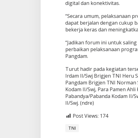
a
digital dan konektivitas.
m
I
“Secara umum, pelaksanaan pro
I
dapat berjalan dengan cukup ba
/
bekerja keras dan meningkatka
S
w
j
“Jadikan forum ini untuk salin
perbaikan pelaksanaan progra
Pangdam.
Turut hadir pada kegiatan terse
Irdam II/Swj Brigjen TNI Heru 
Pangdam Brigjen TNI Norman Sa
Kodam II/Swj, Para Pamen Ahli 
Pabandya/Pabanda Kodam II/Sw
II/Swj. (ndre)
Post Views:
174
TNI