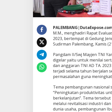
r
o
g
r
a
m
PALEMBANG
|
DutaExpose.co
K
M.M., menghadiri Rapat Evalua
e
r
2023, bertempat di Gedung Jend
j
Sudirman Palembang, Kamis (2
a
d
Pangdam II/Swj Mayjen TNI Yan
a
digelar yaitu untuk menilai s
n
A
dan anggaran TNI AD TA. 2023
n
terjadi selama tahun berjalan
g
permasalahan guna meningkatk
g
a
Tema pembangunan nasional se
r
a
“Peningkatan produktivitas unt
n
berkelanjutan”. Tema tersebut
K
melalui revitalisasi industri 
o
dunia usaha, pembangunan Ibu 
d