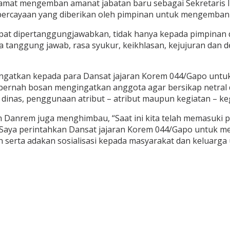
amat mengemban amanat jabatan baru sebagai Sekretaris It
 kepercayaan yang diberikan oleh pimpinan untuk mengemba
at dipertanggungjawabkan, tidak hanya kepada pimpinan d
tanggung jawab, rasa syukur, keikhlasan, kejujuran dan de
gatkan kepada para Dansat jajaran Korem 044/Gapo untuk 
n pernah bosan mengingatkan anggota agar bersikap netral 
 dinas, penggunaan atribut – atribut maupun kegiatan – keg
 Danrem juga menghimbau, “Saat ini kita telah memasuki 
Saya perintahkan Dansat jajaran Korem 044/Gapo untuk m
 serta adakan sosialisasi kepada masyarakat dan keluarga