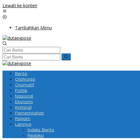
Lewati ke konten
Tambahkan Menu
Berita
Olahraga
Otomatif
Politik
Nasional
Ekonomi
Kriminal
Pemerintahan
Ragam
Lainnya
Indeks Berita
Redaksi