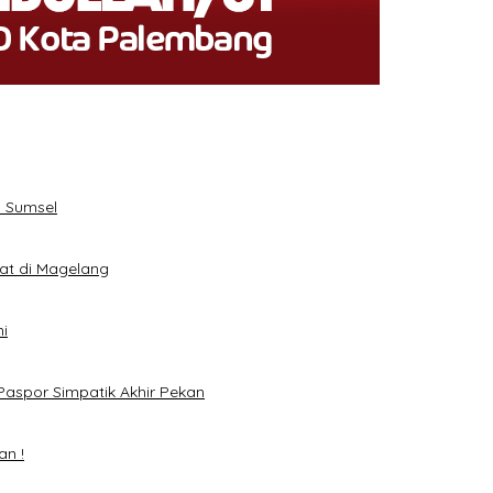
 Sumsel
eat di Magelang
i
Paspor Simpatik Akhir Pekan
an !