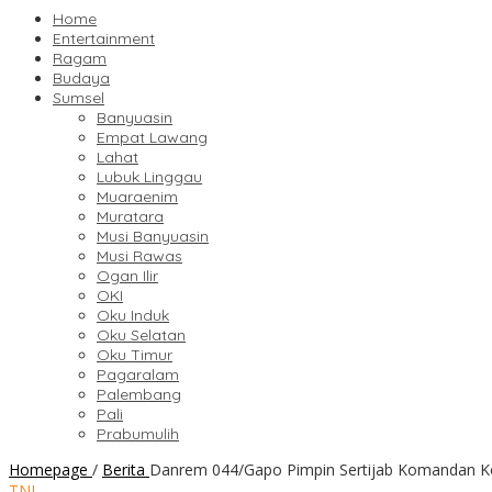
Home
Entertainment
Ragam
Budaya
Sumsel
Banyuasin
Empat Lawang
Lahat
Lubuk Linggau
Muaraenim
Muratara
Musi Banyuasin
Musi Rawas
Ogan Ilir
OKI
Oku Induk
Oku Selatan
Oku Timur
Pagaralam
Palembang
Pali
Prabumulih
Homepage
/
Berita
Danrem 044/Gapo Pimpin Sertijab Komandan 
TNI