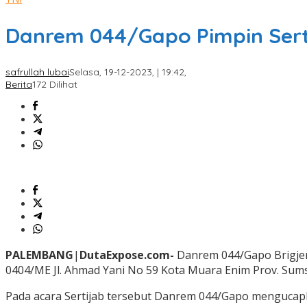
Danrem 044/Gapo Pimpin Ser
safrullah lubai
Selasa, 19-12-2023, | 19:42,
Berita
172 Dilihat
PALEMBANG
|
DutaExpose.com-
Danrem 044/Gapo Brigjen
0404/ME Jl. Ahmad Yani No 59 Kota Muara Enim Prov. Sumse
Pada acara Sertijab tersebut Danrem 044/Gapo mengucapkan