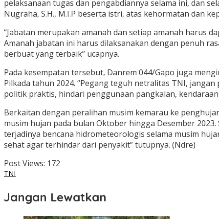
pelaksanaan tugas dan pengabdiannya selama ini, dan sel
Nugraha, S.H., M.I.P beserta istri, atas kehormatan dan
“Jabatan merupakan amanah dan setiap amanah harus dap
Amanah jabatan ini harus dilaksanakan dengan penuh rasa 
berbuat yang terbaik” ucapnya.
Pada kesempatan tersebut, Danrem 044/Gapo juga mengin
Pilkada tahun 2024. “Pegang teguh netralitas TNI, janga
politik praktis, hindari penggunaan pangkalan, kendaraan
Berkaitan dengan peralihan musim kemarau ke penghujan
musim hujan pada bulan Oktober hingga Desember 2023. 
terjadinya bencana hidrometeorologis selama musim hujan
sehat agar terhindar dari penyakit” tutupnya. (Ndre)
Post Views:
172
TNI
Jangan Lewatkan