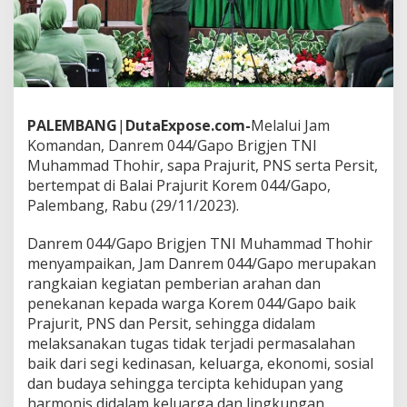
a
P
r
a
j
u
r
i
PALEMBANG
|
DutaExpose.com-
Melalui Jam
t
Komandan, Danrem 044/Gapo Brigjen TNI
,
Muhammad Thohir, sapa Prajurit, PNS serta Persit,
P
bertempat di Balai Prajurit Korem 044/Gapo,
N
S
Palembang, Rabu (29/11/2023).
S
e
Danrem 044/Gapo Brigjen TNI Muhammad Thohir
r
menyampaikan, Jam Danrem 044/Gapo merupakan
t
rangkaian kegiatan pemberian arahan dan
a
P
penekanan kepada warga Korem 044/Gapo baik
e
Prajurit, PNS dan Persit, sehingga didalam
r
melaksanakan tugas tidak terjadi permasalahan
s
baik dari segi kedinasan, keluarga, ekonomi, sosial
i
t
dan budaya sehingga tercipta kehidupan yang
harmonis didalam keluarga dan lingkungan