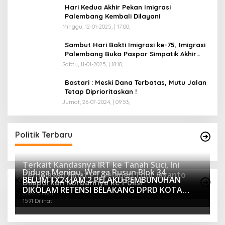
Hari Kedua Akhir Pekan Imigrasi
Palembang Kembali Dilayani
Minggu, 12-01-2025, | 17:00,
Sambut Hari Bakti Imigrasi ke-75, Imigrasi
Palembang Buka Paspor Simpatik Akhir
Pekan
Sabtu, 11-01-2025, | 18:10,
Bastari : Meski Dana Terbatas, Mutu Jalan
Tetap Diprioritaskan !
Jumat, 26-07-2024, | 09:53,
Politik Terbaru
Terkait Kandasnya IRT ke Tanah Suci, Ini
Diduga Menipu, Warga Rusun Blok 34
Penjelasan Pihat PT Selapan Tour Jayanto
BELUM 1X24 JAM 2 PELAKU PEMBUNUHAN
Kriminalitas
Dilaporkan Korbannya ke Polisi
2234 Dilihat
DIKOLAM RETENSI BELAKANG DPRD KOTA
2024 Dilihat
PALEMBANG TELAH DIRINGKUS ANGGOTA
1591 Dilihat
POLSEK SU 1 PALEMBANG.