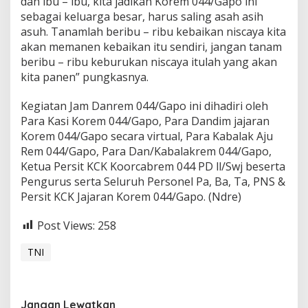
dan ibu – ibu, kita jadikan Korem 044/Gapo ini
sebagai keluarga besar, harus saling asah asih
asuh. Tanamlah beribu – ribu kebaikan niscaya kita
akan memanen kebaikan itu sendiri, jangan tanam
beribu – ribu keburukan niscaya itulah yang akan
kita panen” pungkasnya.
Kegiatan Jam Danrem 044/Gapo ini dihadiri oleh
Para Kasi Korem 044/Gapo, Para Dandim jajaran
Korem 044/Gapo secara virtual, Para Kabalak Aju
Rem 044/Gapo, Para Dan/Kabalakrem 044/Gapo,
Ketua Persit KCK Koorcabrem 044 PD ll/Swj beserta
Pengurus serta Seluruh Personel Pa, Ba, Ta, PNS &
Persit KCK Jajaran Korem 044/Gapo. (Ndre)
Post Views:
258
TNI
Jangan Lewatkan