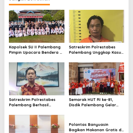
Kapolsek SU II Palembang
Satreskrim Polrestabes
Pimpin Upacara Bendera di
Palembang Unggkap Kasus
SMP Patra Mandiri
Curat
Satreskrim Polrestabes
Semarak HUT RI ke-81,
Palembang Berhasil
Disdik Palembang Gelar
Ungkap Kasus Pengelapan
Aneka Perlombaan, Perkuat
Dalam Jabatan ! !
Kebersamaan Guru dan
Sekolah
Polantas Banyuasin
Bagikan Makanan Gratis di