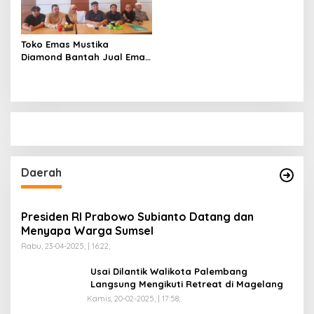
Tengah Macet, Luruskan
Video Viral di Jalintim
Palembang-Betung
Toko Emas Mustika
Diamond Bantah Jual Emas
Palsu, Siap Buktikan Lewat
Jalur Hukum
Daerah
Presiden RI Prabowo Subianto Datang dan
Menyapa Warga Sumsel
Rabu, 23-04-2025, | 16:22,
Usai Dilantik Walikota Palembang
Langsung Mengikuti Retreat di Magelang
Kamis, 20-02-2025, | 17:58,