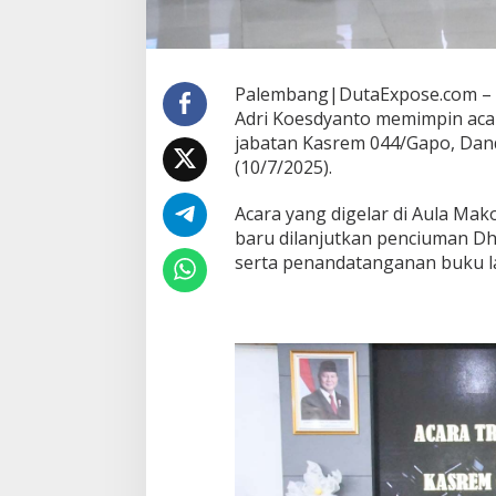
m
a
n
g
a
Palembang|DutaExpose.com –
t
Adri Koesdyanto memimpin acar
D
jabatan Kasrem 044/Gapo, Dan
a
(10/7/2025).
n
K
r
Acara yang digelar di Aula Mak
e
baru dilanjutkan penciuman D
a
serta penandatanganan buku la
t
i
v
i
t
a
s