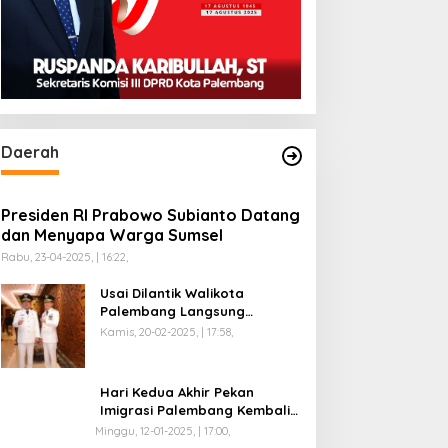
Daerah
Presiden RI Prabowo Subianto Datang
dan Menyapa Warga Sumsel
Rabu, 23-04-2025, | 16:22,
Usai Dilantik Walikota
Palembang Langsung
Mengikuti Retreat di
Kamis, 20-02-2025, | 17:58,
Magelang
Hari Kedua Akhir Pekan
Imigrasi Palembang Kembali
Dilayani
Minggu, 12-01-2025, | 17:00,