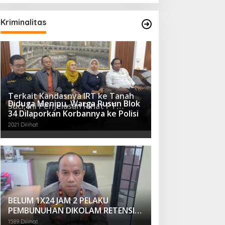
Kriminalitas
Terkait Kandasnya IRT ke Tanah
Diduga Menipu, Warga Rusun Blok
Suci, Ini Penjelasan Pihat PT
34 Dilaporkan Korbannya ke Polisi
Selapan Tour Jayanto
2234 Dilihat
2021 Dilihat
BELUM 1X24 JAM 2 PELAKU
PEMBUNUHAN DIKOLAM RETENSI
BELAKANG DPRD KOTA
1589 Dilihat