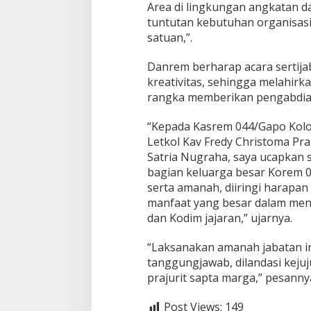
Area di lingkungan angkatan d
tuntutan kebutuhan organisas
satuan,”.
Danrem berharap acara sertij
kreativitas, sehingga melahirk
rangka memberikan pengabdian
“Kepada Kasrem 044/Gapo Kolo
Letkol Kav Fredy Christoma Pr
Satria Nugraha, saya ucapkan 
bagian keluarga besar Korem 
serta amanah, diiringi harapa
manfaat yang besar dalam men
dan Kodim jajaran,” ujarnya.
“Laksanakan amanah jabatan in
tanggungjawab, dilandasi kejuju
prajurit sapta marga,” pesannya
Post Views:
149