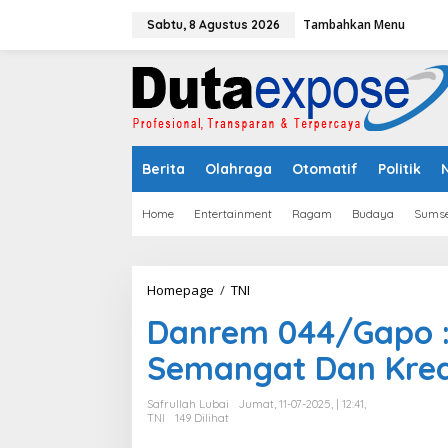
L
Tambahkan Menu
e
Sabtu, 8 Agustus 2026
w
a
t
i
k
e
k
Berita
Olahraga
Otomatif
Politik
o
n
t
Home
Entertainment
Ragam
Budaya
Sumse
e
n
Homepage
/
TNI
D
a
Danrem 044/Gapo :
n
r
Semangat Dan Krea
e
m
0
Safrullah Lubai
Jumat, 11-07-2025, | 12:41,
4
TNI
149 Dilihat
4