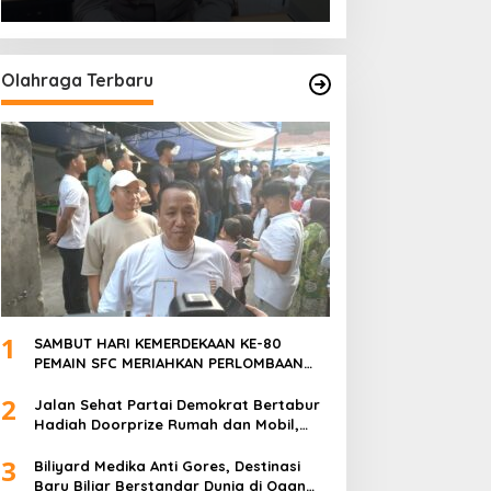
PALEMBANG TELAH DIRINGKUS
ANGGOTA POLSEK SU 1
PALEMBANG.
Olahraga Terbaru
1
SAMBUT HARI KEMERDEKAAN KE-80
PEMAIN SFC MERIAHKAN PERLOMBAAN
MAKAN KERUPUK DAN BILIAR
2
Jalan Sehat Partai Demokrat Bertabur
Hadiah Doorprize Rumah dan Mobil,
Dukungan Akbar HDCU
3
Biliyard Medika Anti Gores, Destinasi
Baru Biliar Berstandar Dunia di Ogan