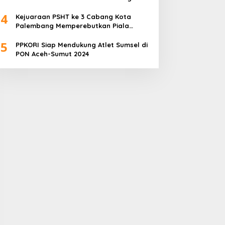
Ilir, Sumatra Selatan
4
Kejuaraan PSHT ke 3 Cabang Kota
Palembang Memperebutkan Piala
Walikota Palembang Resmi Ditutup
5
PPKORI Siap Mendukung Atlet Sumsel di
PON Aceh-Sumut 2024