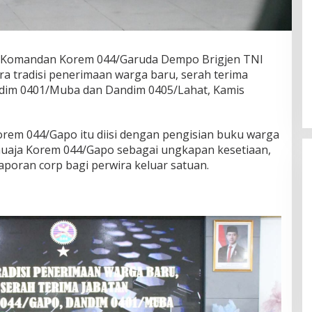
 Komandan Korem 044/Garuda Dempo Brigjen TNI
a tradisi penerimaan warga baru, serah terima
dim 0401/Muba dan Dandim 0405/Lahat, Kamis
orem 044/Gapo itu diisi dengan pengisian buku warga
huaja Korem 044/Gapo sebagai ungkapan kesetiaan,
poran corp bagi perwira keluar satuan.
DPW PAN Sumsel Segera
Laksanakan Musyawarah Wilayah
2025
Di Politik
|
Sabtu, 15-03-2025, | 17:12,