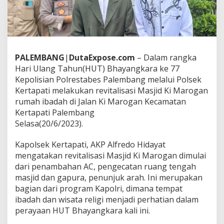
e
-
7
7
,
P
o
PALEMBANG
|
DutaExpose.com
– Dalam rangka
l
Hari Ulang Tahun(HUT) Bhayangkara ke 77
d
Kepolisian Polrestabes Palembang melalui Polsek
a
Kertapati melakukan revitalisasi Masjid Ki Marogan
S
rumah ibadah di Jalan Ki Marogan Kecamatan
u
m
Kertapati Palembang
s
Selasa(20/6/2023).
e
l
Kapolsek Kertapati, AKP Alfredo Hidayat
M
mengatakan revitalisasi Masjid Ki Marogan dimulai
e
r
dari penambahan AC, pengecatan ruang tengah
e
masjid dan gapura, penunjuk arah. Ini merupakan
v
bagian dari program Kapolri, dimana tempat
i
ibadah dan wisata religi menjadi perhatian dalam
t
a
perayaan HUT Bhayangkara kali ini.
l