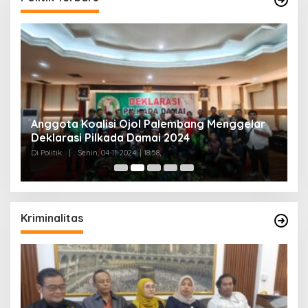
Anggota Koalisi Ojol Palembang Menggelar
T
Deklarasi Pilkada Damai 2024
C
Di Politik
|
Senin, 04-11-2024, | 18:58,
Di 
Kriminalitas