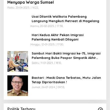
Menyapa Warga Sumsel
Rabu, 23-04-2025, | 16:22,
Usai Dilantik Walikota Palembang
Langsung Mengikuti Retreat di Magelang
Kamis, 20-02-2025, | 17:58,
Hari Kedua Akhir Pekan Imigrasi
Palembang Kembali Dilayani
Minggu, 12-01-2025, | 17:00,
Sambut Hari Bakti Imigrasi ke-75, Imigrasi
Palembang Buka Paspor Simpatik Akhir
Pekan
Sabtu, 11-01-2025, | 18:10,
Bastari : Meski Dana Terbatas, Mutu Jalan
Tetap Diprioritaskan !
Jumat, 26-07-2024, | 09:53,
Politik Terbaru