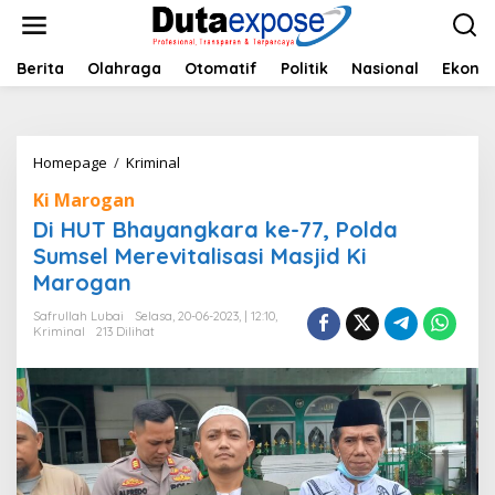
L
e
w
a
Berita
Olahraga
Otomatif
Politik
Nasional
Ekono
t
i
k
e
Homepage
/
Kriminal
D
k
i
o
Ki Marogan
H
n
U
Di HUT Bhayangkara ke-77, Polda
t
T
e
Sumsel Merevitalisasi Masjid Ki
B
n
Marogan
h
a
Safrullah Lubai
Selasa, 20-06-2023, | 12:10,
y
Kriminal
213 Dilihat
a
n
g
k
a
r
a
k