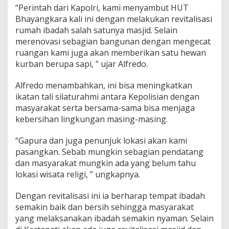
i
“Perintah dari Kapolri, kami menyambut HUT
s
Bhayangkara kali ini dengan melakukan revitalisasi
a
rumah ibadah salah satunya masjid. Selain
s
i
merenovasi sebagian bangunan dengan mengecat
M
ruangan kami juga akan memberikan satu hewan
a
kurban berupa sapi, ” ujar Alfredo.
s
j
Alfredo menambahkan, ini bisa meningkatkan
i
d
ikatan tali silaturahmi antara Kepolisian dengan
K
masyarakat serta bersama-sama bisa menjaga
i
kebersihan lingkungan masing-masing.
M
a
“Gapura dan juga penunjuk lokasi akan kami
r
o
pasangkan. Sebab mungkin sebagian pendatang
g
dan masyarakat mungkin ada yang belum tahu
a
lokasi wisata religi, ” ungkapnya.
n
Dengan revitalisasi ini ia berharap tempat ibadah
semakin baik dan bersih sehingga masyarakat
yang melaksanakan ibadah semakin nyaman. Selain