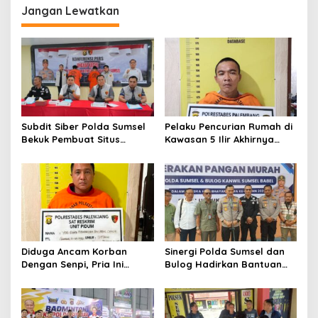
Jangan Lewatkan
Subdit Siber Polda Sumsel
Pelaku Pencurian Rumah di
Bekuk Pembuat Situs
Kawasan 5 Ilir Akhirnya
Pendaftaran Fiktif
Ditangkap
Bhayangkara Run 2026
Diduga Ancam Korban
Sinergi Polda Sumsel dan
Dengan Senpi, Pria Ini
Bulog Hadirkan Bantuan
Diamankan Anggota
Pangan bagi Ratusan
Satreskrim Polrestabes
Warga di Hari
Palembang
Bhayangkara ke-80