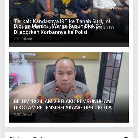
Terkait Kandasnya IRT ke Tanah Suci, Ini
Diduga Menipu, Warga Rusun Blok 34
Penjelasan Pihat PT Selapan Tour Jayanto
Dilaporkan Korbannya ke Polisi
2234 Dilihat
2021 Dilihat
BELUM 1X24 JAM 2 PELAKU PEMBUNUHAN
DIKOLAM RETENSI BELAKANG DPRD KOTA
PALEMBANG TELAH DIRINGKUS ANGGOTA
1589 Dilihat
POLSEK SU 1 PALEMBANG.