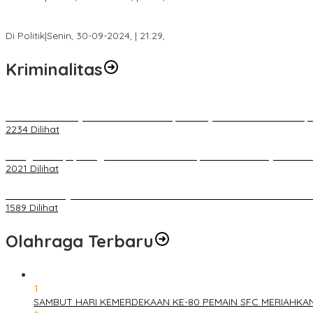
Fokus Infrastruktur dan Pelayanan Publik, Feby Anggi Siap Berj
Di Politik
|
Senin, 30-09-2024, | 21:29,
Kriminalitas
Terkait Kandasnya IRT ke Tanah Suci, Ini Penjelasan Pihat PT Selap
2234 Dilihat
Diduga Menipu, Warga Rusun Blok 34 Dilaporkan Korbannya ke Poli
2021 Dilihat
BELUM 1X24 JAM 2 PELAKU PEMBUNUHAN DIKOLAM RETENSI B
1589 Dilihat
Olahraga Terbaru
1
SAMBUT HARI KEMERDEKAAN KE-80 PEMAIN SFC MERIAHKA