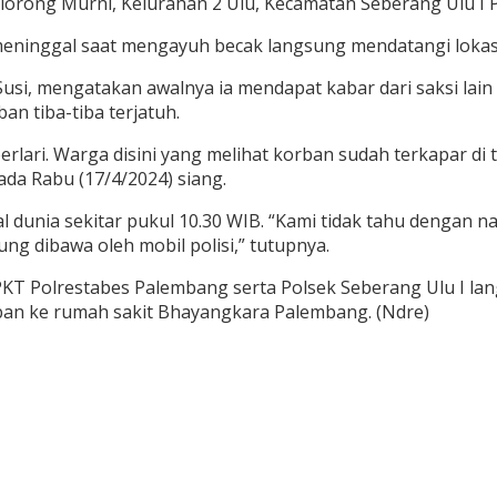
 lorong Murni, Kelurahan 2 Ulu, Kecamatan Seberang Ulu I
meninggal saat mengayuh becak langsung mendatangi lokasi
ma Susi, mengatakan awalnya ia mendapat kabar dari saksi
an tiba-tiba terjatuh.
lari. Warga disini yang melihat korban sudah terkapar di t
ada Rabu (17/4/2024) siang.
dunia sekitar pukul 10.30 WIB. “Kami tidak tahu dengan na
g dibawa oleh mobil polisi,” tutupnya.
an SPKT Polrestabes Palembang serta Polsek Seberang Ulu I 
an ke rumah sakit Bhayangkara Palembang. (Ndre)