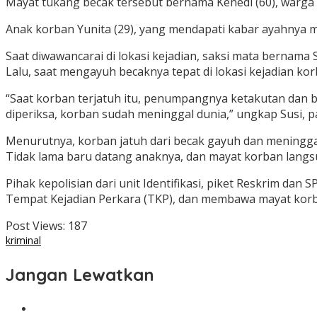
Mayat tukang becak tersebut bernama Kenedi (60), warga
Anak korban Yunita (29), yang mendapati kabar ayahnya 
Saat diwawancarai di lokasi kejadian, saksi mata berna
Lalu, saat mengayuh becaknya tepat di lokasi kejadian korb
“Saat korban terjatuh itu, penumpangnya ketakutan dan ber
diperiksa, korban sudah meninggal dunia,” ungkap Susi, p
Menurutnya, korban jatuh dari becak gayuh dan meninggal 
Tidak lama baru datang anaknya, dan mayat korban langsun
Pihak kepolisian dari unit Identifikasi, piket Reskrim d
Tempat Kejadian Perkara (TKP), dan membawa mayat korb
Post Views:
187
kriminal
Jangan Lewatkan