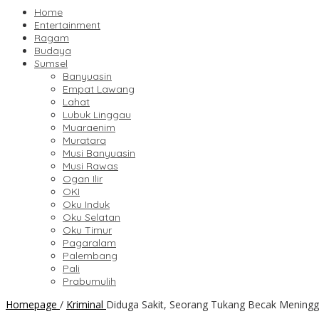
Home
Entertainment
Ragam
Budaya
Sumsel
Banyuasin
Empat Lawang
Lahat
Lubuk Linggau
Muaraenim
Muratara
Musi Banyuasin
Musi Rawas
Ogan Ilir
OKI
Oku Induk
Oku Selatan
Oku Timur
Pagaralam
Palembang
Pali
Prabumulih
Homepage
/
Kriminal
Diduga Sakit, Seorang Tukang Becak Meningg