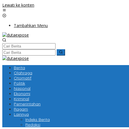
Lewati ke konten
Tambahkan Menu
Berita
Olahraga
Otomatif
Politik
Nasional
Ekonomi
Kriminal
Pemerintahan
Ragam
Lainnya
Indeks Berita
Redaksi