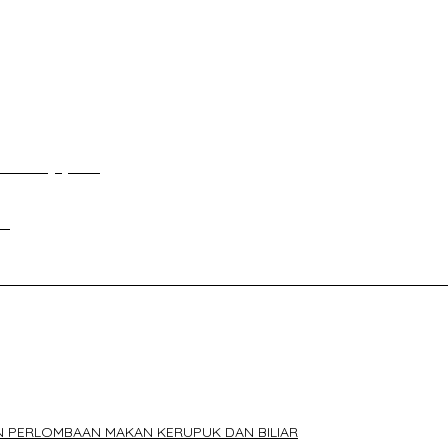
uang di DPRD Palembang
an Tour Jayanto
si
ELAKANG DPRD KOTA PALEMBANG TELAH DIRINGKUS ANGGOTA P
N PERLOMBAAN MAKAN KERUPUK DAN BILIAR