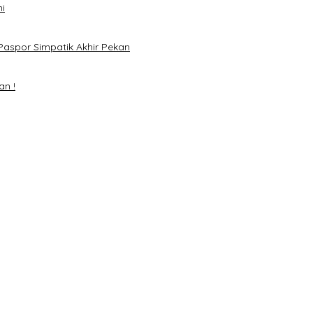
i
Paspor Simpatik Akhir Pekan
an !
mai 2024
H. Mawardi Yahya
Matahati di Empat Lawang Capai 70 Persen