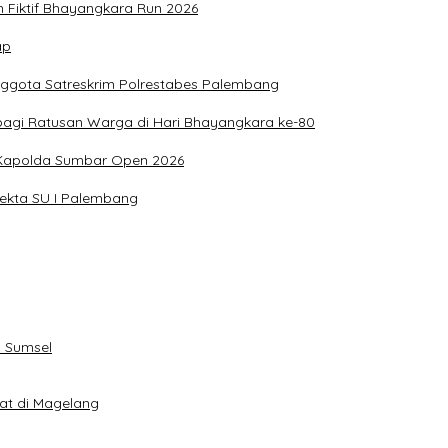
n Fiktif Bhayangkara Run 2026
ap
nggota Satreskrim Polrestabes Palembang
bagi Ratusan Warga di Hari Bhayangkara ke-80
g Kapolda Sumbar Open 2026
sekta SU I Palembang
 Sumsel
eat di Magelang