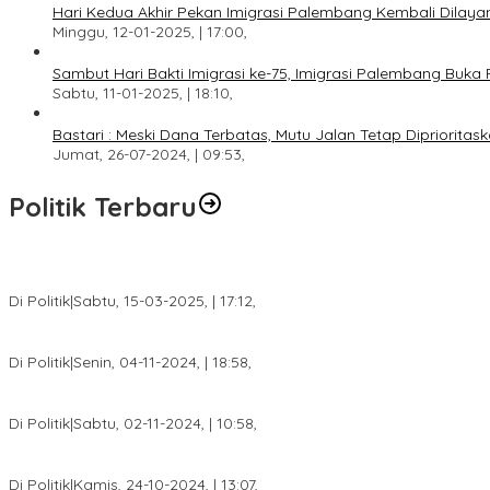
Hari Kedua Akhir Pekan Imigrasi Palembang Kembali Dilayan
Minggu, 12-01-2025, | 17:00,
Sambut Hari Bakti Imigrasi ke-75, Imigrasi Palembang Buka 
Sabtu, 11-01-2025, | 18:10,
Bastari : Meski Dana Terbatas, Mutu Jalan Tetap Diprioritask
Jumat, 26-07-2024, | 09:53,
Politik Terbaru
DPW PAN Sumsel Segera Laksanakan Musyawarah Wilayah 2025
Di Politik
|
Sabtu, 15-03-2025, | 17:12,
Anggota Koalisi Ojol Palembang Menggelar Deklarasi Pilkada Da
Di Politik
|
Senin, 04-11-2024, | 18:58,
Tim Relawan SBB Prabumulih Dikukuhkan Calon Gubernur Sumsel 
Di Politik
|
Sabtu, 02-11-2024, | 10:58,
Calon Bupati Dua Periode Joncik Muhammad: Kemenangan Besar 
Di Politik
|
Kamis, 24-10-2024, | 13:07,