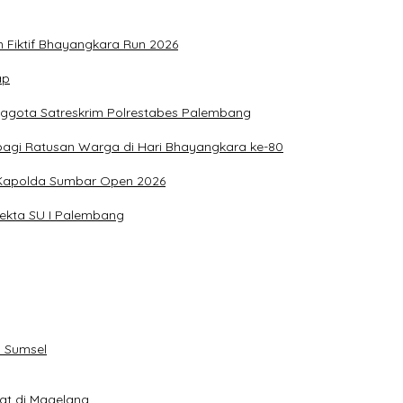
n Fiktif Bhayangkara Run 2026
ap
nggota Satreskrim Polrestabes Palembang
bagi Ratusan Warga di Hari Bhayangkara ke-80
g Kapolda Sumbar Open 2026
sekta SU I Palembang
 Sumsel
eat di Magelang