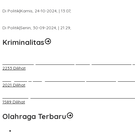
Calon Bupati Dua Periode Joncik Muhammad: Kemenangan Besar 
Di Politik
|
Kamis, 24-10-2024, | 13:07,
Fokus Infrastruktur dan Pelayanan Publik, Feby Anggi Siap Berj
Di Politik
|
Senin, 30-09-2024, | 21:29,
Kriminalitas
Terkait Kandasnya IRT ke Tanah Suci, Ini Penjelasan Pihat PT Selap
2233 Dilihat
Diduga Menipu, Warga Rusun Blok 34 Dilaporkan Korbannya ke Poli
2021 Dilihat
BELUM 1X24 JAM 2 PELAKU PEMBUNUHAN DIKOLAM RETENSI B
1589 Dilihat
Olahraga Terbaru