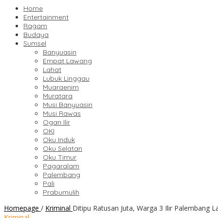
Home
Entertainment
Ragam
Budaya
Sumsel
Banyuasin
Empat Lawang
Lahat
Lubuk Linggau
Muaraenim
Muratara
Musi Banyuasin
Musi Rawas
Ogan Ilir
OKI
Oku Induk
Oku Selatan
Oku Timur
Pagaralam
Palembang
Pali
Prabumulih
Homepage
/
Kriminal
Ditipu Ratusan Juta, Warga 3 Ilir Palembang La
Kriminal