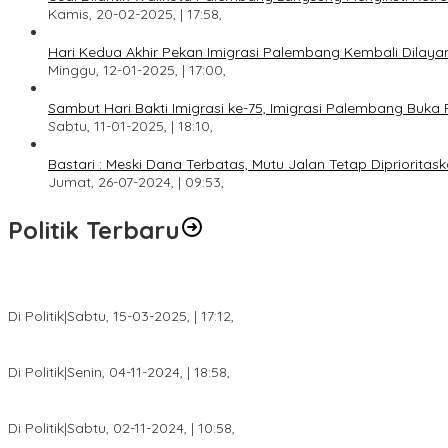
Kamis, 20-02-2025, | 17:58,
Hari Kedua Akhir Pekan Imigrasi Palembang Kembali Dilayan
Minggu, 12-01-2025, | 17:00,
Sambut Hari Bakti Imigrasi ke-75, Imigrasi Palembang Buka 
Sabtu, 11-01-2025, | 18:10,
Bastari : Meski Dana Terbatas, Mutu Jalan Tetap Diprioritask
Jumat, 26-07-2024, | 09:53,
Politik Terbaru
DPW PAN Sumsel Segera Laksanakan Musyawarah Wilayah 2025
Di Politik
|
Sabtu, 15-03-2025, | 17:12,
Anggota Koalisi Ojol Palembang Menggelar Deklarasi Pilkada Da
Di Politik
|
Senin, 04-11-2024, | 18:58,
Tim Relawan SBB Prabumulih Dikukuhkan Calon Gubernur Sumsel 
Di Politik
|
Sabtu, 02-11-2024, | 10:58,