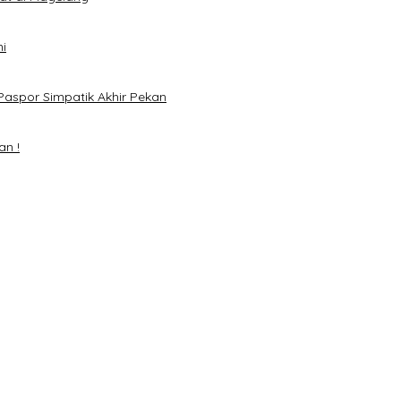
i
Paspor Simpatik Akhir Pekan
an !
mai 2024
H. Mawardi Yahya