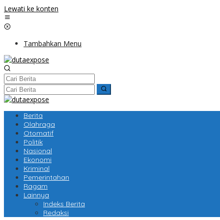
Lewati ke konten
Tambahkan Menu
Berita
Olahraga
Otomatif
Politik
Nasional
Ekonomi
Kriminal
Pemerintahan
Ragam
Lainnya
Indeks Berita
Redaksi