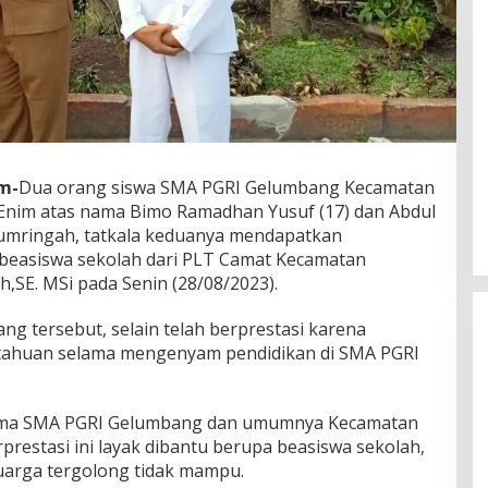
DPW PAN Sumsel Segera
m-
Dua orang siswa SMA PGRI Gelumbang Kecamatan
Laksanakan Musyawarah Wilayah
nim atas nama Bimo Ramadhan Yusuf (17) dan Abdul
2025
Di Politik
|
Sabtu, 15-03-2025, | 17:12,
sumringah, tatkala keduanya mendapatkan
easiswa sekolah dari PLT Camat Kecamatan
SE. MSi pada Senin (28/08/2023).
g tersebut, selain telah berprestasi karena
etahuan selama mengenyam pendidikan di SMA PGRI
ama SMA PGRI Gelumbang dan umumnya Kecamatan
prestasi ini layak dibantu berupa beasiswa sekolah,
uarga tergolong tidak mampu.