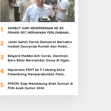
1
SAMBUT HARI KEMERDEKAAN KE-80
PEMAIN SFC MERIAHKAN PERLOMBAAN
MAKAN KERUPUK DAN BILIAR
2
Jalan Sehat Partai Demokrat Bertabur
Hadiah Doorprize Rumah dan Mobil,
Dukungan Akbar HDCU
3
Biliyard Medika Anti Gores, Destinasi
Baru Biliar Berstandar Dunia di Ogan
Ilir, Sumatra Selatan
4
Kejuaraan PSHT ke 3 Cabang Kota
Palembang Memperebutkan Piala
Walikota Palembang Resmi Ditutup
5
PPKORI Siap Mendukung Atlet Sumsel di
PON Aceh-Sumut 2024