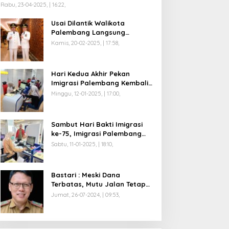
Rabu, 23-04-2025, | 16:22,
Usai Dilantik Walikota
Palembang Langsung
Mengikuti Retreat di
Kamis, 20-02-2025, | 17:58,
Magelang
Hari Kedua Akhir Pekan
Imigrasi Palembang Kembali
Dilayani
Minggu, 12-01-2025, | 17:00,
Sambut Hari Bakti Imigrasi
ke-75, Imigrasi Palembang
Buka Paspor Simpatik Akhir
Sabtu, 11-01-2025, | 18:10,
Pekan
Bastari : Meski Dana
Terbatas, Mutu Jalan Tetap
Diprioritaskan !
Jumat, 26-07-2024, | 09:53,