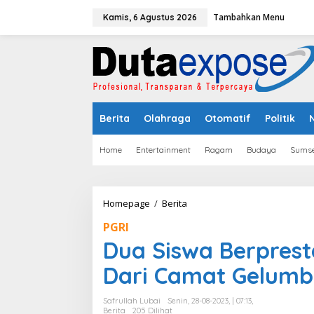
L
Tambahkan Menu
e
Kamis, 6 Agustus 2026
w
a
t
i
k
e
k
Berita
Olahraga
Otomatif
Politik
o
n
t
Home
Entertainment
Ragam
Budaya
Sumse
e
n
Homepage
/
Berita
D
u
PGRI
a
S
Dua Siswa Berpres
i
s
Dari Camat Gelum
w
a
Safrullah Lubai
Senin, 28-08-2023, | 07:13,
B
Berita
205 Dilihat