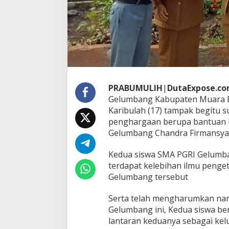
D
a
r
i
C
a
m
a
t
G
PRABUMULIH
|
DutaExpose.co
e
Gelumbang Kabupaten Muara E
l
Karibulah (17) tampak begitu 
u
penghargaan berupa bantuan b
m
Gelumbang Chandra Firmansyah,
b
a
n
Kedua siswa SMA PGRI Gelumban
g
terdapat kelebihan ilmu peng
Gelumbang tersebut
Serta telah mengharumkan n
Gelumbang ini, Kedua siswa ber
lantaran keduanya sebagai kel