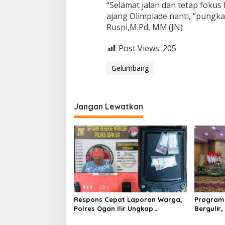
“Selamat jalan dan tetap fokus
ajang Olimpiade nanti, “pungk
Rusni,M.Pd, MM.(JN)
Post Views:
205
Gelumbang
Jangan Lewatkan
Respons Cepat Laporan Warga,
Program 
Polres Ogan Ilir Ungkap
Bergulir
Peredaran Sabu di Pemulutan
Edukator