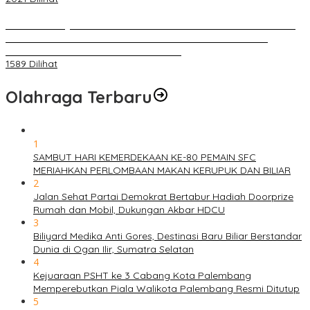
BELUM 1X24 JAM 2 PELAKU PEMBUNUHAN DIKOLAM RETENSI
BELAKANG DPRD KOTA PALEMBANG TELAH DIRINGKUS
ANGGOTA POLSEK SU 1 PALEMBANG.
1589 Dilihat
Olahraga Terbaru
1
SAMBUT HARI KEMERDEKAAN KE-80 PEMAIN SFC
MERIAHKAN PERLOMBAAN MAKAN KERUPUK DAN BILIAR
2
Jalan Sehat Partai Demokrat Bertabur Hadiah Doorprize
Rumah dan Mobil, Dukungan Akbar HDCU
3
Biliyard Medika Anti Gores, Destinasi Baru Biliar Berstandar
Dunia di Ogan Ilir, Sumatra Selatan
4
Kejuaraan PSHT ke 3 Cabang Kota Palembang
Memperebutkan Piala Walikota Palembang Resmi Ditutup
5