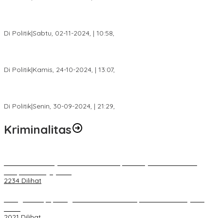
Tim Relawan SBB Prabumulih Dikukuhkan Calon Gubernur
Sumsel H. Mawardi Yahya
Di Politik
|
Sabtu, 02-11-2024, | 10:58,
Calon Bupati Dua Periode Joncik Muhammad: Kemenangan
Besar Matahati di Empat Lawang Capai 70 Persen
Di Politik
|
Kamis, 24-10-2024, | 13:07,
Fokus Infrastruktur dan Pelayanan Publik, Feby Anggi Siap
Berjuang di DPRD Palembang
Di Politik
|
Senin, 30-09-2024, | 21:29,
Kriminalitas
Terkait Kandasnya IRT ke Tanah Suci, Ini Penjelasan Pihat PT
Selapan Tour Jayanto
2234 Dilihat
Diduga Menipu, Warga Rusun Blok 34 Dilaporkan Korbannya ke
Polisi
2021 Dilihat