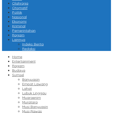
Olahraga
Otomatif
Politik
Nasional
Ekonomi
Kriminal
Pemerintahan
Ragam
Lainnya
Indeks Berita
Redaksi
Home
Entertainment
Ragam
Budaya
Sumsel
Banyuasin
Empat Lawang
Lahat
Lubuk Linggau
Muaraenim
Muratara
Musi Banyuasin
Musi Rawas