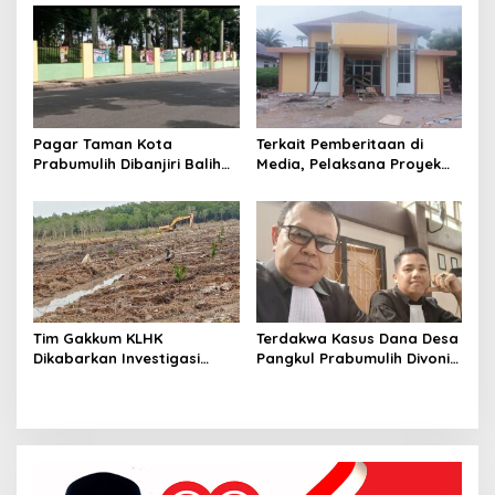
Ombudsman RI dan YLKI
Unsur Pemaksaan
Pagar Taman Kota
Terkait Pemberitaan di
Prabumulih Dibanjiri Baliho
Media, Pelaksana Proyek
Caleg , Bawaslu: Segera
Rehab Kantor Lurah
Ditindak Lanjuti
Gelumbang Akan Tempuh
Jalur Hukum
Tim Gakkum KLHK
Terdakwa Kasus Dana Desa
Dikabarkan Investigasi
Pangkul Prabumulih Divonis
Lahan di Desa Gumai
1 Tahun Penjara
Diduga Tanpa Melibatkan
Pelapor