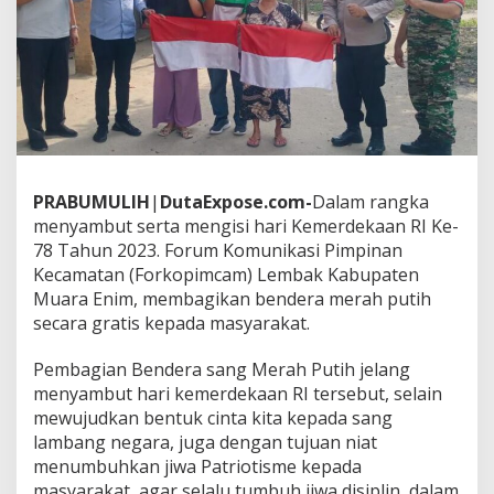
B
a
g
i
k
a
n
B
e
n
PRABUMULIH
|
DutaExpose.com-
Dalam rangka
d
menyambut serta mengisi hari Kemerdekaan RI Ke-
e
r
78 Tahun 2023. Forum Komunikasi Pimpinan
a
Kecamatan (Forkopimcam) Lembak Kabupaten
M
Muara Enim, membagikan bendera merah putih
e
secara gratis kepada masyarakat.
r
a
h
Pembagian Bendera sang Merah Putih jelang
P
menyambut hari kemerdekaan RI tersebut, selain
u
mewujudkan bentuk cinta kita kepada sang
t
lambang negara, juga dengan tujuan niat
i
h
menumbuhkan jiwa Patriotisme kepada
G
masyarakat, agar selalu tumbuh jiwa disiplin, dalam