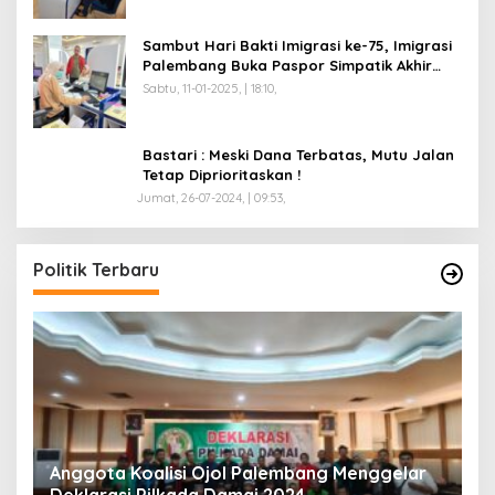
Sambut Hari Bakti Imigrasi ke-75, Imigrasi
Palembang Buka Paspor Simpatik Akhir
Pekan
Sabtu, 11-01-2025, | 18:10,
Bastari : Meski Dana Terbatas, Mutu Jalan
Tetap Diprioritaskan !
Jumat, 26-07-2024, | 09:53,
Politik Terbaru
Anggota Koalisi Ojol Palembang Menggelar
T
Deklarasi Pilkada Damai 2024
C