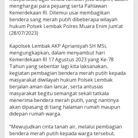
r
menghargai para pejuang serta Pahlawan
a
Kemerdekaan RI. Ditemui usai membagikan
t
bendera sang merah putih dibeberapa wilayah
i
s
hukum Polsek Lembak Polres Muara Enim Jum’at
K
(28/07/2023)
e
p
Kapolsek Lembak AKP Apriansyah SH MSi,
a
mengungkapkan, dalam menyambut hari
d
a
Kemerdekaan RI 17 Agustus 2023 yang Ke-78
W
Tahun yang sebentar lagi kita laksanakan,
a
kegiatan pembagian bendera merah putih kepada
r
masyarakat diwilayah hukum Polsek Lembak
g
a
berjalan aman dan lancar, serta antusias
masyarakat begitu semangat sekali tatkala
menerima bendera merah putih, yang nantinya
akan dipasang di tiang halaman rumah maupun
didepan rumah warga.
“Mewujudkan cinta tanah air, melalui pembagian
bendera merah putih kepada warga tersebut,