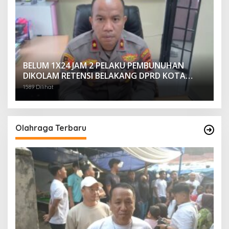
BELUM 1X24 JAM 2 PELAKU PEMBUNUHAN
DIKOLAM RETENSI BELAKANG DPRD KOTA
PALEMBANG TELAH DIRINGKUS ANGGOTA
1589 Dilihat
POLSEK SU 1 PALEMBANG.
Olahraga Terbaru