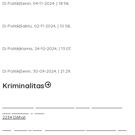
Di Politik
|
Senin, 04-11-2024, | 18:58,
Tim Relawan SBB Prabumulih Dikukuhkan Calon Gubernur
Sumsel H. Mawardi Yahya
Di Politik
|
Sabtu, 02-11-2024, | 10:58,
Calon Bupati Dua Periode Joncik Muhammad: Kemenangan
Besar Matahati di Empat Lawang Capai 70 Persen
Di Politik
|
Kamis, 24-10-2024, | 13:07,
Fokus Infrastruktur dan Pelayanan Publik, Feby Anggi Siap
Berjuang di DPRD Palembang
Di Politik
|
Senin, 30-09-2024, | 21:29,
Kriminalitas
Terkait Kandasnya IRT ke Tanah Suci, Ini Penjelasan Pihat PT
Selapan Tour Jayanto
2234 Dilihat
Diduga Menipu, Warga Rusun Blok 34 Dilaporkan Korbannya ke
Polisi