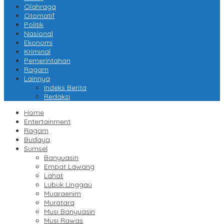
Olahraga
Otomatif
Politik
Nasional
Ekonomi
Kriminal
Pemerintahan
Ragam
Lainnya
Indeks Berita
Redaksi
Home
Entertainment
Ragam
Budaya
Sumsel
Banyuasin
Empat Lawang
Lahat
Lubuk Linggau
Muaraenim
Muratara
Musi Banyuasin
Musi Rawas