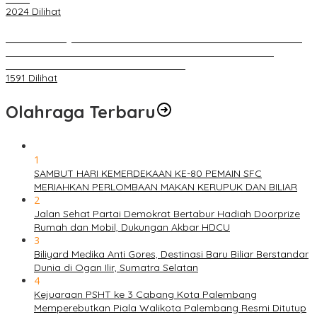
2024 Dilihat
BELUM 1X24 JAM 2 PELAKU PEMBUNUHAN DIKOLAM RETENSI
BELAKANG DPRD KOTA PALEMBANG TELAH DIRINGKUS
ANGGOTA POLSEK SU 1 PALEMBANG.
1591 Dilihat
Olahraga Terbaru
1
SAMBUT HARI KEMERDEKAAN KE-80 PEMAIN SFC
MERIAHKAN PERLOMBAAN MAKAN KERUPUK DAN BILIAR
2
Jalan Sehat Partai Demokrat Bertabur Hadiah Doorprize
Rumah dan Mobil, Dukungan Akbar HDCU
3
Biliyard Medika Anti Gores, Destinasi Baru Biliar Berstandar
Dunia di Ogan Ilir, Sumatra Selatan
4
Kejuaraan PSHT ke 3 Cabang Kota Palembang
Memperebutkan Piala Walikota Palembang Resmi Ditutup