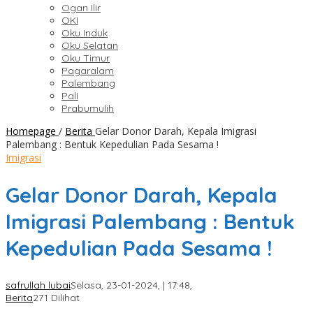
Ogan Ilir
OKI
Oku Induk
Oku Selatan
Oku Timur
Pagaralam
Palembang
Pali
Prabumulih
Homepage
/
Berita
Gelar Donor Darah, Kepala Imigrasi
Palembang : Bentuk Kepedulian Pada Sesama !
Imigrasi
Gelar Donor Darah, Kepala
Imigrasi Palembang : Bentuk
Kepedulian Pada Sesama !
safrullah lubai
Selasa, 23-01-2024, | 17:48,
Berita
271 Dilihat