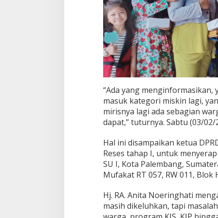
5
U
l
u
P
a
l
e
m
b
“Ada yang menginformasikan, 
a
masuk kategori miskin lagi, y
n
g
mirisnya lagi ada sebagian warga
dapat,” tuturnya. Sabtu (03/02/
Hal ini disampaikan ketua DPR
Reses tahap I, untuk menyerap 
SU I, Kota Palembang, Sumatera
Mufakat RT 057, RW 011, Blok 
Hj. RA. Anita Noeringhati meng
masih dikeluhkan, tapi masala
warga, program KIS, KIP hingga