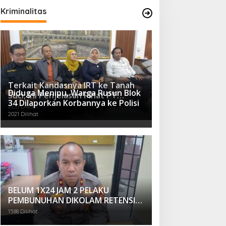
Kriminalitas
Terkait Kandasnya IRT ke Tanah
Diduga Menipu, Warga Rusun Blok
Suci, Ini Penjelasan Pihat PT
34 Dilaporkan Korbannya ke Polisi
Selapan Tour Jayanto
2233 Dilihat
2021 Dilihat
BELUM 1X24 JAM 2 PELAKU
PEMBUNUHAN DIKOLAM RETENSI
BELAKANG DPRD KOTA
1588 Dilihat
PALEMBANG TELAH DIRINGKUS