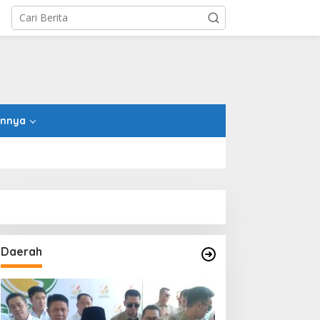
innya
Daerah