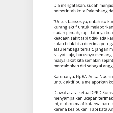
Dia mengatakan, sudah menjad
pemerintah kota Palembang dan
“Untuk bansos ya, entah itu k
kurang aktif untuk melaporkan
sudah pindah, tapi datanya ti
keadaan sakit tapi tidak ada k
kalau tidak bisa diterima petu
atau lembaga terkait, jangan
rakyat saja, harusnya memang 
masyarakat kita semakin sejah
mencalonkan diri sebagai anggo
Karenanya, Hj. RA. Anita Noer
untuk aktif pula melaporkan k
Diawal acara ketua DPRD Sumse
menyampaikan ucapan terimakas
ini, mohon maaf katanya baru 
karena kesibukan. Tapi kata Ani