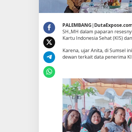
r
a
p
A
s
PALEMBANG
|
DutaExpose.co
p
SH.,MH dalam paparan resesny
i
Kartu Indonesia Sehat (KIS) dan
r
a
s
Karena, ujar Anita, di Sumsel 
i
dewan terkait data penerima KI
W
a
r
g
a
K
e
l
u
r
a
h
a
n