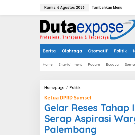
L
Tambahkan Menu
e
Kamis, 6 Agustus 2026
w
a
t
i
k
e
k
Berita
Olahraga
Otomatif
Politik
o
n
t
Home
Entertainment
Ragam
Budaya
Sumse
e
n
Homepage
/
Politik
G
e
Ketua DPRD Sumsel
l
a
Gelar Reses Tahap 
r
R
Serap Aspirasi War
e
s
Palembang
e