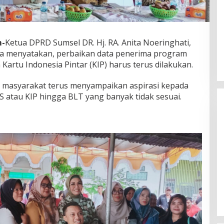
m-
Ketua DPRD Sumsel DR. Hj. RA. Anita Noeringhati,
a menyatakan, perbaikan data penerima program
 Kartu Indonesia Pintar (KIP) harus terus dilakukan.
ini masyarakat terus menyampaikan aspirasi kepada
S atau KIP hingga BLT yang banyak tidak sesuai.
DPW PAN Sumsel Segera
Laksanakan Musyawarah Wilayah
2025
Di Politik
|
Sabtu, 15-03-2025, | 17:12,