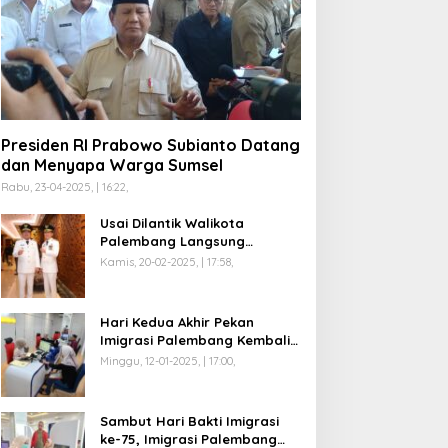
Presiden RI Prabowo Subianto Datang
dan Menyapa Warga Sumsel
Rabu, 23-04-2025, | 16:22,
Usai Dilantik Walikota
Palembang Langsung
Mengikuti Retreat di
Kamis, 20-02-2025, | 17:58,
Magelang
Hari Kedua Akhir Pekan
Imigrasi Palembang Kembali
Dilayani
Minggu, 12-01-2025, | 17:00,
Sambut Hari Bakti Imigrasi
ke-75, Imigrasi Palembang