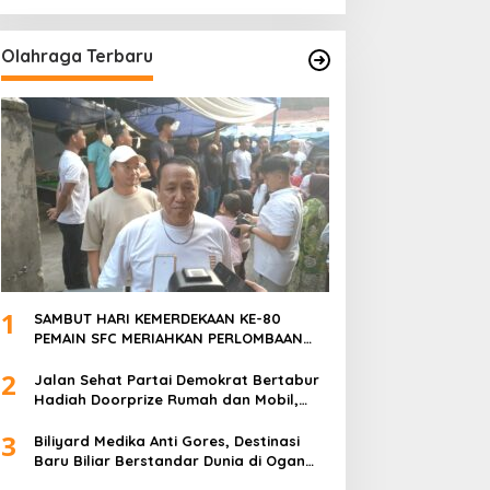
ANGGOTA POLSEK SU 1
PALEMBANG.
Olahraga Terbaru
1
SAMBUT HARI KEMERDEKAAN KE-80
PEMAIN SFC MERIAHKAN PERLOMBAAN
MAKAN KERUPUK DAN BILIAR
2
Jalan Sehat Partai Demokrat Bertabur
Hadiah Doorprize Rumah dan Mobil,
Dukungan Akbar HDCU
3
Biliyard Medika Anti Gores, Destinasi
Baru Biliar Berstandar Dunia di Ogan
Ilir, Sumatra Selatan