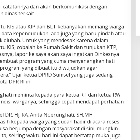
i catatannya dan akan berkomunikasi dengan
 dinas terkait.
artu KIS atau KIP dan BLT kebanyakan memang warga
 data kependudukan, ada juga yang baru pindah atau
dak diubah. Untuk yang mendesak karena dalam
artu KIS, cobalah ke Rumah Sakit dan tunjukan KTP,
gasnya, lapor ke saya akan saya ingatkan Dinkesnya
 membuat program yang cuma menyenangkan hati
program yang dibuat itu diwujudkan agar
tera.” Ujar ketua DPRD Sumsel yang juga sedang
ta DPR RI ini.
inghati meminta kepada para ketua RT dan ketua RW
ondisi warganya, sehingga cepat mendapat perhatian.
l DR, Hj. RA. Anita Noerunghati, SH,MH
ih kepada warga yang sudah hadir di acara reses
bisa berjumpa dengan masyarakat di sini, mungkin
ta, seiring waktu hari ini dapat bertatap muka juga.