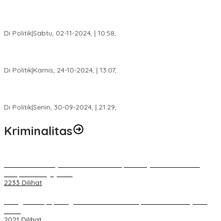
Tim Relawan SBB Prabumulih Dikukuhkan Calon Gubernur
Sumsel H. Mawardi Yahya
Di Politik
|
Sabtu, 02-11-2024, | 10:58,
Calon Bupati Dua Periode Joncik Muhammad: Kemenangan
Besar Matahati di Empat Lawang Capai 70 Persen
Di Politik
|
Kamis, 24-10-2024, | 13:07,
Fokus Infrastruktur dan Pelayanan Publik, Feby Anggi Siap
Berjuang di DPRD Palembang
Di Politik
|
Senin, 30-09-2024, | 21:29,
Kriminalitas
Terkait Kandasnya IRT ke Tanah Suci, Ini Penjelasan Pihat PT
Selapan Tour Jayanto
2233 Dilihat
Diduga Menipu, Warga Rusun Blok 34 Dilaporkan Korbannya ke
Polisi
2021 Dilihat