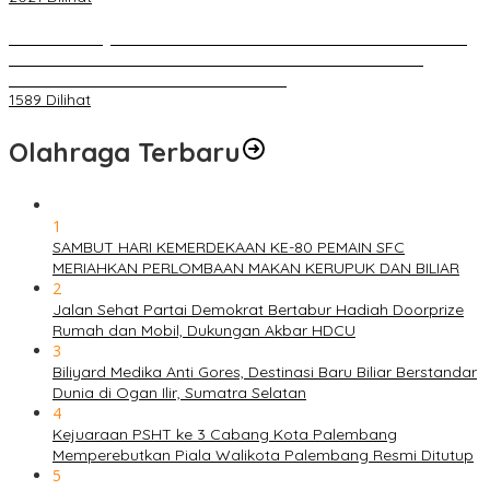
BELUM 1X24 JAM 2 PELAKU PEMBUNUHAN DIKOLAM RETENSI
BELAKANG DPRD KOTA PALEMBANG TELAH DIRINGKUS
ANGGOTA POLSEK SU 1 PALEMBANG.
1589 Dilihat
Olahraga Terbaru
1
SAMBUT HARI KEMERDEKAAN KE-80 PEMAIN SFC
MERIAHKAN PERLOMBAAN MAKAN KERUPUK DAN BILIAR
2
Jalan Sehat Partai Demokrat Bertabur Hadiah Doorprize
Rumah dan Mobil, Dukungan Akbar HDCU
3
Biliyard Medika Anti Gores, Destinasi Baru Biliar Berstandar
Dunia di Ogan Ilir, Sumatra Selatan
4
Kejuaraan PSHT ke 3 Cabang Kota Palembang
Memperebutkan Piala Walikota Palembang Resmi Ditutup
5