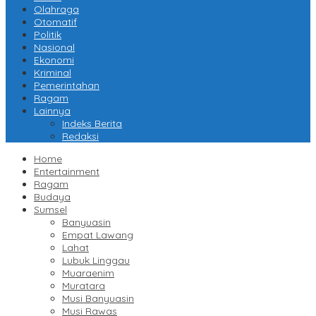
Olahraga
Otomatif
Politik
Nasional
Ekonomi
Kriminal
Pemerintahan
Ragam
Lainnya
Indeks Berita
Redaksi
Home
Entertainment
Ragam
Budaya
Sumsel
Banyuasin
Empat Lawang
Lahat
Lubuk Linggau
Muaraenim
Muratara
Musi Banyuasin
Musi Rawas