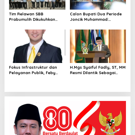
Tim Relawan SBB
Calon Bupati Dua Periode
Prabumulih Dikukuhkan
Joncik Muhammad:
Calon Gubernur Sumsel H.
Kemenangan Besar
Mawardi Yahya
Matahati di Empat Lawang
Capai 70 Persen
Fokus Infrastruktur dan
H.Mgs Syaiful Fadly, ST, MM
Pelayanan Publik, Feby
Resmi Dilantik Sebagai
Anggi Siap Berjuang di
Anggota DPRD Palembang
DPRD Palembang