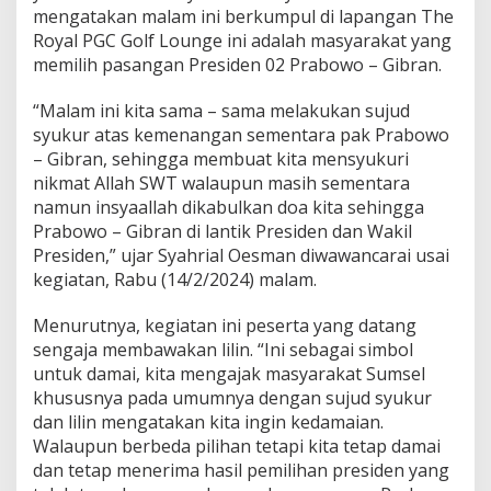
g
mengatakan malam ini berkumpul di lapangan The
a
Royal PGC Golf Lounge ini adalah masyarakat yang
n
memilih pasangan Presiden 02 Prabowo – Gibran.
N
o
m
“Malam ini kita sama – sama melakukan sujud
o
syukur atas kemenangan sementara pak Prabowo
r
– Gibran, sehingga membuat kita mensyukuri
U
nikmat Allah SWT walaupun masih sementara
r
namun insyaallah dikabulkan doa kita sehingga
u
t
Prabowo – Gibran di lantik Presiden dan Wakil
0
Presiden,” ujar Syahrial Oesman diwawancarai usai
1
kegiatan, Rabu (14/2/2024) malam.
d
a
Menurutnya, kegiatan ini peserta yang datang
n
0
sengaja membawakan lilin. “Ini sebagai simbol
3
untuk damai, kita mengajak masyarakat Sumsel
khususnya pada umumnya dengan sujud syukur
dan lilin mengatakan kita ingin kedamaian.
Walaupun berbeda pilihan tetapi kita tetap damai
dan tetap menerima hasil pemilihan presiden yang