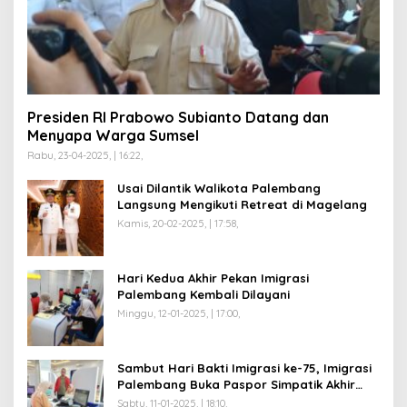
Presiden RI Prabowo Subianto Datang dan
Menyapa Warga Sumsel
Rabu, 23-04-2025, | 16:22,
Usai Dilantik Walikota Palembang
Langsung Mengikuti Retreat di Magelang
Kamis, 20-02-2025, | 17:58,
Hari Kedua Akhir Pekan Imigrasi
Palembang Kembali Dilayani
Minggu, 12-01-2025, | 17:00,
Sambut Hari Bakti Imigrasi ke-75, Imigrasi
Palembang Buka Paspor Simpatik Akhir
Pekan
Sabtu, 11-01-2025, | 18:10,