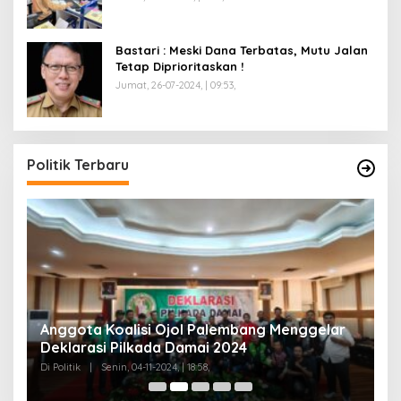
Bastari : Meski Dana Terbatas, Mutu Jalan
Tetap Diprioritaskan !
Jumat, 26-07-2024, | 09:53,
Politik Terbaru
Anggota Koalisi Ojol Palembang Menggelar
T
Deklarasi Pilkada Damai 2024
C
Di Politik
|
Senin, 04-11-2024, | 18:58,
Di 