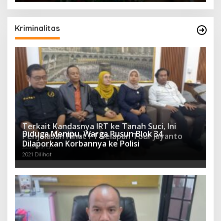
Kriminalitas
Terkait Kandasnya IRT ke Tanah Suci, Ini
Diduga Menipu, Warga Rusun Blok 34
Penjelasan Pihat PT Selapan Tour Jayanto
Dilaporkan Korbannya ke Polisi
2234 Dilihat
2021 Dilihat