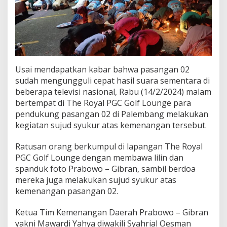
e
n
N
o
m
o
r
U
Usai mendapatkan kabar bahwa pasangan 02
r
sudah mengungguli cepat hasil suara sementara di
u
beberapa televisi nasional, Rabu (14/2/2024) malam
t
bertempat di The Royal PGC Golf Lounge para
0
2
pendukung pasangan 02 di Palembang melakukan
U
kegiatan sujud syukur atas kemenangan tersebut.
n
g
Ratusan orang berkumpul di lapangan The Royal
g
PGC Golf Lounge dengan membawa lilin dan
u
l
spanduk foto Prabowo – Gibran, sambil berdoa
i
mereka juga melakukan sujud syukur atas
P
kemenangan pasangan 02.
a
s
Ketua Tim Kemenangan Daerah Prabowo – Gibran
a
n
yakni Mawardi Yahya diwakili Syahrial Oesman