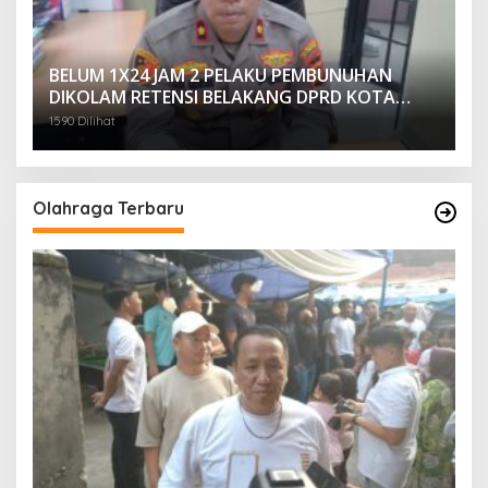
BELUM 1X24 JAM 2 PELAKU PEMBUNUHAN
DIKOLAM RETENSI BELAKANG DPRD KOTA
PALEMBANG TELAH DIRINGKUS ANGGOTA
1590 Dilihat
POLSEK SU 1 PALEMBANG.
Olahraga Terbaru