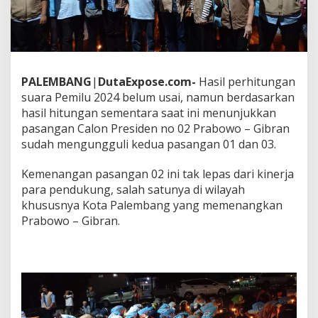
n
t
a
r
a
,
P
PALEMBANG
|
DutaExpose.com-
Hasil perhitungan
a
suara Pemilu 2024 belum usai, namun berdasarkan
s
hasil hitungan sementara saat ini menunjukkan
a
pasangan Calon Presiden no 02 Prabowo – Gibran
n
sudah mengungguli kedua pasangan 01 dan 03.
g
a
n
Kemenangan pasangan 02 ini tak lepas dari kinerja
C
para pendukung, salah satunya di wilayah
a
khususnya Kota Palembang yang memenangkan
l
Prabowo – Gibran.
o
n
P
r
e
s
i
d