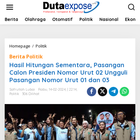
L
e
w
a
Berita
Olahraga
Otomatif
Politik
Nasional
Ekono
t
i
k
e
Homepage
/
Politik
H
k
a
o
Berita Politik
s
n
i
Hasil Hitungan Sementara, Pasangan
t
l
e
Calon Presiden Nomor Urut 02 Ungguli
H
n
Pasangan Nomor Urut 01 dan 03
i
t
Safrullah Lubai
Rabu, 14-02-2024, | 22:14,
u
Politik
306 Dilihat
n
g
a
n
S
e
m
e