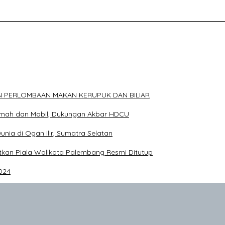
ELAKANG DPRD KOTA PALEMBANG TELAH DIRINGKUS ANGGOTA P
N PERLOMBAAN MAKAN KERUPUK DAN BILIAR
Rumah dan Mobil, Dukungan Akbar HDCU
Dunia di Ogan Ilir, Sumatra Selatan
an Piala Walikota Palembang Resmi Ditutup
024