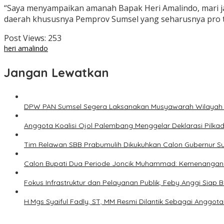
“Saya menyampaikan amanah Bapak Heri Amalindo, mari ja
daerah khususnya Pemprov Sumsel yang seharusnya pro t
Post Views:
253
heri amalindo
Jangan Lewatkan
DPW PAN Sumsel Segera Laksanakan Musyawarah Wilayah
Anggota Koalisi Ojol Palembang Menggelar Deklarasi Pilk
Tim Relawan SBB Prabumulih Dikukuhkan Calon Gubernur S
Calon Bupati Dua Periode Joncik Muhammad: Kemenangan 
Fokus Infrastruktur dan Pelayanan Publik, Feby Anggi Siap
H.Mgs Syaiful Fadly, ST, MM Resmi Dilantik Sebagai Angg