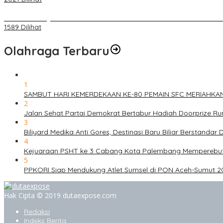
BELUM 1X24 JAM 2 PELAKU PEMBUNUHAN DIKOLAM RETENSI B
1589 Dilihat
Olahraga Terbaru
1
SAMBUT HARI KEMERDEKAAN KE-80 PEMAIN SFC MERIAHKA
2
Jalan Sehat Partai Demokrat Bertabur Hadiah Doorprize 
3
Biliyard Medika Anti Gores, Destinasi Baru Biliar Berstandar 
4
Kejuaraan PSHT ke 3 Cabang Kota Palembang Memperebutk
5
PPKORI Siap Mendukung Atlet Sumsel di PON Aceh-Sumut 2
Hak Cipta © 2019 dutaexpose.com
Redaksi
Indeks Berita