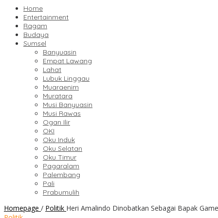
Home
Entertainment
Ragam
Budaya
Sumsel
Banyuasin
Empat Lawang
Lahat
Lubuk Linggau
Muaraenim
Muratara
Musi Banyuasin
Musi Rawas
Ogan Ilir
OKI
Oku Induk
Oku Selatan
Oku Timur
Pagaralam
Palembang
Pali
Prabumulih
Homepage
/
Politik
Heri Amalindo Dinobatkan Sebagai Bapak Game
Politik