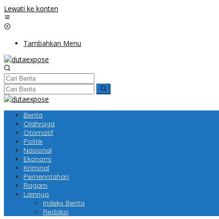
Lewati ke konten
Tambahkan Menu
Berita
Olahraga
Otomatif
Politik
Nasional
Ekonomi
Kriminal
Pemerintahan
Ragam
Lainnya
Indeks Berita
Redaksi