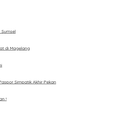
 Sumsel
eat di Magelang
i
Paspor Simpatik Akhir Pekan
an !