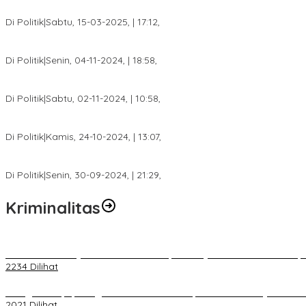
DPW PAN Sumsel Segera Laksanakan Musyawarah Wilayah 2025
Di Politik
|
Sabtu, 15-03-2025, | 17:12,
Anggota Koalisi Ojol Palembang Menggelar Deklarasi Pilkada Da
Di Politik
|
Senin, 04-11-2024, | 18:58,
Tim Relawan SBB Prabumulih Dikukuhkan Calon Gubernur Sumsel 
Di Politik
|
Sabtu, 02-11-2024, | 10:58,
Calon Bupati Dua Periode Joncik Muhammad: Kemenangan Besar 
Di Politik
|
Kamis, 24-10-2024, | 13:07,
Fokus Infrastruktur dan Pelayanan Publik, Feby Anggi Siap Berj
Di Politik
|
Senin, 30-09-2024, | 21:29,
Kriminalitas
Terkait Kandasnya IRT ke Tanah Suci, Ini Penjelasan Pihat PT Selap
2234 Dilihat
Diduga Menipu, Warga Rusun Blok 34 Dilaporkan Korbannya ke Poli
2021 Dilihat