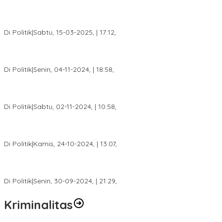
DPW PAN Sumsel Segera Laksanakan Musyawarah Wilayah
2025
Di Politik
|
Sabtu, 15-03-2025, | 17:12,
Anggota Koalisi Ojol Palembang Menggelar Deklarasi Pilkada
Damai 2024
Di Politik
|
Senin, 04-11-2024, | 18:58,
Tim Relawan SBB Prabumulih Dikukuhkan Calon Gubernur
Sumsel H. Mawardi Yahya
Di Politik
|
Sabtu, 02-11-2024, | 10:58,
Calon Bupati Dua Periode Joncik Muhammad: Kemenangan
Besar Matahati di Empat Lawang Capai 70 Persen
Di Politik
|
Kamis, 24-10-2024, | 13:07,
Fokus Infrastruktur dan Pelayanan Publik, Feby Anggi Siap
Berjuang di DPRD Palembang
Di Politik
|
Senin, 30-09-2024, | 21:29,
Kriminalitas