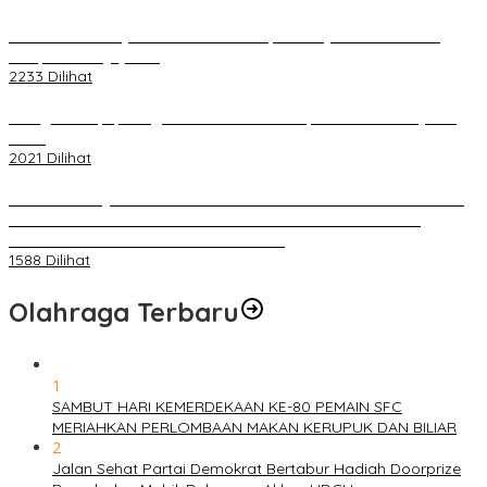
Terkait Kandasnya IRT ke Tanah Suci, Ini Penjelasan Pihat PT
Selapan Tour Jayanto
2233 Dilihat
Diduga Menipu, Warga Rusun Blok 34 Dilaporkan Korbannya ke
Polisi
2021 Dilihat
BELUM 1X24 JAM 2 PELAKU PEMBUNUHAN DIKOLAM RETENSI
BELAKANG DPRD KOTA PALEMBANG TELAH DIRINGKUS
ANGGOTA POLSEK SU 1 PALEMBANG.
1588 Dilihat
Olahraga Terbaru
1
SAMBUT HARI KEMERDEKAAN KE-80 PEMAIN SFC
MERIAHKAN PERLOMBAAN MAKAN KERUPUK DAN BILIAR
2
Jalan Sehat Partai Demokrat Bertabur Hadiah Doorprize