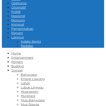
Olahraga
Otomatif
Politik
Nasional
Ekonomi
Kriminal
Pemerintahan
Ragam
Lainnya
Indeks Berita
Redaksi
Home
Entertainment
Ragam
Budaya
Sumsel
Banyuasin
Empat Lawang
Lahat
Lubuk Linggau
Muaraenim
Muratara
Musi Banyuasin
Musi Rawas