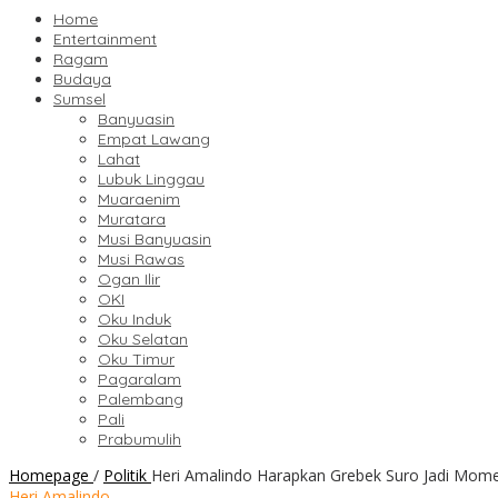
Home
Entertainment
Ragam
Budaya
Sumsel
Banyuasin
Empat Lawang
Lahat
Lubuk Linggau
Muaraenim
Muratara
Musi Banyuasin
Musi Rawas
Ogan Ilir
OKI
Oku Induk
Oku Selatan
Oku Timur
Pagaralam
Palembang
Pali
Prabumulih
Homepage
/
Politik
Heri Amalindo Harapkan Grebek Suro Jadi Mo
Heri Amalindo