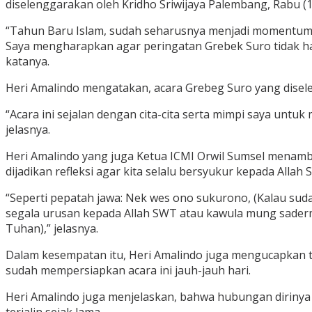
diselenggarakan oleh Kridho Sriwijaya Palembang, Rabu (1
“Tahun Baru Islam, sudah seharusnya menjadi momentum un
Saya mengharapkan agar peringatan Grebek Suro tidak hany
katanya.
Heri Amalindo mengatakan, acara Grebeg Suro yang disele
“Acara ini sejalan dengan cita-cita serta mimpi saya untuk 
jelasnya.
Heri Amalindo yang juga Ketua ICMI Orwil Sumsel menam
dijadikan refleksi agar kita selalu bersyukur kepada Allah
“Seperti pepatah jawa: Nek wes ono sukurono, (Kalau suda
segala urusan kepada Allah SWT atau kawula mung sader
Tuhan),” jelasnya.
Dalam kesempatan itu, Heri Amalindo juga mengucapkan t
sudah mempersiapkan acara ini jauh-jauh hari.
Heri Amalindo juga menjelaskan, bahwa hubungan dirinya