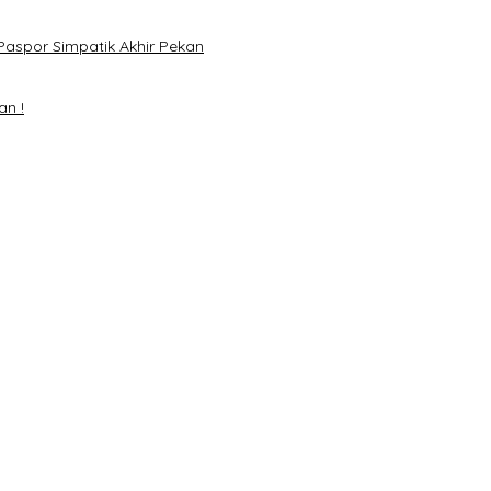
Paspor Simpatik Akhir Pekan
an !
mai 2024
H. Mawardi Yahya
Matahati di Empat Lawang Capai 70 Persen