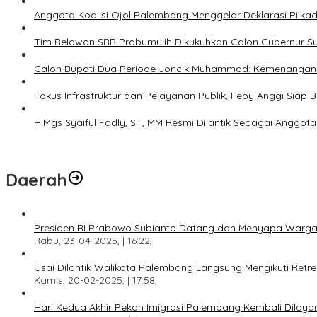
Anggota Koalisi Ojol Palembang Menggelar Deklarasi Pilk
Tim Relawan SBB Prabumulih Dikukuhkan Calon Gubernur S
Calon Bupati Dua Periode Joncik Muhammad: Kemenangan 
Fokus Infrastruktur dan Pelayanan Publik, Feby Anggi Siap
H.Mgs Syaiful Fadly, ST, MM Resmi Dilantik Sebagai Angg
Daerah
Presiden RI Prabowo Subianto Datang dan Menyapa Warga
Rabu, 23-04-2025, | 16:22,
Usai Dilantik Walikota Palembang Langsung Mengikuti Retr
Kamis, 20-02-2025, | 17:58,
Hari Kedua Akhir Pekan Imigrasi Palembang Kembali Dilayan