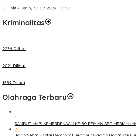
Fokus Infrastruktur dan Pelayanan Publik, Feby Anggi Siap Berj
Di Politik
|
Senin, 30-09-2024, | 21:29,
Kriminalitas
Terkait Kandasnya IRT ke Tanah Suci, Ini Penjelasan Pihat PT Selap
2234 Dilihat
Diduga Menipu, Warga Rusun Blok 34 Dilaporkan Korbannya ke Poli
2021 Dilihat
BELUM 1X24 JAM 2 PELAKU PEMBUNUHAN DIKOLAM RETENSI B
1589 Dilihat
Olahraga Terbaru
1
SAMBUT HARI KEMERDEKAAN KE-80 PEMAIN SFC MERIAHKA
2
Jalan Sehat Partai Demokrat Bertabur Hadiah Doorprize 