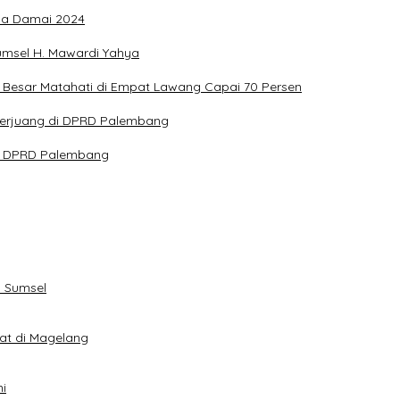
ada Damai 2024
umsel H. Mawardi Yahya
Besar Matahati di Empat Lawang Capai 70 Persen
 Berjuang di DPRD Palembang
ota DPRD Palembang
 Sumsel
eat di Magelang
i