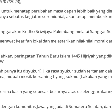
9/07/2023),
tuk menatap perubahan masa depan lebih baik yang dimulai
a sebatas kegiatan seremionial, akan tetapi memberikan ni
nggarakan Kridho Sriwijaya Palembang melalui Sanggar Seni
merawat kearifan lokal dan melestarikan nilai-nilai moral da
bahkan, peringatan Tahun Baru Islam 1445 Hijriyah yang 
 SWT
h punya itu disyukuri). Jika rasa syukur sudah tertanam da
ma, mobah mosik kersaning hyang sukmo (Lakukan yang me
erima kasih yang sebesar-besarnya atas diselenggarakanny
 dengan komunitas Jawa yang ada di Sumatera Selatan, dan