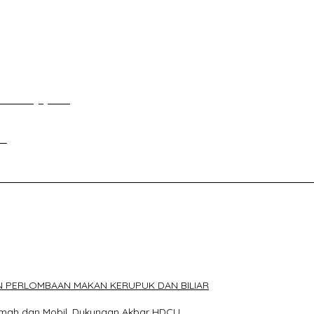
uang di DPRD Palembang
an Tour Jayanto
si
ELAKANG DPRD KOTA PALEMBANG TELAH DIRINGKUS ANGGOTA P
N PERLOMBAAN MAKAN KERUPUK DAN BILIAR
Rumah dan Mobil, Dukungan Akbar HDCU