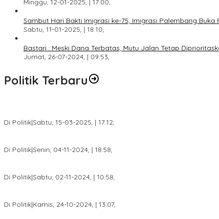
Minggu, 12-01-2025, | 17:00,
Sambut Hari Bakti Imigrasi ke-75, Imigrasi Palembang Buka 
Sabtu, 11-01-2025, | 18:10,
Bastari : Meski Dana Terbatas, Mutu Jalan Tetap Diprioritask
Jumat, 26-07-2024, | 09:53,
Politik Terbaru
DPW PAN Sumsel Segera Laksanakan Musyawarah Wilayah 2025
Di Politik
|
Sabtu, 15-03-2025, | 17:12,
Anggota Koalisi Ojol Palembang Menggelar Deklarasi Pilkada Da
Di Politik
|
Senin, 04-11-2024, | 18:58,
Tim Relawan SBB Prabumulih Dikukuhkan Calon Gubernur Sumsel 
Di Politik
|
Sabtu, 02-11-2024, | 10:58,
Calon Bupati Dua Periode Joncik Muhammad: Kemenangan Besar 
Di Politik
|
Kamis, 24-10-2024, | 13:07,