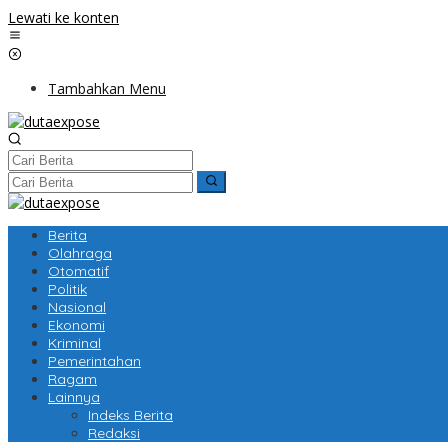
Lewati ke konten
Tambahkan Menu
Berita
Olahraga
Otomatif
Politik
Nasional
Ekonomi
Kriminal
Pemerintahan
Ragam
Lainnya
Indeks Berita
Redaksi