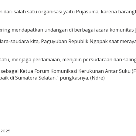
 dari salah satu organisasi yaitu Pujasuma, karena barangk
ering mendapatkan undangan di berbagai acara komunitas J
udara-saudara kita, Paguyuban Republik Ngapak saat meray
atu, menjaga perdamaian, menjalin persudaraan dan salin
 sebagai Ketua Forum Komunikasi Kerukunan Antar Suku (F
baik di Sumatera Selatan,” pungkasnya. (Ndre)
 2025