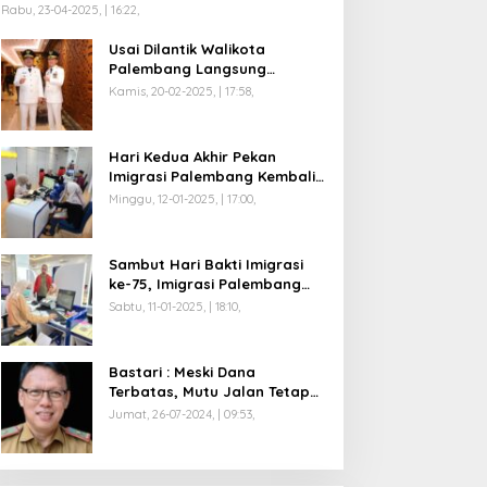
Rabu, 23-04-2025, | 16:22,
Usai Dilantik Walikota
Palembang Langsung
Mengikuti Retreat di
Kamis, 20-02-2025, | 17:58,
Magelang
Hari Kedua Akhir Pekan
Imigrasi Palembang Kembali
Dilayani
Minggu, 12-01-2025, | 17:00,
Sambut Hari Bakti Imigrasi
ke-75, Imigrasi Palembang
Buka Paspor Simpatik Akhir
Sabtu, 11-01-2025, | 18:10,
Pekan
Bastari : Meski Dana
Terbatas, Mutu Jalan Tetap
Diprioritaskan !
Jumat, 26-07-2024, | 09:53,