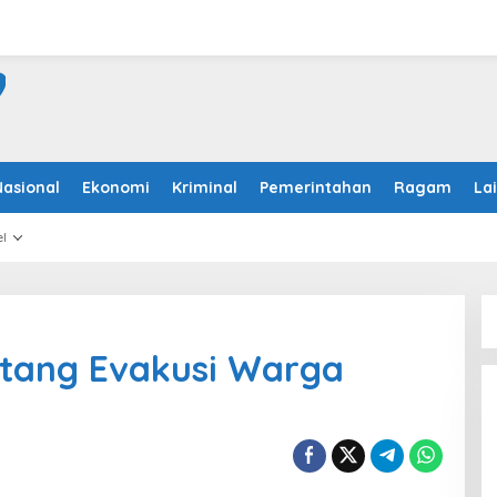
Nasional
Ekonomi
Kriminal
Pemerintahan
Ragam
La
l
litang Evakusi Warga
r