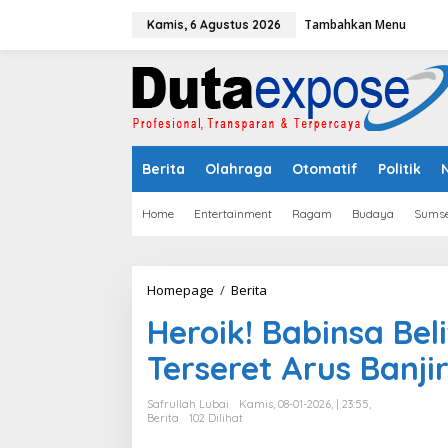
L
Tambahkan Menu
e
Kamis, 6 Agustus 2026
w
a
t
i
k
e
k
Berita
Olahraga
Otomatif
Politik
o
n
t
Home
Entertainment
Ragam
Budaya
Sumse
e
n
Homepage
/
Berita
H
e
Heroik! Babinsa Be
r
o
Terseret Arus Banji
i
k
!
Safrullah Lubai
Kamis, 08-01-2026, | 23:55,
B
Berita
102 Dilihat
a