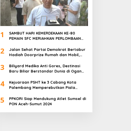
1
SAMBUT HARI KEMERDEKAAN KE-80
PEMAIN SFC MERIAHKAN PERLOMBAAN
MAKAN KERUPUK DAN BILIAR
2
Jalan Sehat Partai Demokrat Bertabur
Hadiah Doorprize Rumah dan Mobil,
Dukungan Akbar HDCU
3
Biliyard Medika Anti Gores, Destinasi
Baru Biliar Berstandar Dunia di Ogan
Ilir, Sumatra Selatan
4
Kejuaraan PSHT ke 3 Cabang Kota
Palembang Memperebutkan Piala
Walikota Palembang Resmi Ditutup
5
PPKORI Siap Mendukung Atlet Sumsel di
PON Aceh-Sumut 2024