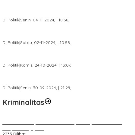
Anggota Koalisi Ojol Palembang Menggelar Deklarasi Pilkada
Damai 2024
Di Politik
|
Senin, 04-11-2024, | 18:58,
Tim Relawan SBB Prabumulih Dikukuhkan Calon Gubernur
Sumsel H. Mawardi Yahya
Di Politik
|
Sabtu, 02-11-2024, | 10:58,
Calon Bupati Dua Periode Joncik Muhammad: Kemenangan
Besar Matahati di Empat Lawang Capai 70 Persen
Di Politik
|
Kamis, 24-10-2024, | 13:07,
Fokus Infrastruktur dan Pelayanan Publik, Feby Anggi Siap
Berjuang di DPRD Palembang
Di Politik
|
Senin, 30-09-2024, | 21:29,
Kriminalitas
Terkait Kandasnya IRT ke Tanah Suci, Ini Penjelasan Pihat PT
Selapan Tour Jayanto
2233 Dilihat