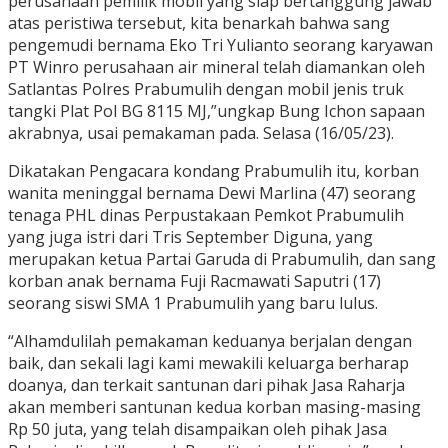
perusahaan pemilik mobil yang siap bertanggung jawab
atas peristiwa tersebut, kita benarkah bahwa sang
pengemudi bernama Eko Tri Yulianto seorang karyawan
PT Winro perusahaan air mineral telah diamankan oleh
Satlantas Polres Prabumulih dengan mobil jenis truk
tangki Plat Pol BG 8115 MJ,”ungkap Bung Ichon sapaan
akrabnya, usai pemakaman pada. Selasa (16/05/23).
Dikatakan Pengacara kondang Prabumulih itu, korban
wanita meninggal bernama Dewi Marlina (47) seorang
tenaga PHL dinas Perpustakaan Pemkot Prabumulih
yang juga istri dari Tris September Diguna, yang
merupakan ketua Partai Garuda di Prabumulih, dan sang
korban anak bernama Fuji Racmawati Saputri (17)
seorang siswi SMA 1 Prabumulih yang baru lulus.
“Alhamdulilah pemakaman keduanya berjalan dengan
baik, dan sekali lagi kami mewakili keluarga berharap
doanya, dan terkait santunan dari pihak Jasa Raharja
akan memberi santunan kedua korban masing-masing
Rp 50 juta, yang telah disampaikan oleh pihak Jasa