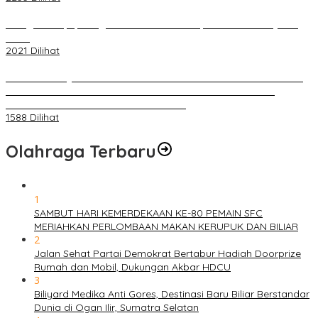
Diduga Menipu, Warga Rusun Blok 34 Dilaporkan Korbannya ke
Polisi
2021 Dilihat
BELUM 1X24 JAM 2 PELAKU PEMBUNUHAN DIKOLAM RETENSI
BELAKANG DPRD KOTA PALEMBANG TELAH DIRINGKUS
ANGGOTA POLSEK SU 1 PALEMBANG.
1588 Dilihat
Olahraga Terbaru
1
SAMBUT HARI KEMERDEKAAN KE-80 PEMAIN SFC
MERIAHKAN PERLOMBAAN MAKAN KERUPUK DAN BILIAR
2
Jalan Sehat Partai Demokrat Bertabur Hadiah Doorprize
Rumah dan Mobil, Dukungan Akbar HDCU
3
Biliyard Medika Anti Gores, Destinasi Baru Biliar Berstandar
Dunia di Ogan Ilir, Sumatra Selatan