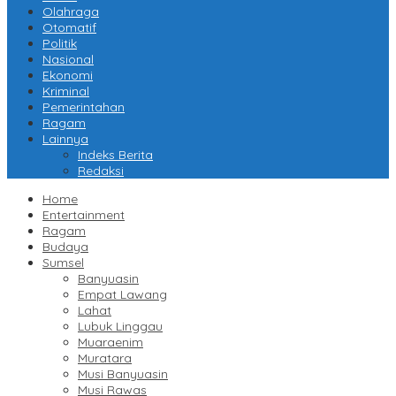
Olahraga
Otomatif
Politik
Nasional
Ekonomi
Kriminal
Pemerintahan
Ragam
Lainnya
Indeks Berita
Redaksi
Home
Entertainment
Ragam
Budaya
Sumsel
Banyuasin
Empat Lawang
Lahat
Lubuk Linggau
Muaraenim
Muratara
Musi Banyuasin
Musi Rawas