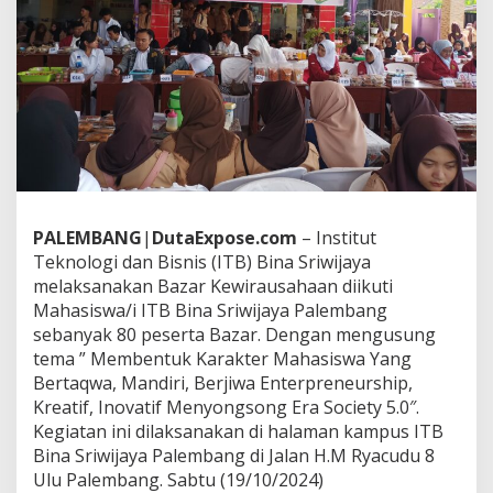
d
a
n
B
i
s
n
i
s
B
i
n
PALEMBANG
|
DutaExpose.com
– Institut
a
Teknologi dan Bisnis (ITB) Bina Sriwijaya
S
r
melaksanakan Bazar Kewirausahaan diikuti
i
Mahasiswa/i ITB Bina Sriwijaya Palembang
w
sebanyak 80 peserta Bazar. Dengan mengusung
i
tema ” Membentuk Karakter Mahasiswa Yang
j
Bertaqwa, Mandiri, Berjiwa Enterpreneurship,
a
y
Kreatif, Inovatif Menyongsong Era Society 5.0″.
a
Kegiatan ini dilaksanakan di halaman kampus ITB
P
Bina Sriwijaya Palembang di Jalan H.M Ryacudu 8
a
Ulu Palembang. Sabtu (19/10/2024)
l