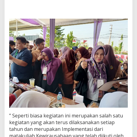
e
m
b
a
n
g
M
e
n
g
g
e
l
a
r
B
a
z
a
r
K
” Seperti biasa kegiatan ini merupakan salah satu
e
kegiatan yang akan terus dilaksanakan setiap
w
tahun dan merupakan Implementasi dari
i
r
matakuliah Kewirausahaan yang telah diikuti oleh