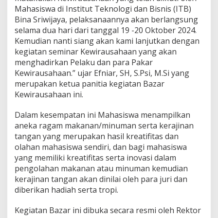
a
Mahasiswa di Institut Teknologi dan Bisnis (ITB)
u
Bina Sriwijaya, pelaksanaannya akan berlangsung
s
selama dua hari dari tanggal 19 -20 Oktober 2024.
a
h
Kemudian nanti siang akan kami lanjutkan dengan
a
kegiatan seminar Kewirausahaan yang akan
a
menghadirkan Pelaku dan para Pakar
n
Kewirausahaan.” ujar Efniar, SH, S.Psi, M.Si yang
merupakan ketua panitia kegiatan Bazar
Kewirausahaan ini.
Dalam kesempatan ini Mahasiswa menampilkan
aneka ragam makanan/minuman serta kerajinan
tangan yang merupakan hasil kreatifitas dan
olahan mahasiswa sendiri, dan bagi mahasiswa
yang memiliki kreatifitas serta inovasi dalam
pengolahan makanan atau minuman kemudian
kerajinan tangan akan dinilai oleh para juri dan
diberikan hadiah serta tropi.
Kegiatan Bazar ini dibuka secara resmi oleh Rektor