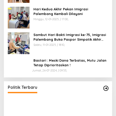
Hari Kedua Akhir Pekan Imigrasi
Palembang Kembali Dilayani
Minggu, 12-01-2025, | 17:00,
Sambut Hari Bakti Imigrasi ke-75, Imigrasi
Palembang Buka Paspor Simpatik Akhir
Pekan
Sabtu, 11-01-2025, | 18:10,
Bastari : Meski Dana Terbatas, Mutu Jalan
Tetap Diprioritaskan !
Jumat, 26-07-2024, | 09:53,
Anggota Koalisi Ojol Palembang Menggelar
T
Deklarasi Pilkada Damai 2024
C
Di Politik
|
Senin, 04-11-2024, | 18:58,
Di 
Politik Terbaru