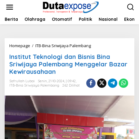
L
e
w
a
Berita
Olahraga
Otomatif
Politik
Nasional
Ekono
t
i
k
e
Homepage
/
ITB-Bina Sriwijaya Palembang
I
k
n
o
Institut Teknologi dan Bisnis Bina
s
n
t
Sriwijaya Palembang Menggelar Bazar
t
i
e
Kewirausahaan
t
n
u
Safrullah Lubai
Senin, 21-10-2024, | 09:42,
t
ITB-Bina Sriwijaya Palembang
262 Dilihat
T
e
k
n
o
l
o
g
i