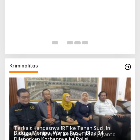
Kriminalitas
Terkait Kandasnya IRT ke Tanah Suci, Ini
Diduga Menipu, Warga Rusun Blok 34
Penjelasan Pihat PT Selapan Tour Jayanto
Dilaporkan Korbannya ke Polisi