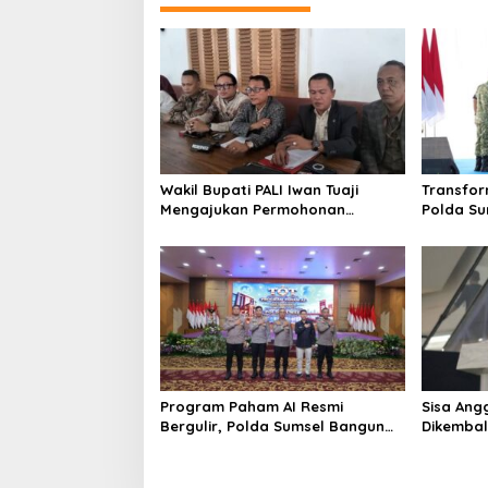
Wakil Bupati PALI Iwan Tuaji
Transfor
Mengajukan Permohonan
Polda S
Praperadilan !
BPKB Sta
Program Paham AI Resmi
Sisa Ang
Bergulir, Polda Sumsel Bangun
Dikembal
Edukator Digital Hingga Polres
Jawab Tu