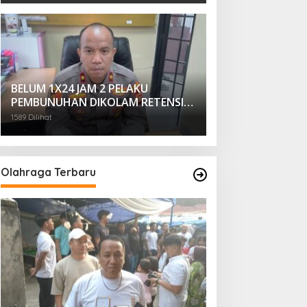
BELUM 1X24 JAM 2 PELAKU
PEMBUNUHAN DIKOLAM RETENSI
BELAKANG DPRD KOTA
1589 Dilihat
PALEMBANG TELAH DIRINGKUS
ANGGOTA POLSEK SU 1
PALEMBANG.
Olahraga Terbaru