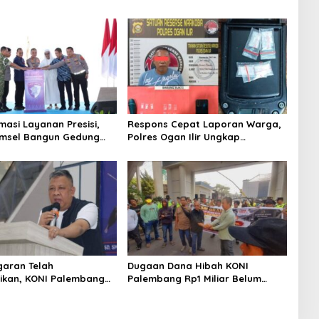
masi Layanan Presisi,
Respons Cepat Laporan Warga,
umsel Bangun Gedung
Polres Ogan Ilir Ungkap
ndar Baru Bebas Pungli
Peredaran Sabu di Pemulutan
Selatan
garan Telah
Dugaan Dana Hibah KONI
ikan, KONI Palembang
Palembang Rp1 Miliar Belum
ntutan LSM GRANSI
Jelas, LSM GRANSI Datangi Kejari
Tuntut Pemeriksaan Menyeluruh