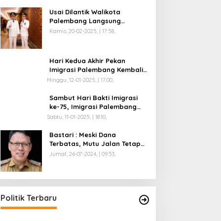
Usai Dilantik Walikota
Palembang Langsung
Mengikuti Retreat di
Kamis, 20-02-2025, | 17:58,
Magelang
Hari Kedua Akhir Pekan
Imigrasi Palembang Kembali
Dilayani
Minggu, 12-01-2025, | 17:00,
Sambut Hari Bakti Imigrasi
ke-75, Imigrasi Palembang
Buka Paspor Simpatik Akhir
Sabtu, 11-01-2025, | 18:10,
Pekan
Bastari : Meski Dana
Terbatas, Mutu Jalan Tetap
Diprioritaskan !
Jumat, 26-07-2024, | 09:53,
Politik Terbaru