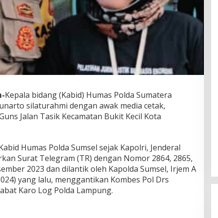
m-
Kepala bidang (Kabid) Humas Polda Sumatera
Sunarto silaturahmi dengan awak media cetak,
 Guns Jalan Tasik Kecamatan Bukit Kecil Kota
abid Humas Polda Sumsel sejak Kapolri, Jenderal
rkan Surat Telegram (TR) dengan Nomor 2864, 2865,
sember 2023 dan dilantik oleh Kapolda Sumsel, Irjem A
DPW PAN Sumsel Segera
024) yang lalu, menggantikan Kombes Pol Drs
Laksanakan Musyawarah Wilayah
jabat Karo Log Polda Lampung.
2025
Di Politik
|
Sabtu, 15-03-2025, | 17:12,