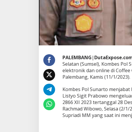
n
g
a
n
W
a
r
t
a
w
a
PALEMBANG
|
DutaExpose.co
n
Selatan (Sumsel), Kombes Pol 
d
elektronik dan online di Coffee
i
C
Palembang, Kamis (11/1/2023).
o
f
Kombes Pol Sunarto menjabat K
f
Listyo Sigit Prabowo mengelua
e
2866 XII 2023 tertanggal 28 De
e
G
Rachmad Wibowo, Selasa (2/1/2
u
Supriadi MM yang saat ini men
n
s