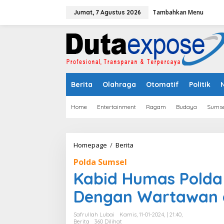
L
Tambahkan Menu
e
Jumat, 7 Agustus 2026
w
a
t
i
k
e
k
Berita
Olahraga
Otomatif
Politik
o
n
t
Home
Entertainment
Ragam
Budaya
Sumse
e
n
Homepage
/
Berita
K
a
Polda Sumsel
b
i
Kabid Humas Polda
d
H
Dengan Wartawan d
u
m
Safrullah Lubai
Kamis, 11-01-2024, | 21:40,
a
Berita
360 Dilihat