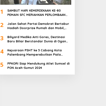
1
SAMBUT HARI KEMERDEKAAN KE-80
PEMAIN SFC MERIAHKAN PERLOMBAAN
MAKAN KERUPUK DAN BILIAR
2
Jalan Sehat Partai Demokrat Bertabur
Hadiah Doorprize Rumah dan Mobil,
Dukungan Akbar HDCU
3
Biliyard Medika Anti Gores, Destinasi
Baru Biliar Berstandar Dunia di Ogan
Ilir, Sumatra Selatan
4
Kejuaraan PSHT ke 3 Cabang Kota
Palembang Memperebutkan Piala
Walikota Palembang Resmi Ditutup
5
PPKORI Siap Mendukung Atlet Sumsel di
PON Aceh-Sumut 2024