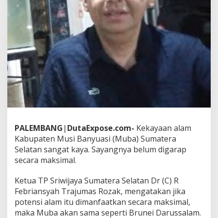
s
D
i
k
e
l
o
l
a
S
e
c
a
r
a
PALEMBANG
|
DutaExpose.com-
Kekayaan alam
P
Kabupaten Musi Banyuasi (Muba) Sumatera
r
Selatan sangat kaya. Sayangnya belum digarap
o
secara maksimal.
f
e
s
Ketua TP Sriwijaya Sumatera Selatan Dr (C) R
i
Febriansyah Trajumas Rozak, mengatakan jika
o
potensi alam itu dimanfaatkan secara maksimal,
n
maka Muba akan sama seperti Brunei Darussalam.
a