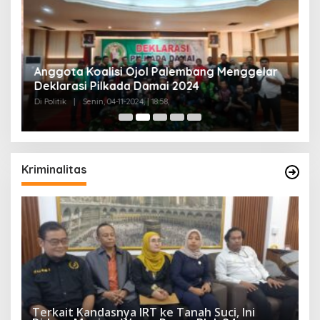
Anggota Koalisi Ojol Palembang Menggelar
T
Deklarasi Pilkada Damai 2024
C
Di Politik
|
Senin, 04-11-2024, | 18:58,
Di 
Kriminalitas
Terkait Kandasnya IRT ke Tanah Suci, Ini