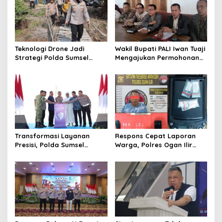
Teknologi Drone Jadi
Wakil Bupati PALI Iwan Tuaji
Strategi Polda Sumsel
Mengajukan Permohonan
Deteksi Dini Karhutla di
Praperadilan !
Wilayah Rawan Ogan Ilir
Transformasi Layanan
Respons Cepat Laporan
Presisi, Polda Sumsel
Warga, Polres Ogan Ilir
Bangun Gedung BPKB
Ungkap Peredaran Sabu di
Standar Baru Bebas Pungli
Pemulutan Selatan