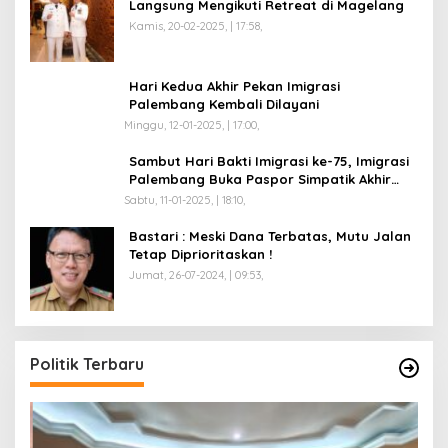
Langsung Mengikuti Retreat di Magelang
Kamis, 20-02-2025, | 17:58,
Hari Kedua Akhir Pekan Imigrasi
Palembang Kembali Dilayani
Minggu, 12-01-2025, | 17:00,
Sambut Hari Bakti Imigrasi ke-75, Imigrasi
Palembang Buka Paspor Simpatik Akhir
Pekan
Sabtu, 11-01-2025, | 18:10,
Bastari : Meski Dana Terbatas, Mutu Jalan
Tetap Diprioritaskan !
Jumat, 26-07-2024, | 09:53,
Politik Terbaru