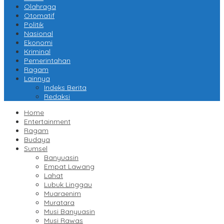
Olahraga
Otomatif
Politik
Nasional
Ekonomi
Kriminal
Pemerintahan
Ragam
Lainnya
Indeks Berita
Redaksi
Home
Entertainment
Ragam
Budaya
Sumsel
Banyuasin
Empat Lawang
Lahat
Lubuk Linggau
Muaraenim
Muratara
Musi Banyuasin
Musi Rawas