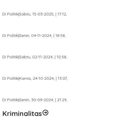
DPW PAN Sumsel Segera Laksanakan Musyawarah Wilayah
2025
Di Politik
|
Sabtu, 15-03-2025, | 17:12,
Anggota Koalisi Ojol Palembang Menggelar Deklarasi Pilkada
Damai 2024
Di Politik
|
Senin, 04-11-2024, | 18:58,
Tim Relawan SBB Prabumulih Dikukuhkan Calon Gubernur
Sumsel H. Mawardi Yahya
Di Politik
|
Sabtu, 02-11-2024, | 10:58,
Calon Bupati Dua Periode Joncik Muhammad: Kemenangan
Besar Matahati di Empat Lawang Capai 70 Persen
Di Politik
|
Kamis, 24-10-2024, | 13:07,
Fokus Infrastruktur dan Pelayanan Publik, Feby Anggi Siap
Berjuang di DPRD Palembang
Di Politik
|
Senin, 30-09-2024, | 21:29,
Kriminalitas