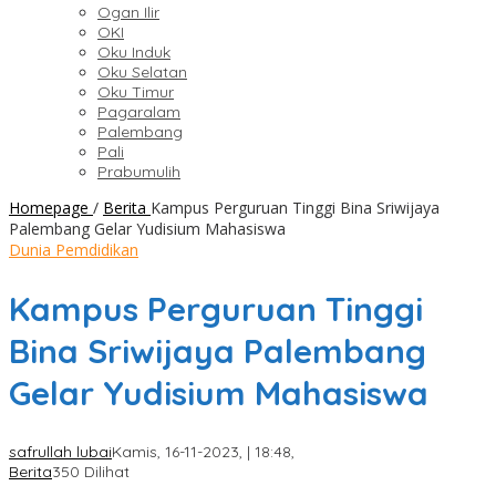
Ogan Ilir
OKI
Oku Induk
Oku Selatan
Oku Timur
Pagaralam
Palembang
Pali
Prabumulih
Homepage
/
Berita
Kampus Perguruan Tinggi Bina Sriwijaya
Palembang Gelar Yudisium Mahasiswa
Dunia Pemdidikan
Kampus Perguruan Tinggi
Bina Sriwijaya Palembang
Gelar Yudisium Mahasiswa
safrullah lubai
Kamis, 16-11-2023, | 18:48,
Berita
350 Dilihat