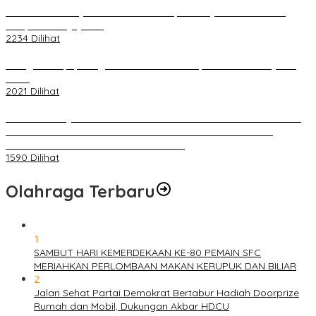
Terkait Kandasnya IRT ke Tanah Suci, Ini Penjelasan Pihat PT
Selapan Tour Jayanto
2234 Dilihat
Diduga Menipu, Warga Rusun Blok 34 Dilaporkan Korbannya ke
Polisi
2021 Dilihat
BELUM 1X24 JAM 2 PELAKU PEMBUNUHAN DIKOLAM RETENSI
BELAKANG DPRD KOTA PALEMBANG TELAH DIRINGKUS
ANGGOTA POLSEK SU 1 PALEMBANG.
1590 Dilihat
Olahraga Terbaru
1
SAMBUT HARI KEMERDEKAAN KE-80 PEMAIN SFC
MERIAHKAN PERLOMBAAN MAKAN KERUPUK DAN BILIAR
2
Jalan Sehat Partai Demokrat Bertabur Hadiah Doorprize
Rumah dan Mobil, Dukungan Akbar HDCU