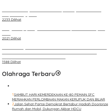
Terkait Kandasnya IRT ke Tanah Suci, Ini Penjelasan Pihat PT
Selapan Tour Jayanto
2233 Dilihat
Diduga Menipu, Warga Rusun Blok 34 Dilaporkan Korbannya ke
Polisi
2021 Dilihat
BELUM 1X24 JAM 2 PELAKU PEMBUNUHAN DIKOLAM RETENSI
BELAKANG DPRD KOTA PALEMBANG TELAH DIRINGKUS
ANGGOTA POLSEK SU 1 PALEMBANG.
1588 Dilihat
Olahraga Terbaru
1
SAMBUT HARI KEMERDEKAAN KE-80 PEMAIN SFC
MERIAHKAN PERLOMBAAN MAKAN KERUPUK DAN BILIAR
2
Jalan Sehat Partai Demokrat Bertabur Hadiah Doorprize
Rumah dan Mobil, Dukungan Akbar HDCU