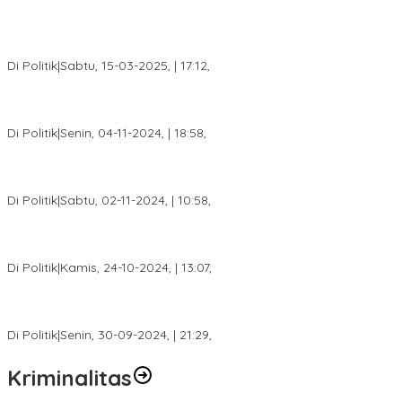
DPW PAN Sumsel Segera Laksanakan Musyawarah Wilayah
2025
Di Politik
|
Sabtu, 15-03-2025, | 17:12,
Anggota Koalisi Ojol Palembang Menggelar Deklarasi Pilkada
Damai 2024
Di Politik
|
Senin, 04-11-2024, | 18:58,
Tim Relawan SBB Prabumulih Dikukuhkan Calon Gubernur
Sumsel H. Mawardi Yahya
Di Politik
|
Sabtu, 02-11-2024, | 10:58,
Calon Bupati Dua Periode Joncik Muhammad: Kemenangan
Besar Matahati di Empat Lawang Capai 70 Persen
Di Politik
|
Kamis, 24-10-2024, | 13:07,
Fokus Infrastruktur dan Pelayanan Publik, Feby Anggi Siap
Berjuang di DPRD Palembang
Di Politik
|
Senin, 30-09-2024, | 21:29,
Kriminalitas