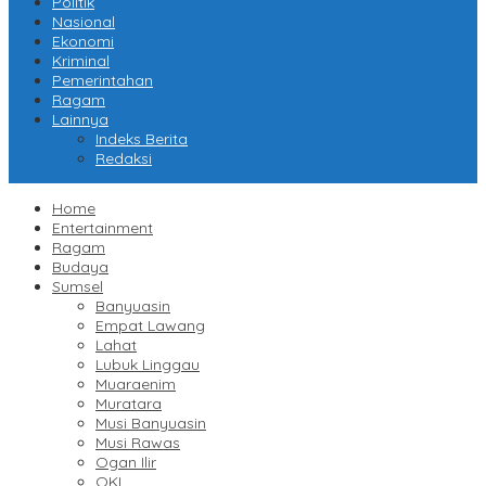
Politik
Nasional
Ekonomi
Kriminal
Pemerintahan
Ragam
Lainnya
Indeks Berita
Redaksi
Home
Entertainment
Ragam
Budaya
Sumsel
Banyuasin
Empat Lawang
Lahat
Lubuk Linggau
Muaraenim
Muratara
Musi Banyuasin
Musi Rawas
Ogan Ilir
OKI