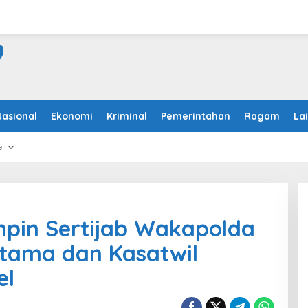
Nasional
Ekonomi
Kriminal
Pemerintahan
Ragam
La
l
mpin Sertijab Wakapolda
Utama dan Kasatwil
el