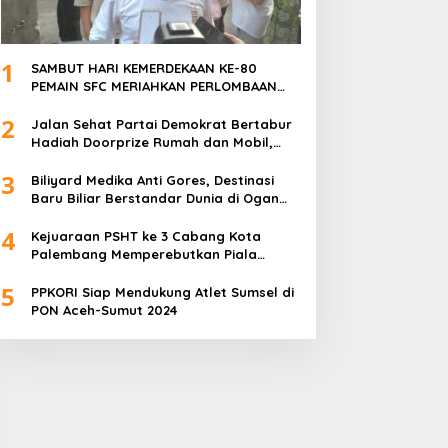
1
SAMBUT HARI KEMERDEKAAN KE-80
PEMAIN SFC MERIAHKAN PERLOMBAAN
MAKAN KERUPUK DAN BILIAR
2
Jalan Sehat Partai Demokrat Bertabur
Hadiah Doorprize Rumah dan Mobil,
Dukungan Akbar HDCU
3
Biliyard Medika Anti Gores, Destinasi
Baru Biliar Berstandar Dunia di Ogan
Ilir, Sumatra Selatan
4
Kejuaraan PSHT ke 3 Cabang Kota
Palembang Memperebutkan Piala
Walikota Palembang Resmi Ditutup
5
PPKORI Siap Mendukung Atlet Sumsel di
PON Aceh-Sumut 2024