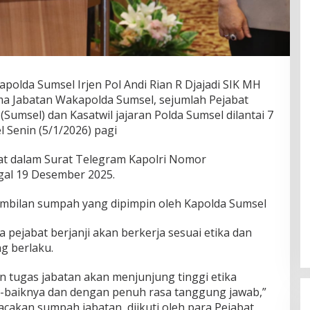
lda Sumsel Irjen Pol Andi Rian R Djajadi SIK MH
a Jabatan Wakapolda Sumsel, sejumlah Pejabat
Sumsel) dan Kasatwil jajaran Polda Sumsel dilantai 7
l Senin (5/1/2026) pagi
at dalam Surat Telegram Kapolri Nomor
ggal 19 Desember 2025.
ambilan sumpah yang dipimpin oleh Kapolda Sumsel
pejabat berjanji akan berkerja sesuai etika dan
g berlaku.
DPW PAN Sumsel Segera
 tugas jabatan akan menjunjung tinggi etika
Laksanakan Musyawarah Wilayah
2025
k-baiknya dan dengan penuh rasa tanggung jawab,”
Di Politik
|
Sabtu, 15-03-2025, | 17:12,
acakan sumpah jabatan, diikuti oleh para Pejabat