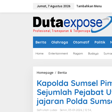
L
Tambahkan Menu
e
Jumat, 7 Agustus 2026
w
a
t
i
k
e
k
Berita
Olahraga
Otomatif
Politik
o
n
t
Home
Entertainment
Ragam
Budaya
Sumse
e
n
Homepage
/
Berita
K
a
Kapolda Sumsel Pi
p
o
Sejumlah Pejabat 
l
d
jajaran Polda Sums
a
S
u
Safrullah Lubai
Senin, 05-01-2026, | 12:54,