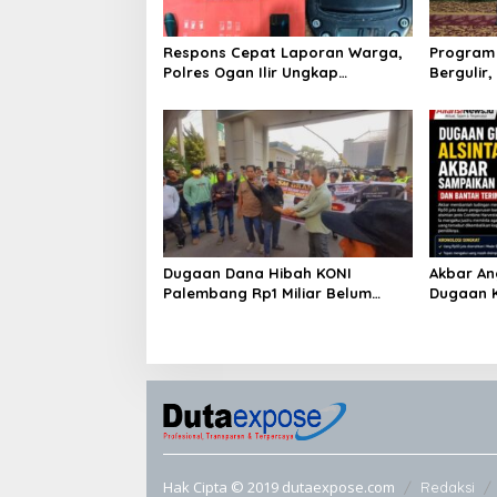
Respons Cepat Laporan Warga,
Program 
Polres Ogan Ilir Ungkap
Bergulir
Peredaran Sabu di Pemulutan
Edukator
Selatan
Dugaan Dana Hibah KONI
Akbar An
Palembang Rp1 Miliar Belum
Dugaan K
Jelas, LSM GRANSI Datangi Kejari
Minta Ua
Tuntut Pemeriksaan Menyeluruh
Pemilikn
Hak Cipta © 2019 dutaexpose.com
Redaksi