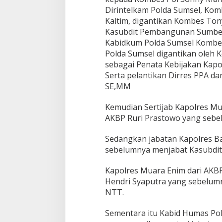
l
Dirintelkam Polda Sumsel, Kom
Kaltim, digantikan Kombes To
Kasubdit Pembangunan Sumber 
Kabidkum Polda Sumsel Kombes
Polda Sumsel digantikan oleh 
sebagai Penata Kebijakan Kapol
Serta pelantikan Dirres PPA d
SE,MM
Kemudian Sertijab Kapolres Mu
AKBP Ruri Prastowo yang sebe
Sedangkan jabatan Kapolres Ban
sebelumnya menjabat Kasubdit
Kapolres Muara Enim dari AKBP
Hendri Syaputra yang sebelum
NTT.
Sementara itu Kabid Humas Po