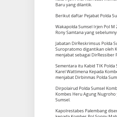
K
Baru yang dilantik.
a
s
Berikut daftar Pejabat Polda Su
a
t
w
Wakapolda Sumsel Irjen Pol M 
i
Rony Samtana yang sebelumny
l
j
Jabatan DirReskrimsus Polda S
a
Suropratomo digantikan oleh 
j
a
menjabat sebagai DirRessiber 
r
a
Sementara itu Kabid TIK Polda
n
Karel Wattimena Kepada Kombe
P
menjabat Dirbinmas Polda Su
o
l
d
Dirpolairud Polda Sumsel Kom
a
Kombes Heru Agung Nugroho y
S
Sumsel.
u
m
Kapolrestabes Palembang diser
s
e
kepada Kombes Pol Sonny Maha