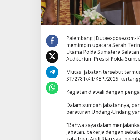
d
a
S
e
j
u
m
Palembang|Dutaexpose.com-Kapo
l
memimpin upacara Serah Terim
a
Utama Polda Sumatera Selatan (
h
Auditorium Presisi Polda Sumse
P
e
j
Mutasi jabatan tersebut termu
a
ST/2781/XII/KEP./2025, tertan
b
a
Kegiatan diawali dengan peng
t
U
t
Dalam sumpah jabatannya, para 
a
peraturan Undang-Undang yan
m
a
“Bahwa saya dalam menjalankan
d
jabatan, bekerja dengan sebai
a
n
kata Irjen Andi Rian saat memb