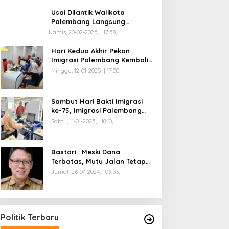
Usai Dilantik Walikota
Palembang Langsung
Mengikuti Retreat di
Kamis, 20-02-2025, | 17:58,
Magelang
Hari Kedua Akhir Pekan
Imigrasi Palembang Kembali
Dilayani
Minggu, 12-01-2025, | 17:00,
Sambut Hari Bakti Imigrasi
ke-75, Imigrasi Palembang
Buka Paspor Simpatik Akhir
Sabtu, 11-01-2025, | 18:10,
Pekan
Bastari : Meski Dana
Terbatas, Mutu Jalan Tetap
Diprioritaskan !
Jumat, 26-07-2024, | 09:53,
Politik Terbaru