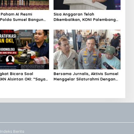
Paham AI Resmi
Sisa Anggaran Telah
, Polda Sumsel Bangun
Dikembalikan, KONI Palembang
 Digital Hingga Polres
Jawab Tuntutan LSM GRANSI
gkat Bicara Soal
Bersama Jurnalis, Aktivis Sumsel
KN Alsintan OKI: “Saya
Menggelar Silaturahmi Dengan
ng Dikembalikan kepada
Kapolrestabes Palembang
ya”
Indeks Berita