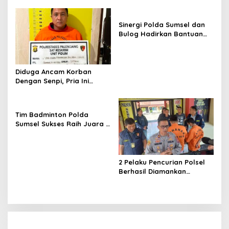
Bhayangkara Run 2026
Sinergi Polda Sumsel dan
Bulog Hadirkan Bantuan
Pangan bagi Ratusan
Warga di Hari
Bhayangkara ke-80
Diduga Ancam Korban
Dengan Senpi, Pria Ini
Diamankan Anggota
Satreskrim Polrestabes
Palembang
Tim Badminton Polda
Sumsel Sukses Raih Juara 1
di Ajang Kapolda Sumbar
Open 2026
2 Pelaku Pencurian Polsel
Berhasil Diamankan
Anggota Polsekta SU I
Palembang