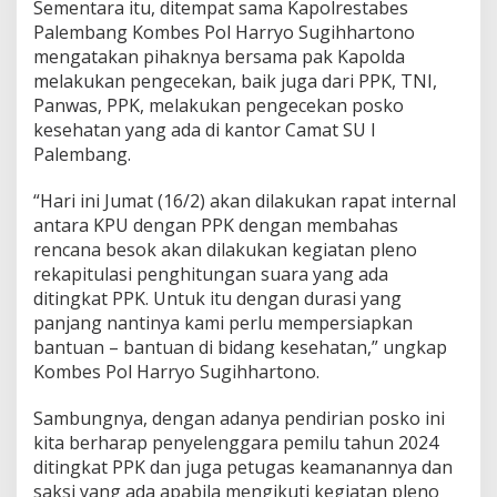
Sementara itu, ditempat sama Kapolrestabes
e
Palembang Kombes Pol Harryo Sugihhartono
m
b
mengatakan pihaknya bersama pak Kapolda
a
melakukan pengecekan, baik juga dari PPK, TNI,
n
Panwas, PPK, melakukan pengecekan posko
g
kesehatan yang ada di kantor Camat SU I
Palembang.
“Hari ini Jumat (16/2) akan dilakukan rapat internal
antara KPU dengan PPK dengan membahas
rencana besok akan dilakukan kegiatan pleno
rekapitulasi penghitungan suara yang ada
ditingkat PPK. Untuk itu dengan durasi yang
panjang nantinya kami perlu mempersiapkan
bantuan – bantuan di bidang kesehatan,” ungkap
Kombes Pol Harryo Sugihhartono.
Sambungnya, dengan adanya pendirian posko ini
kita berharap penyelenggara pemilu tahun 2024
ditingkat PPK dan juga petugas keamanannya dan
saksi yang ada apabila mengikuti kegiatan pleno