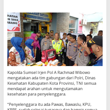
4
d
a
n
T
e
m
p
a
t
P
e
n
y
i
m
Kapolda Sumsel Irjen Pol A Rachmad Wibowo
p
a
mengatakan ada tim gabungan dari Polri, Dinas
n
Kesehatan Kabupaten Kota Provinsi, TNI semua
a
mendapat arahan untuk mengutamakan
n
kesehatan para penyelenggara.
K
o
t
“Penyelenggara itu ada Pawas, Bawaslu, KPU,
a
KPPS, sudah selesai tugasnya dan hampir semua