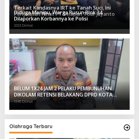
Terkait Kandasnya IRT ke Tanah Suci, Ini
Diduga Menipu, Warga Rusun Blok 34
Penjelasan Pihat PT Selapan Tour Jayanto
Dilaporkan Korbannya ke Polisi
2234 Dilihat
2023 Dilihat
BELUM 1X24 JAM 2 PELAKU PEMBUNUHAN
DIKOLAM RETENSI BELAKANG DPRD KOTA
PALEMBANG TELAH DIRINGKUS ANGGOTA
1590 Dilihat
POLSEK SU 1 PALEMBANG.
Olahraga Terbaru