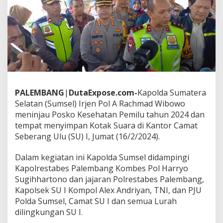
a
u
P
o
s
k
o
K
e
s
PALEMBANG
|
DutaExpose.com-
Kapolda Sumatera
e
h
Selatan (Sumsel) Irjen Pol A Rachmad Wibowo
a
meninjau Posko Kesehatan Pemilu tahun 2024 dan
t
tempat menyimpan Kotak Suara di Kantor Camat
a
Seberang Ulu (SU) I, Jumat (16/2/2024).
n
P
e
Dalam kegiatan ini Kapolda Sumsel didampingi
m
Kapolrestabes Palembang Kombes Pol Harryo
i
Sugihhartono dan jajaran Polrestabes Palembang,
l
Kapolsek SU I Kompol Alex Andriyan, TNI, dan PJU
u
2
Polda Sumsel, Camat SU I dan semua Lurah
0
dilingkungan SU I.
2