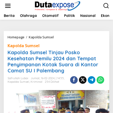
L
e
w
a
Berita
Olahraga
Otomatif
Politik
Nasional
Ekono
t
i
k
e
Homepage
/
Kapolda Sumsel
K
k
a
o
Kapolda Sumsel
p
n
o
Kapolda Sumsel Tinjau Posko
t
l
e
Kesehatan Pemilu 2024 dan Tempat
d
n
Penyimpanan Kotak Suara di Kantor
a
S
Camat SU I Palembang
u
m
Safrullah Lubai
Jumat, 16-02-2024, | 14:55,
Kapolda Sumsel
,
Kriminal
254 Dilihat
s
e
l
T
i
n
j