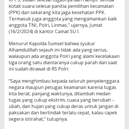
k
kotak suara selesai panitia pemilihan kecamatan
S
(PPK) dan sekarang kita jaga kesehatan PPK.
u
a
Termasuk juga anggota yang mengamankan baik
r
anggota TNI, Polri, Linmas,” ujarnya, Jumat
a
(16/2/2024) di kantor Camat SU I.
d
i
Menurut Kapolda Sumsel bahwa syukur
K
a
Alhamdulillah sejauh ini tidak ada yang serius,
n
walaupun ada anggota Polri yang alami kecelakaan
t
tiga orang satu diantaranya cukup parah dan saat
o
ini sudah dirawat di RS Polri.
r
C
a
“Saya menghimbau kepada seluruh penyelenggara
m
negara maupun petugas keamanan karena tugas
a
kita berat, panjang waktunya, ditambah medan
t
tugas yang cukup ekstrim, cuaca yang berubah –
S
ubah, dan hujan yang cukup deras untuk jangan di
U
I
paksakan dan bertindak terlalu cepat, kalau capek
P
segera istirahat,” tutupnya.
a
l