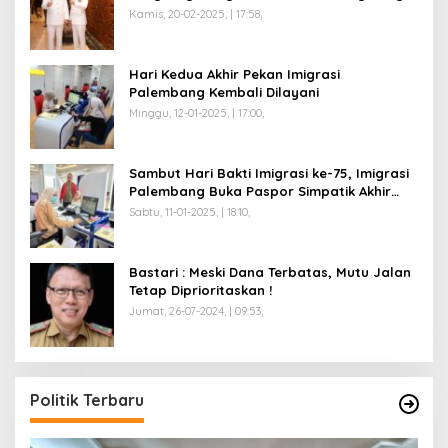
Kamis, 20-02-2025, | 17:58,
Hari Kedua Akhir Pekan Imigrasi
Palembang Kembali Dilayani
Minggu, 12-01-2025, | 17:00,
Sambut Hari Bakti Imigrasi ke-75, Imigrasi
Palembang Buka Paspor Simpatik Akhir
Pekan
Sabtu, 11-01-2025, | 18:10,
Bastari : Meski Dana Terbatas, Mutu Jalan
Tetap Diprioritaskan !
Jumat, 26-07-2024, | 09:53,
Politik Terbaru