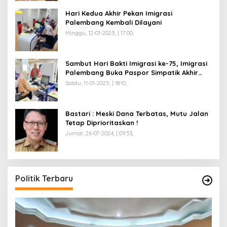
Hari Kedua Akhir Pekan Imigrasi
Palembang Kembali Dilayani
Minggu, 12-01-2025, | 17:00,
Sambut Hari Bakti Imigrasi ke-75, Imigrasi
Palembang Buka Paspor Simpatik Akhir
Pekan
Sabtu, 11-01-2025, | 18:10,
Bastari : Meski Dana Terbatas, Mutu Jalan
Tetap Diprioritaskan !
Jumat, 26-07-2024, | 09:53,
Politik Terbaru