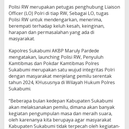
t
Polisi RW merupakan petugas penghubung Liaison
u
k
Officer (LO) Polri di tiap RW, Sebagai LO, tugas
D
Polisi RW untuk mendengarkan, menerima,
i
berempati terhadap keluh kesah, keinginan,
s
harapan dan permasalahan yang ada di
e
masyarakat.
b
a
r
Kapolres Sukabumi AKBP Maruly Pardede
d
mengatakan, launching Polisi RW, Penyuluh
i
Kamtibmas dan Pokdar Kamtibmas Polres
S
Sukabumi merupakan satu wujud integritas Polri
e
l
dengan masyarakat menjelang pemilu serentak
u
tahun 2024, KHususnya di Wilayah Hukum Polres
r
Sukabumi.
u
h
“Beberapa bulan kedepan Kabupaten Sukabumi
W
i
akan melaksanakan pemilu, dimana akan banyak
l
kegiatan pengumpulan masa dan meraih suara,
a
oleh karenanya kita berupaya agar masyarakat
y
Kabupaten Sukabumi tidak terpecah oleh kegiatan-
a