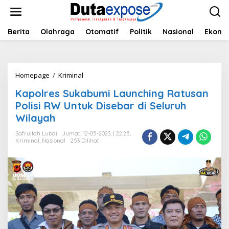
L
e
w
a
Berita
Olahraga
Otomatif
Politik
Nasional
Ekono
t
i
k
e
Homepage
/
Kriminal
K
k
a
o
Kapolres Sukabumi Launching Ratusan
p
n
o
Polisi RW Untuk Disebar di Seluruh
t
l
e
Wilayah
r
n
e
Safrullah Lubai
Jumat, 12-05-2023, | 22:25,
s
Kriminal
,
Nasional
253 Dilihat
S
u
k
a
b
u
m
i
L