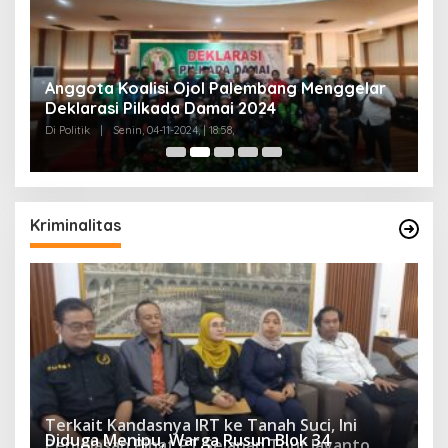
Anggota Koalisi Ojol Palembang Menggelar
T
Deklarasi Pilkada Damai 2024
C
Di Politik
|
Senin, 04-11-2024, | 18:58,
Di 
Kriminalitas
Terkait Kandasnya IRT ke Tanah Suci, Ini
Diduga Menipu, Warga Rusun Blok 34
Penjelasan Pihat PT Selapan Tour Jayanto