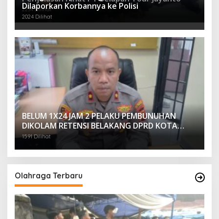
Dilaporkan Korbannya ke Polisi
2234 Dilihat
2024 Dilihat
BELUM 1X24 JAM 2 PELAKU PEMBUNUHAN
DIKOLAM RETENSI BELAKANG DPRD KOTA
PALEMBANG TELAH DIRINGKUS ANGGOTA
1591 Dilihat
POLSEK SU 1 PALEMBANG.
Olahraga Terbaru