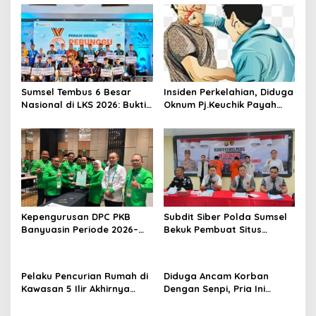
Sumsel Tembus 6 Besar
Insiden Perkelahian, Diduga
Nasional di LKS 2026: Bukti
Oknum Pj.Keuchik Payah
Nyata Sumatera Selatan
Dua Bogem Mantan Kadus
Mampu Bersaing di Tingkat
Nasional
Kepengurusan DPC PKB
Subdit Siber Polda Sumsel
Banyuasin Periode 2026–
Bekuk Pembuat Situs
2031 Resmi Dilantik, Dedi
Pendaftaran Fiktif
Marus Tegaskan Komitmen
Bhayangkara Run 2026
Kerja
Pelaku Pencurian Rumah di
Diduga Ancam Korban
Kawasan 5 Ilir Akhirnya
Dengan Senpi, Pria Ini
Ditangkap
Diamankan Anggota
Satreskrim Polrestabes