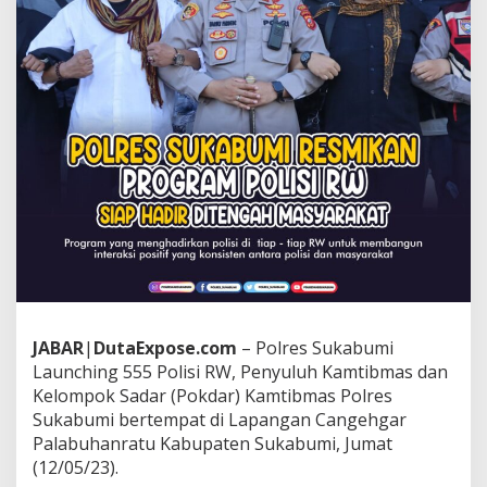
a
u
n
c
h
i
n
g
R
a
t
u
s
a
n
P
o
l
JABAR
|
DutaExpose.com
– Polres Sukabumi
i
Launching 555 Polisi RW, Penyuluh Kamtibmas dan
s
Kelompok Sadar (Pokdar) Kamtibmas Polres
i
R
Sukabumi bertempat di Lapangan Cangehgar
W
Palabuhanratu Kabupaten Sukabumi, Jumat
U
(12/05/23).
n