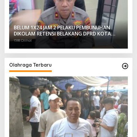
BELUM 1X24 JAM 2 PELAKU PEMBUNUHAN
DIKOLAM RETENSI BELAKANG DPRD KOTA
PALEMBANG TELAH DIRINGKUS ANGGOTA
1588 Dilihat
POLSEK SU 1 PALEMBANG.
Olahraga Terbaru