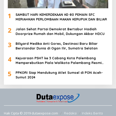
1
SAMBUT HARI KEMERDEKAAN KE-80 PEMAIN SFC
MERIAHKAN PERLOMBAAN MAKAN KERUPUK DAN BILIAR
2
Jalan Sehat Partai Demokrat Bertabur Hadiah
Doorprize Rumah dan Mobil, Dukungan Akbar HDCU
3
Biliyard Medika Anti Gores, Destinasi Baru Biliar
Berstandar Dunia di Ogan Ilir, Sumatra Selatan
4
Kejuaraan PSHT ke 3 Cabang Kota Palembang
Memperebutkan Piala Walikota Palembang Resmi
Ditutup
5
PPKORI Siap Mendukung Atlet Sumsel di PON Aceh-
Sumut 2024
Hak Cipta © 2019 dutaexpose.com
Redaksi
Indeks Berita