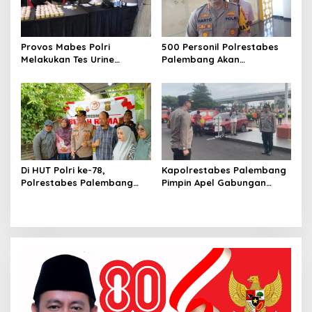
Provos Mabes Polri
500 Personil Polrestabes
Melakukan Tes Urine
Palembang Akan
Terhadap 287 Personil di
Mengamankan Konser Iwan
Mapolrestabes Palembang
Fals di Jakabaring
Di HUT Polri ke-78,
Kapolrestabes Palembang
Polrestabes Palembang
Pimpin Apel Gabungan
Berhasil Membangun
Personil Anggota
Rumah Warga di kawasan
Sematang Borang