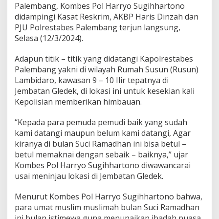
m
Palembang, Kombes Pol Harryo Sugihhartono
b
didampingi Kasat Reskrim, AKBP Haris Dinzah dan
a
PJU Polrestabes Palembang terjun langsung,
n
Selasa (12/3/2024).
g
D
a
Adapun titik – titik yang didatangi Kapolrestabes
t
Palembang yakni di wilayah Rumah Susun (Rusun)
a
Lambidaro, kawasan 9 – 10 Ilir tepatnya di
n
Jembatan Gledek, di lokasi ini untuk kesekian kali
g
i
Kepolisian memberikan himbauan.
K
a
“Kepada para pemuda pemudi baik yang sudah
w
kami datangi maupun belum kami datangi, Agar
a
kiranya di bulan Suci Ramadhan ini bisa betul –
s
a
betul memaknai dengan sebaik – baiknya,” ujar
n
Kombes Pol Harryo Sugihhartono diwawancarai
T
usai meninjau lokasi di Jembatan Gledek.
i
t
Menurut Kombes Pol Harryo Sugihhartono bahwa,
i
k
para umat muslim muslimah bulan Suci Ramadhan
R
ini bulan istimewa guna menunaikan ibadah puasa