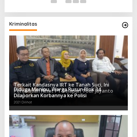
Kriminalitas
Terkait Kandasnya IRT ke Tanah Suci, Ini
Diduga Menipu, Warga Rusun Blok 34
Penjelasan Pihat PT Selapan Tour Jayanto
Dilaporkan Korbannya ke Polisi
2233 Dilihat
2021 Dilihat