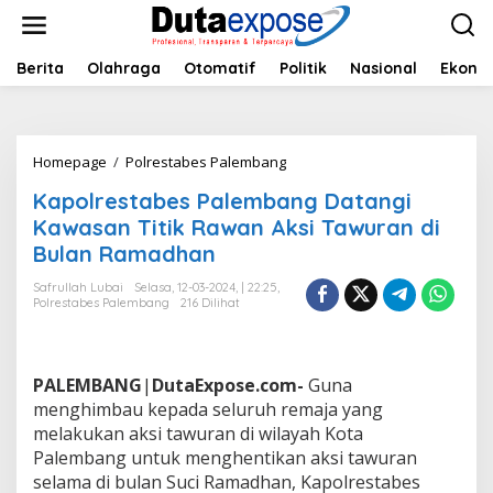
L
e
w
a
Berita
Olahraga
Otomatif
Politik
Nasional
Ekono
t
i
k
e
Homepage
/
Polrestabes Palembang
K
k
a
o
Kapolrestabes Palembang Datangi
p
n
o
Kawasan Titik Rawan Aksi Tawuran di
t
l
e
Bulan Ramadhan
r
n
e
Safrullah Lubai
Selasa, 12-03-2024, | 22:25,
s
Polrestabes Palembang
216 Dilihat
t
a
b
e
PALEMBANG
|
DutaExpose.com-
Guna
s
menghimbau kepada seluruh remaja yang
P
melakukan aksi tawuran di wilayah Kota
a
Palembang untuk menghentikan aksi tawuran
l
e
selama di bulan Suci Ramadhan, Kapolrestabes