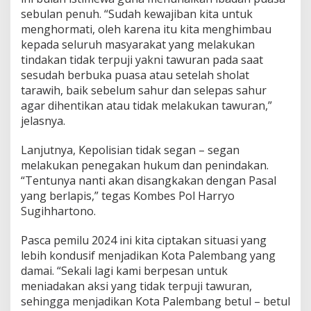
a
sebulan penuh. “Sudah kewajiban kita untuk
w
menghormati, oleh karena itu kita menghimbau
a
n
kepada seluruh masyarakat yang melakukan
A
tindakan tidak terpuji yakni tawuran pada saat
k
sesudah berbuka puasa atau setelah sholat
s
tarawih, baik sebelum sahur dan selepas sahur
i
agar dihentikan atau tidak melakukan tawuran,”
T
a
jelasnya.
w
u
Lanjutnya, Kepolisian tidak segan – segan
r
melakukan penegakan hukum dan penindakan.
a
“Tentunya nanti akan disangkakan dengan Pasal
n
d
yang berlapis,” tegas Kombes Pol Harryo
i
Sugihhartono.
B
u
Pasca pemilu 2024 ini kita ciptakan situasi yang
l
lebih kondusif menjadikan Kota Palembang yang
a
n
damai. “Sekali lagi kami berpesan untuk
R
meniadakan aksi yang tidak terpuji tawuran,
a
sehingga menjadikan Kota Palembang betul – betul
m