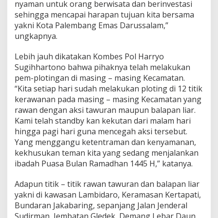
nyaman untuk orang berwisata dan berinvestasi
a
d
sehingga mencapai harapan tujuan kita bersama
h
yakni Kota Palembang Emas Darussalam,”
a
ungkapnya.
n
Lebih jauh dikatakan Kombes Pol Harryo
Sugihhartono bahwa pihaknya telah melakukan
pem-plotingan di masing – masing Kecamatan.
“Kita setiap hari sudah melakukan ploting di 12 titik
kerawanan pada masing – masing Kecamatan yang
rawan dengan aksi tawuran maupun balapan liar.
Kami telah standby kan kekutan dari malam hari
hingga pagi hari guna mencegah aksi tersebut.
Yang menggangu ketentraman dan kenyamanan,
kekhusukan teman kita yang sedang menjalankan
ibadah Puasa Bulan Ramadhan 1445 H,” katanya.
Adapun titik – titik rawan tawuran dan balapan liar
yakni di kawasan Lambidaro, Keramasan Kertapati,
Bundaran Jakabaring, sepanjang Jalan Jenderal
Sudirman, Jembatan Gledek, Demang Lebar Daun,