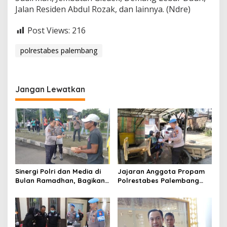
Jalan Residen Abdul Rozak, dan lainnya. (Ndre)
Post Views:
216
polrestabes palembang
Jangan Lewatkan
Sinergi Polri dan Media di
Jajaran Anggota Propam
Bulan Ramadhan, Bagikan
Polrestabes Palembang
Ratusan Bungkus Paket
Menggelar Jumat Berkah
Takjil Kepada Masyarakat
Palembang