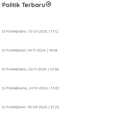
Politik Terbaru
DPW PAN Sumsel Segera Laksanakan Musyawarah Wilayah
2025
Di Politik
|
Sabtu, 15-03-2025, | 17:12,
Anggota Koalisi Ojol Palembang Menggelar Deklarasi Pilkada
Damai 2024
Di Politik
|
Senin, 04-11-2024, | 18:58,
Tim Relawan SBB Prabumulih Dikukuhkan Calon Gubernur
Sumsel H. Mawardi Yahya
Di Politik
|
Sabtu, 02-11-2024, | 10:58,
Calon Bupati Dua Periode Joncik Muhammad: Kemenangan
Besar Matahati di Empat Lawang Capai 70 Persen
Di Politik
|
Kamis, 24-10-2024, | 13:07,
Fokus Infrastruktur dan Pelayanan Publik, Feby Anggi Siap
Berjuang di DPRD Palembang
Di Politik
|
Senin, 30-09-2024, | 21:29,