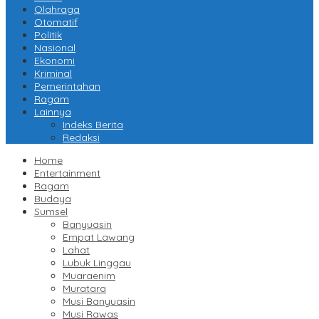
Olahraga
Otomatif
Politik
Nasional
Ekonomi
Kriminal
Pemerintahan
Ragam
Lainnya
Indeks Berita
Redaksi
Home
Entertainment
Ragam
Budaya
Sumsel
Banyuasin
Empat Lawang
Lahat
Lubuk Linggau
Muaraenim
Muratara
Musi Banyuasin
Musi Rawas