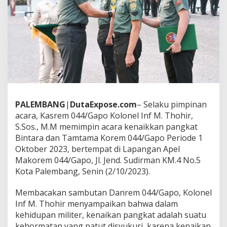
p
i
n
A
c
a
r
a
K
e
n
a
PALEMBANG
|
DutaExpose.com
– Selaku pimpinan
i
acara, Kasrem 044/Gapo Kolonel Inf M. Thohir,
k
S.Sos., M.M memimpin acara kenaikkan pangkat
a
Bintara dan Tamtama Korem 044/Gapo Periode 1
n
Oktober 2023, bertempat di Lapangan Apel
P
a
Makorem 044/Gapo, Jl. Jend. Sudirman KM.4 No.5
n
Kota Palembang, Senin (2/10/2023).
g
k
Membacakan sambutan Danrem 044/Gapo, Kolonel
a
Inf M. Thohir menyampaikan bahwa dalam
t
P
kehidupan militer, kenaikan pangkat adalah suatu
e
kehormatan yang patut disyukuri, karena kenaikan