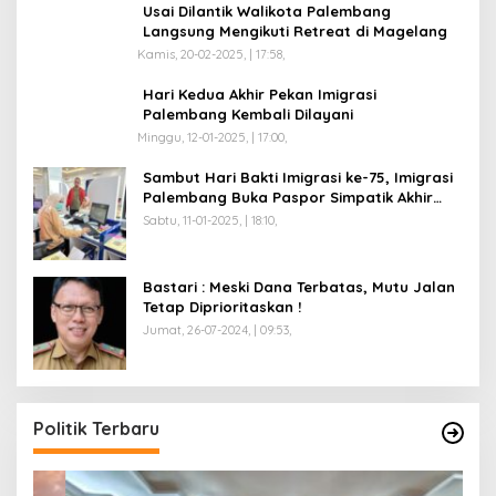
Usai Dilantik Walikota Palembang
Langsung Mengikuti Retreat di Magelang
Kamis, 20-02-2025, | 17:58,
Hari Kedua Akhir Pekan Imigrasi
Palembang Kembali Dilayani
Minggu, 12-01-2025, | 17:00,
Sambut Hari Bakti Imigrasi ke-75, Imigrasi
Palembang Buka Paspor Simpatik Akhir
Pekan
Sabtu, 11-01-2025, | 18:10,
Bastari : Meski Dana Terbatas, Mutu Jalan
Tetap Diprioritaskan !
Jumat, 26-07-2024, | 09:53,
Politik Terbaru