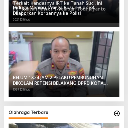
Terkait Kandasnya IRT ke Tanah Suci, Ini
Diduga Menipu, Warga Rusun Blok 34
Penjelasan Pihat PT Selapan Tour Jayanto
Dilaporkan Korbannya ke Polisi
2233 Dilihat
2021 Dilihat
BELUM 1X24 JAM 2 PELAKU PEMBUNUHAN
DIKOLAM RETENSI BELAKANG DPRD KOTA
PALEMBANG TELAH DIRINGKUS ANGGOTA
1589 Dilihat
POLSEK SU 1 PALEMBANG.
Olahraga Terbaru