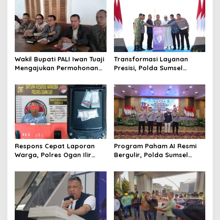
Wakil Bupati PALI Iwan Tuaji
Transformasi Layanan
Mengajukan Permohonan
Presisi, Polda Sumsel
Praperadilan !
Bangun Gedung BPKB
Standar Baru Bebas Pungli
Respons Cepat Laporan
Program Paham AI Resmi
Warga, Polres Ogan Ilir
Bergulir, Polda Sumsel
Ungkap Peredaran Sabu di
Bangun Edukator Digital
Pemulutan Selatan
Hingga Polres