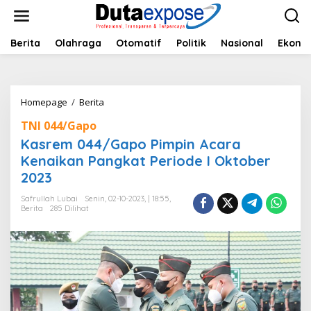
L
e
w
a
Berita
Olahraga
Otomatif
Politik
Nasional
Ekono
t
i
k
e
Homepage
/
Berita
K
k
a
o
TNI 044/Gapo
s
n
r
Kasrem 044/Gapo Pimpin Acara
t
e
e
Kenaikan Pangkat Periode I Oktober
m
n
2023
0
4
Safrullah Lubai
Senin, 02-10-2023, | 18:55,
4
Berita
285 Dilihat
/
G
a
p
o
P
i
m