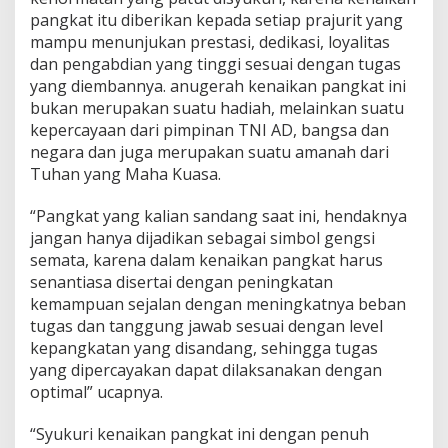
r
pangkat itu diberikan kepada setiap prajurit yang
i
mampu menunjukan prestasi, dedikasi, loyalitas
o
d
dan pengabdian yang tinggi sesuai dengan tugas
e
yang diembannya. anugerah kenaikan pangkat ini
I
bukan merupakan suatu hadiah, melainkan suatu
O
kepercayaan dari pimpinan TNI AD, bangsa dan
k
negara dan juga merupakan suatu amanah dari
t
o
Tuhan yang Maha Kuasa.
b
e
“Pangkat yang kalian sandang saat ini, hendaknya
r
jangan hanya dijadikan sebagai simbol gengsi
2
semata, karena dalam kenaikan pangkat harus
0
2
senantiasa disertai dengan peningkatan
3
kemampuan sejalan dengan meningkatnya beban
tugas dan tanggung jawab sesuai dengan level
kepangkatan yang disandang, sehingga tugas
yang dipercayakan dapat dilaksanakan dengan
optimal” ucapnya.
“Syukuri kenaikan pangkat ini dengan penuh