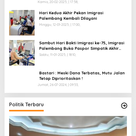
Kamis, 20-02-2025, | 17:58,
Hari Kedua Akhir Pekan Imigrasi
Palembang Kembali Dilayani
Minggu, 12-01-2025, | 17:00,
Sambut Hari Bakti Imigrasi ke-75, Imigrasi
Palembang Buka Paspor Simpatik Akhir
Pekan
Sabtu, 11-01-2025, | 18:10,
Bastari : Meski Dana Terbatas, Mutu Jalan
Tetap Diprioritaskan !
Jumat, 26-07-2024, | 09:53,
Politik Terbaru