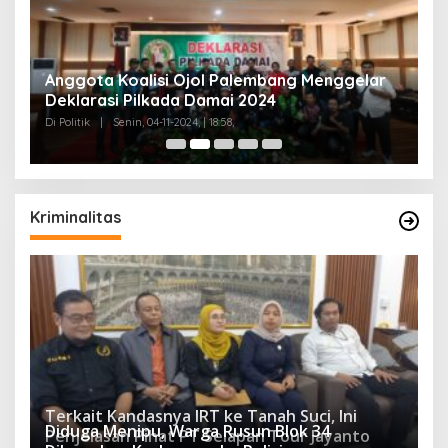
Anggota Koalisi Ojol Palembang Menggelar
T
Deklarasi Pilkada Damai 2024
C
Di Politik
|
Senin, 04-11-2024, | 18:58,
Di 
Kriminalitas
Terkait Kandasnya IRT ke Tanah Suci, Ini
Diduga Menipu, Warga Rusun Blok 34
Penjelasan Pihat PT Selapan Tour Jayanto