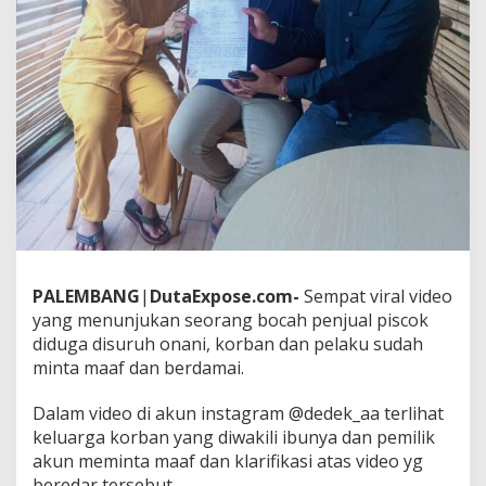
s
c
o
k
,
P
e
l
a
k
u
S
u
d
a
PALEMBANG
|
DutaExpose.com-
Sempat viral video
h
M
yang menunjukan seorang bocah penjual piscok
i
diduga disuruh onani, korban dan pelaku sudah
n
minta maaf dan berdamai.
t
a
Dalam video di akun instagram @dedek_aa terlihat
M
a
keluarga korban yang diwakili ibunya dan pemilik
a
akun meminta maaf dan klarifikasi atas video yg
f
beredar tersebut.