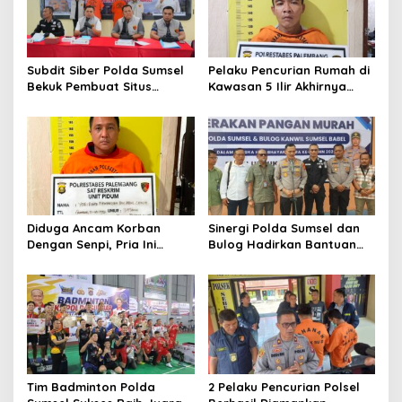
Subdit Siber Polda Sumsel
Pelaku Pencurian Rumah di
Bekuk Pembuat Situs
Kawasan 5 Ilir Akhirnya
Pendaftaran Fiktif
Ditangkap
Bhayangkara Run 2026
Diduga Ancam Korban
Sinergi Polda Sumsel dan
Dengan Senpi, Pria Ini
Bulog Hadirkan Bantuan
Diamankan Anggota
Pangan bagi Ratusan
Satreskrim Polrestabes
Warga di Hari
Palembang
Bhayangkara ke-80
Tim Badminton Polda
2 Pelaku Pencurian Polsel