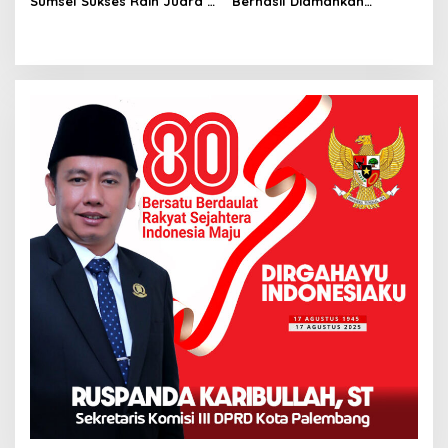
Sumsel Sukses Raih Juara 1
Berhasil Diamankan
di Ajang Kapolda Sumbar
Anggota Polsekta SU I
Open 2026
Palembang