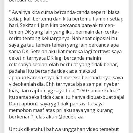
d
a
“ Awalnya kita cuma bercanda-canda seperti biasa
n
B
setiap kali bertemu dan kita bertemu hampir setiap
e
hari. Sekitar 1 jam kita bercanda banyak temen-
r
temen DK yang lain yang ikut bermain dan cerita-
d
cerita tentang keluarganya. Nah saat diposisi itu
a
saya ga tau temen-temen yang lain bercanda apa
m
a
sama DK. Setelah aku liat mereka lagi tertawa saya
i
deketin ternyata DK lagi bercanda mainin
celananya seolah-olah berbuat yang tidak benar,
padahal itu bercanda tidak ada maksud
apapun.Karena saya liat mereka bercandanya, saya
videokanlah dia, Ehh ternyata bisa sampai nyebar
luas, dan caption yg saya buat “250 sampe keluar”
itu sama sekali tidak ada itu hanya dibuat-buat saja!
Dan caption2 saya yg tidak pantas itu saya
memohon maaf atas prilaku saya yang kurang
berkenan.” Jelas akun @dedek_aa.
Untuk diketahui bahwa unggahan video tersebut